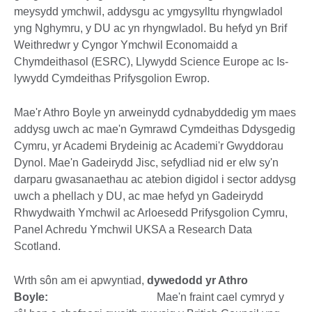
meysydd ymchwil, addysgu ac ymgysylltu rhyngwladol
yng Nghymru, y DU ac yn rhyngwladol. Bu hefyd yn Brif
Weithredwr y Cyngor Ymchwil Economaidd a
Chymdeithasol (ESRC), Llywydd Science Europe ac Is-
lywydd Cymdeithas Prifysgolion Ewrop.
Mae'r Athro Boyle yn arweinydd cydnabyddedig ym maes
addysg uwch ac mae'n Gymrawd Cymdeithas Ddysgedig
Cymru, yr Academi Brydeinig ac Academi'r Gwyddorau
Dynol. Mae'n Gadeirydd Jisc, sefydliad nid er elw sy'n
darparu gwasanaethau ac atebion digidol i sector addysg
uwch a phellach y DU, ac mae hefyd yn Gadeirydd
Rhwydwaith Ymchwil ac Arloesedd Prifysgolion Cymru,
Panel Achredu Ymchwil UKSA a Research Data
Scotland.
Wrth sôn am ei apwyntiad,
dywedodd yr Athro
Boyle:
Mae'n fraint cael cymryd y