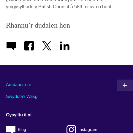
ymgysylltodd y British Council â 589 miliwn o bobl.
Rhannu’r dudalen hon
Amdanom ni
Swyddfa'r Wasg
Cysylltu â ni
Blog
Instagram