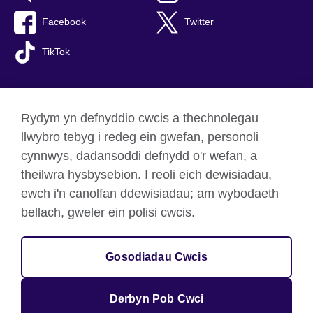
Facebook
Twitter
TikTok
Rydym yn defnyddio cwcis a thechnolegau
British Council Byd-eang
llwybro tebyg i redeg ein gwefan, personoli
Preifatrwydd a thelerau defnyddio
cynnwys, dadansoddi defnydd o'r wefan, a
Hygyrchedd
theilwra hysbysebion. I reoli eich dewisiadau,
Cwcis
ewch i'n canolfan ddewisiadau; am wybodaeth
Map o’r safle
bellach, gweler ein polisi cwcis.
© 2026 British Council
Gosodiadau Cwcis
Sefydliad rhyngwladol y Deyrnas Unedig am gysylltiadau
diwylliannol a chyfleoedd addysgiadol.
Elusen gofrestredig: 209131 (Lloegr a Chymru) SC037733 (Yr
Derbyn Pob Cwci
Alban).