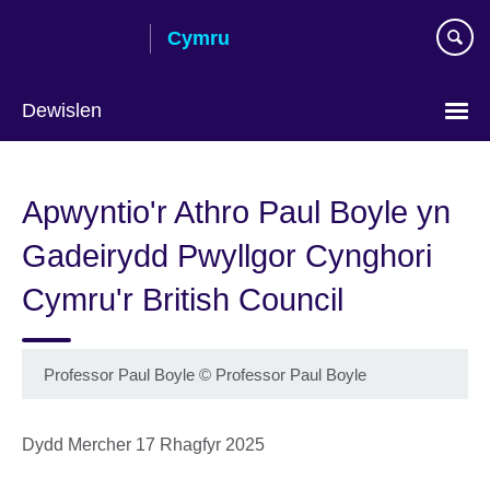
Skip
Cymru
to
main
content
Dewislen
Choose
your
Apwyntio'r Athro Paul Boyle yn
language
Gadeirydd Pwyllgor Cynghori
Cymru'r British Council
Professor Paul Boyle
©
Professor Paul Boyle
Dydd Mercher 17 Rhagfyr 2025