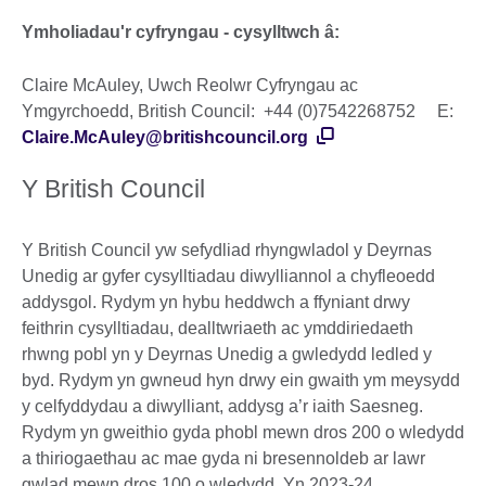
Ymholiadau'r cyfryngau - cysylltwch
â
:
Claire McAuley, Uwch Reolwr Cyfryngau ac
Ymgyrchoedd, British Council: +44 (0)7542268752 E:
Claire.McAuley@britishcouncil.org
Y British Council
Y British Council yw sefydliad rhyngwladol y Deyrnas
Unedig ar gyfer cysylltiadau diwylliannol a chyfleoedd
addysgol. Rydym yn hybu heddwch a ffyniant drwy
feithrin cysylltiadau, dealltwriaeth ac ymddiriedaeth
rhwng pobl yn y Deyrnas Unedig a gwledydd ledled y
byd. Rydym yn gwneud hyn drwy ein gwaith ym meysydd
y celfyddydau a diwylliant, addysg a’r iaith Saesneg.
Rydym yn gweithio gyda phobl mewn dros 200 o wledydd
a thiriogaethau ac mae gyda ni bresennoldeb ar lawr
gwlad mewn dros 100 o wledydd. Yn 2023-24,