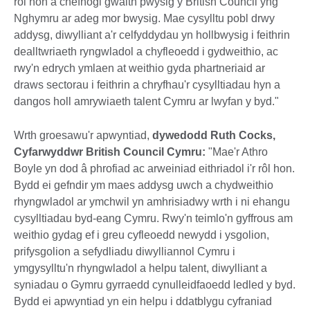
rôl hon a chefnogi gwaith pwysig y British Council yng
Nghymru ar adeg mor bwysig. Mae cysylltu pobl drwy
addysg, diwylliant a'r celfyddydau yn hollbwysig i feithrin
dealltwriaeth ryngwladol a chyfleoedd i gydweithio, ac
rwy'n edrych ymlaen at weithio gyda phartneriaid ar
draws sectorau i feithrin a chryfhau'r cysylltiadau hyn a
dangos holl amrywiaeth talent Cymru ar lwyfan y byd."
Wrth groesawu'r apwyntiad,
dywedodd Ruth Cocks,
Cyfarwyddwr British Council Cymru:
"Mae'r Athro
Boyle yn dod â phrofiad ac arweiniad eithriadol i'r rôl hon.
Bydd ei gefndir ym maes addysg uwch a chydweithio
rhyngwladol ar ymchwil yn amhrisiadwy wrth i ni ehangu
cysylltiadau byd-eang Cymru. Rwy'n teimlo'n gyffrous am
weithio gydag ef i greu cyfleoedd newydd i ysgolion,
prifysgolion a sefydliadu diwylliannol Cymru i
ymgysylltu'n rhyngwladol a helpu talent, diwylliant a
syniadau o Gymru gyrraedd cynulleidfaoedd ledled y byd.
Bydd ei apwyntiad yn ein helpu i ddatblygu cyfraniad