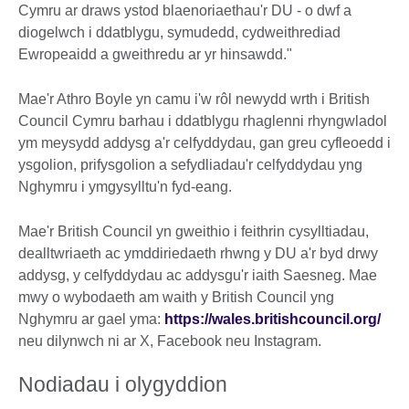
Cymru ar draws ystod blaenoriaethau'r DU - o dwf a
diogelwch i ddatblygu, symudedd, cydweithrediad
Ewropeaidd a gweithredu ar yr hinsawdd."
Mae'r Athro Boyle yn camu i'w rôl newydd wrth i British
Council Cymru barhau i ddatblygu rhaglenni rhyngwladol
ym meysydd addysg a'r celfyddydau, gan greu cyfleoedd i
ysgolion, prifysgolion a sefydliadau'r celfyddydau yng
Nghymru i ymgysylltu'n fyd-eang.
Mae'r British Council yn gweithio i feithrin cysylltiadau,
dealltwriaeth ac ymddiriedaeth rhwng y DU a'r byd drwy
addysg, y celfyddydau ac addysgu'r iaith Saesneg. Mae
mwy o wybodaeth am waith y British Council yng
Nghymru ar gael yma:
https://wales.britishcouncil.org/
neu dilynwch ni ar X, Facebook neu Instagram.
Nodiadau i olygyddion