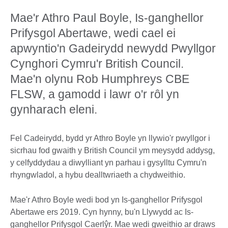
Mae'r Athro Paul Boyle, Is-ganghellor
Prifysgol Abertawe, wedi cael ei
apwyntio'n Gadeirydd newydd Pwyllgor
Cynghori Cymru'r British Council.
Mae'n olynu Rob Humphreys CBE
FLSW, a gamodd i lawr o'r rôl yn
gynharach eleni.
Fel Cadeirydd, bydd yr Athro Boyle yn llywio'r pwyllgor i
sicrhau fod gwaith y British Council ym meysydd addysg,
y celfyddydau a diwylliant yn parhau i gysylltu Cymru'n
rhyngwladol, a hybu dealltwriaeth a chydweithio.
Mae'r Athro Boyle wedi bod yn Is-ganghellor Prifysgol
Abertawe ers 2019. Cyn hynny, bu'n Llywydd ac Is-
ganghellor Prifysgol Caerlŷr. Mae wedi gweithio ar draws