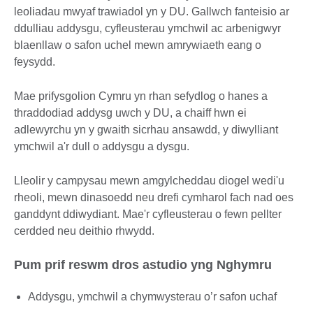
leoliadau mwyaf trawiadol yn y DU. Gallwch fanteisio ar
ddulliau addysgu, cyfleusterau ymchwil ac arbenigwyr
blaenllaw o safon uchel mewn amrywiaeth eang o
feysydd.
Mae prifysgolion Cymru yn rhan sefydlog o hanes a
thraddodiad addysg uwch y DU, a chaiff hwn ei
adlewyrchu yn y gwaith sicrhau ansawdd, y diwylliant
ymchwil a'r dull o addysgu a dysgu.
Lleolir y campysau mewn amgylcheddau diogel wedi'u
rheoli, mewn dinasoedd neu drefi cymharol fach nad oes
ganddynt ddiwydiant. Mae'r cyfleusterau o fewn pellter
cerdded neu deithio rhwydd.
Pum prif reswm dros astudio yng Nghymru
Addysgu, ymchwil a chymwysterau o’r safon uchaf