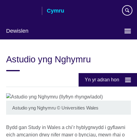
Skip
Cymru
to
main
content
Dewislen
Choose
your
Astudio yng Nghymru
language
Yn yr adran hon
Astudio yng Nghymru
©
Universities Wales
Bydd gan Study in Wales a chi’r hyblygrwydd i gyflawni
eich amcanion drwy nifer mawr o bynciau, mewn rhai o