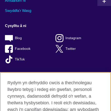
Amdanom ni
Swyddfa'r Wasg
Cysylltu â ni
Blog
Instagram
Facebook
Twitter
TikTok
Rydym yn defnyddio cwcis a thechnolegau
British Council Byd-eang
llwybro tebyg i redeg ein gwefan, personoli
Preifatrwydd a thelerau defnyddio
cynnwys, dadansoddi defnydd o'r wefan, a
Hygyrchedd
theilwra hysbysebion. I reoli eich dewisiadau,
Cwcis
ewch i'n canolfan ddewisiadau; am wybodaeth