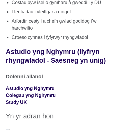
Costau byw isel o gymharu â gweddill y DU
Lleoliadau cyfeillgar a diogel
Arfordir, cestyll a chefn gwlad godidog i’w
harchwilio
Croeso cynnes i fyfyrwyr rhyngwladol
Astudio yng Nghymru (llyfryn
rhyngwladol - Saesneg yn unig)
Dolenni allanol
Astudio yng Nghymru
Colegau yng Nghymru
Study UK
Yn yr adran hon