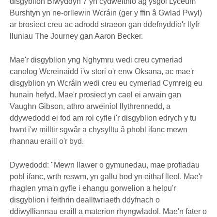
disgyblion Blwyddyn 7 yn cydweithio ag ysgol Lyceum
Burshtyn yn ne-orllewin Wcráin (ger y ffin â Gwlad Pwyl)
ar brosiect creu ac adrodd straeon gan ddefnyddio'r llyfr
lluniau The Journey gan Aaron Becker.
Mae'r disgyblion yng Nghymru wedi creu cymeriad
canolog Wcreinaidd i'w stori o'r enw Oksana, ac mae'r
disgyblion yn Wcráin wedi creu eu cymeriad Cymreig eu
hunain hefyd. Mae'r prosiect yn cael ei arwain gan
Vaughn Gibson, athro arweiniol llythrennedd, a
ddywedodd ei fod am roi cyfle i'r disgyblion edrych y tu
hwnt i'w milltir sgwâr a chysylltu â phobl ifanc mewn
rhannau eraill o'r byd.
Dywedodd: "Mewn llawer o gymunedau, mae profiadau
pobl ifanc, wrth reswm, yn gallu bod yn eithaf lleol. Mae'r
rhaglen yma'n gyfle i ehangu gorwelion a helpu'r
disgyblion i feithrin dealltwriaeth ddyfnach o
ddiwylliannau eraill a materion rhyngwladol. Mae'n fater o