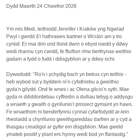
Dydd Mawrth 24 Chwefror 2026
Ym mis Medi, teithiodd Jennifer i Kraków yng Ngwlad
Pwyl i gwrdd â'i hathrawes bartner o Wcráin am y tro
cyntaf. Er mai dim ond llond dwrn o ebyst roedd y ddwy
wedi rhannu cyn cwrdd, fe ffurfion nhw berthynas weithio
gadarn a fydd o fudd i ddisgyblion ar y ddwy ochr.
Dywedodd: "Ro'n i ychydig bach yn betrus cyn teithio -
heb wybod sut y byddem ni'n cyfathrebu a gweithio
gyda'n gilydd. Ond fe wnes i ac Olena glicio'n syth. Mae
gyda ni ddiddordebau cyffredin a dulliau tebyg o addysgu
a wnaeth y gwaith o gynllunio'r prosiect gymaint yn haws.
Fe wnaethom ni benderfynnu cynnal cyfarfodydd ar-lein
rheolaidd a chynllunio gweithgareddau darllen ar y cyd a
thasgau creadigol ar gyfer ein disgyblion. Mae gweld
ymateb positif y plant ers hynny wedi bod yn ffantastig."