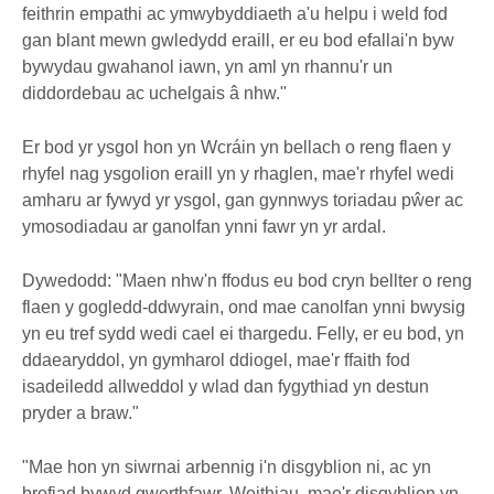
feithrin empathi ac ymwybyddiaeth a'u helpu i weld fod
gan blant mewn gwledydd eraill, er eu bod efallai'n byw
bywydau gwahanol iawn, yn aml yn rhannu'r un
diddordebau ac uchelgais â nhw."
Er bod yr ysgol hon yn Wcráin yn bellach o reng flaen y
rhyfel nag ysgolion eraill yn y rhaglen, mae'r rhyfel wedi
amharu ar fywyd yr ysgol, gan gynnwys toriadau pŵer ac
ymosodiadau ar ganolfan ynni fawr yn yr ardal.
Dywedodd: "Maen nhw'n ffodus eu bod cryn bellter o reng
flaen y gogledd-ddwyrain, ond mae canolfan ynni bwysig
yn eu tref sydd wedi cael ei thargedu. Felly, er eu bod, yn
ddaearyddol, yn gymharol ddiogel, mae'r ffaith fod
isadeiledd allweddol y wlad dan fygythiad yn destun
pryder a braw."
"Mae hon yn siwrnai arbennig i'n disgyblion ni, ac yn
brofiad bywyd gwerthfawr. Weithiau, mae'r disgyblion yn