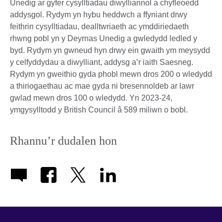
Unedig ar gyfer cysylltiadau diwylliannol a chyfleoedd
addysgol. Rydym yn hybu heddwch a ffyniant drwy
feithrin cysylltiadau, dealltwriaeth ac ymddiriedaeth
rhwng pobl yn y Deyrnas Unedig a gwledydd ledled y
byd. Rydym yn gwneud hyn drwy ein gwaith ym meysydd
y celfyddydau a diwylliant, addysg a’r iaith Saesneg.
Rydym yn gweithio gyda phobl mewn dros 200 o wledydd
a thiriogaethau ac mae gyda ni bresennoldeb ar lawr
gwlad mewn dros 100 o wledydd. Yn 2023-24,
ymgysylltodd y British Council â 589 miliwn o bobl.
Rhannu’r dudalen hon