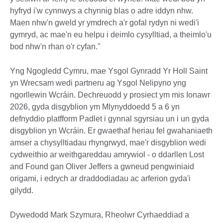
hyfryd i'w cynnwys a chynnig blas o adre iddyn nhw.
Maen nhw'n gweld yr ymdrech a'r gofal rydyn ni wedi'i
gymryd, ac mae'n eu helpu i deimlo cysylltiad, a theimlo'u
bod nhw'n rhan o'r cyfan."
Yng Ngogledd Cymru, mae Ysgol Gynradd Yr Holl Saint
yn Wrecsam wedi partneru ag Ysgol Nelipyno yng
ngorllewin Wcráin. Dechreuodd y prosiect ym mis Ionawr
2026, gyda disgyblion ym Mlynyddoedd 5 a 6 yn
defnyddio platfform Padlet i gynnal sgyrsiau un i un gyda
disgyblion yn Wcráin. Er gwaethaf heriau fel gwahaniaeth
amser a chysylltiadau rhyngrwyd, mae'r disgyblion wedi
cydweithio ar weithgareddau amrywiol - o ddarllen Lost
and Found gan Oliver Jeffers a gwneud pengwiniaid
origami, i edrych ar draddodiadau ac arferion gyda'i
gilydd.
Dywedodd Mark Szymura, Rheolwr Cyrhaeddiad a