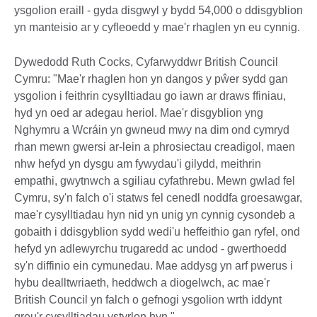
ysgolion eraill - gyda disgwyl y bydd 54,000 o ddisgyblion
yn manteisio ar y cyfleoedd y mae'r rhaglen yn eu cynnig.
Dywedodd Ruth Cocks, Cyfarwyddwr British Council
Cymru: "Mae'r rhaglen hon yn dangos y pŵer sydd gan
ysgolion i feithrin cysylltiadau go iawn ar draws ffiniau,
hyd yn oed ar adegau heriol. Mae'r disgyblion yng
Nghymru a Wcráin yn gwneud mwy na dim ond cymryd
rhan mewn gwersi ar-lein a phrosiectau creadigol, maen
nhw hefyd yn dysgu am fywydau'i gilydd, meithrin
empathi, gwytnwch a sgiliau cyfathrebu. Mewn gwlad fel
Cymru, sy'n falch o'i statws fel cenedl noddfa groesawgar,
mae'r cysylltiadau hyn nid yn unig yn cynnig cysondeb a
gobaith i ddisgyblion sydd wedi'u heffeithio gan ryfel, ond
hefyd yn adlewyrchu trugaredd ac undod - gwerthoedd
sy'n diffinio ein cymunedau. Mae addysg yn arf pwerus i
hybu dealltwriaeth, heddwch a diogelwch, ac mae'r
British Council yn falch o gefnogi ysgolion wrth iddynt
greu'r cysylltiadau ystyrlon hyn."