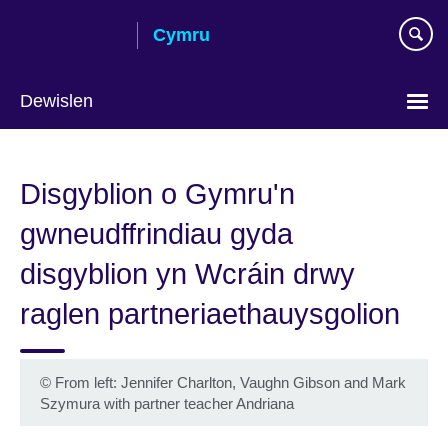
Skip
Cymru
to
main
content
Dewislen
Choose
your
Disgyblion o Gymru'n
language
gwneudffrindiau gyda
disgyblion yn Wcráin drwy
raglen partneriaethauysgolion
©
From left: Jennifer Charlton, Vaughn Gibson and Mark
Szymura with partner teacher Andriana