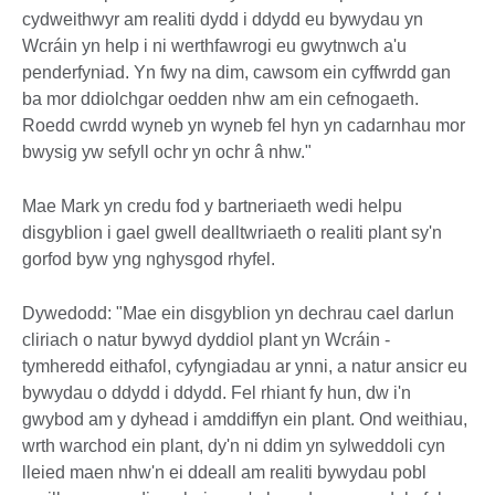
cydweithwyr am realiti dydd i ddydd eu bywydau yn
Wcráin yn help i ni werthfawrogi eu gwytnwch a'u
penderfyniad. Yn fwy na dim, cawsom ein cyffwrdd gan
ba mor ddiolchgar oedden nhw am ein cefnogaeth.
Roedd cwrdd wyneb yn wyneb fel hyn yn cadarnhau mor
bwysig yw sefyll ochr yn ochr â nhw."
Mae Mark yn credu fod y bartneriaeth wedi helpu
disgyblion i gael gwell dealltwriaeth o realiti plant sy'n
gorfod byw yng nghysgod rhyfel.
Dywedodd: "Mae ein disgyblion yn dechrau cael darlun
cliriach o natur bywyd dyddiol plant yn Wcráin -
tymheredd eithafol, cyfyngiadau ar ynni, a natur ansicr eu
bywydau o ddydd i ddydd. Fel rhiant fy hun, dw i'n
gwybod am y dyhead i amddiffyn ein plant. Ond weithiau,
wrth warchod ein plant, dy'n ni ddim yn sylweddoli cyn
lleied maen nhw'n ei ddeall am realiti bywydau pobl