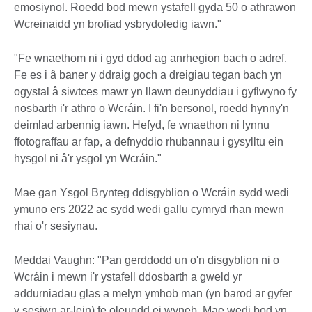
emosiynol. Roedd bod mewn ystafell gyda 50 o athrawon
Wcreinaidd yn brofiad ysbrydoledig iawn."
"Fe wnaethom ni i gyd ddod ag anrhegion bach o adref.
Fe es i â baner y ddraig goch a dreigiau tegan bach yn
ogystal â siwtces mawr yn llawn deunyddiau i gyflwyno fy
nosbarth i'r athro o Wcráin. I fi'n bersonol, roedd hynny'n
deimlad arbennig iawn. Hefyd, fe wnaethon ni lynnu
ffotograffau ar fap, a defnyddio rhubannau i gysylltu ein
hysgol ni â'r ysgol yn Wcráin."
Mae gan Ysgol Brynteg ddisgyblion o Wcráin sydd wedi
ymuno ers 2022 ac sydd wedi gallu cymryd rhan mewn
rhai o'r sesiynau.
Meddai Vaughn: "Pan gerddodd un o'n disgyblion ni o
Wcráin i mewn i'r ystafell ddosbarth a gweld yr
addurniadau glas a melyn ymhob man (yn barod ar gyfer
y sesiwn ar-lein) fe oleuodd ei wyneb. Mae wedi bod yn