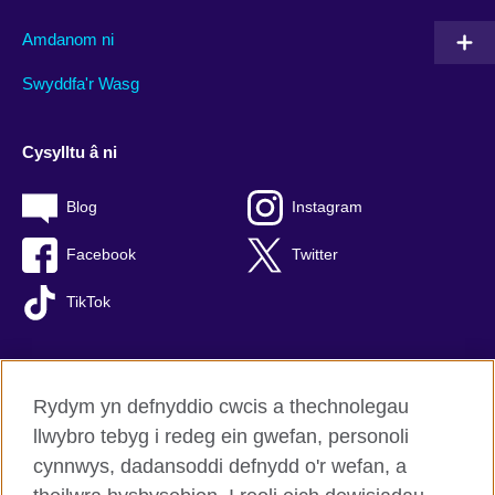
Amdanom ni
Swyddfa'r Wasg
Cysylltu â ni
Blog
Instagram
Facebook
Twitter
TikTok
Rydym yn defnyddio cwcis a thechnolegau
British Council Byd-eang
llwybro tebyg i redeg ein gwefan, personoli
Preifatrwydd a thelerau defnyddio
cynnwys, dadansoddi defnydd o'r wefan, a
Hygyrchedd