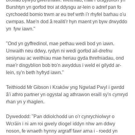
Burshtyn yn gorfod troi at ddysgu ar-lein o adref pan fo
cyrchoedd bomio trwm ar eu tref wrth i'r rhyfel barhau o'u
cwmpas. Mae'n dod â realiti'r hyn maent yn byw drwyddo
yn fyw iawn."
"Ond yn gyffredinol, mae pethau wedi bod yn iawn.
Unwaith neu ddwy, rydyn ni wedi gorfod ail-drefnu
sesiynau ac weithiau mae heriau gyda threfniadau, ond
mae'r disgyblion bob tro'n awyddus i weld ei gilydd ar-
lein, sy'n beth hyfryd iawn."
Teithiodd Mr Gibson i Kraków yng Ngwlad Pwyl i gwrdd
â'i athro partner yn ogystal ag athrawon eraill sy'n cymryd
rhan yn y rhaglen.
Dywedodd: "Pan ddiolchodd un o'r cynrychiolwyr o
Wcráin i ni am roi gwely diogel iddyn nhw am ddwy
noson, fe wnaeth hynny argraff fawr arna i - roedd yn