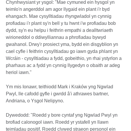
Chynhwysiant yr ysgol: "Mae cymuned ein hysgol yn
teimlo'n angerddol am agor llygaid ein plant i'r byd
ehangach. Mae cysylltiadau rhyngwladol yn cynnig
profiadau i'r plant sy'n bell y tu hwnt i'w profiadau bob
dydd, sy'n eu helpu i feithrin empathi a dealltwriaeth
wirioneddol o ddiwylliannau a phrofiadau bywyd
gwahanol. Drwy'r prosiect yma, bydd ein disgyblion yn
cael cyfle i feithrin cysylltiadau go iawn gyda phlant yn
Wcráin - cysylltiadau a fydd, gobeithio, yn rhai ystyrlon a
pharhaus ac a fydd yn cynnig llygedyn o obaith ar adeg
heriol iawn."
Ym mis Ionawr, teithiodd Mark i Kraków yng Ngwlad
Pwyl, lle cafodd gyfle i gwrdd â'i athrawes bartner,
Andriana, o Ysgol Nelipyno.
Dywedodd: "Roedd y bore cyntaf yng Ngwlad Pwyl yn
brofiad calonogol iawn. Roedd yr ystafell yn llawn
teimladau positif. Roedd clywed straeon personol ein