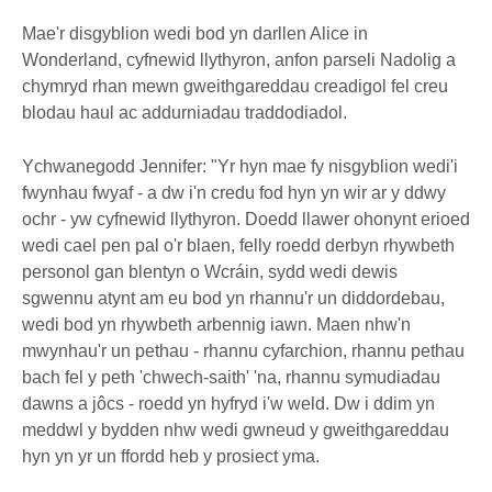
Mae'r disgyblion wedi bod yn darllen Alice in
Wonderland, cyfnewid llythyron, anfon parseli Nadolig a
chymryd rhan mewn gweithgareddau creadigol fel creu
blodau haul ac addurniadau traddodiadol.
Ychwanegodd Jennifer: "Yr hyn mae fy nisgyblion wedi'i
fwynhau fwyaf - a dw i'n credu fod hyn yn wir ar y ddwy
ochr - yw cyfnewid llythyron. Doedd llawer ohonynt erioed
wedi cael pen pal o'r blaen, felly roedd derbyn rhywbeth
personol gan blentyn o Wcráin, sydd wedi dewis
sgwennu atynt am eu bod yn rhannu'r un diddordebau,
wedi bod yn rhywbeth arbennig iawn. Maen nhw'n
mwynhau'r un pethau - rhannu cyfarchion, rhannu pethau
bach fel y peth 'chwech-saith' 'na, rhannu symudiadau
dawns a jôcs - roedd yn hyfryd i'w weld. Dw i ddim yn
meddwl y bydden nhw wedi gwneud y gweithgareddau
hyn yn yr un ffordd heb y prosiect yma.