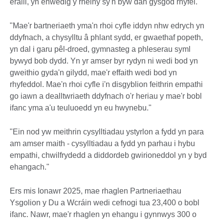
eraill, yn enwedig y rheiny sy'n byw dan gysgod rhyfel.
"Mae'r bartneriaeth yma'n rhoi cyfle iddyn nhw edrych yn
ddyfnach, a chysylltu â phlant sydd, er gwaethaf popeth,
yn dal i garu pêl-droed, gymnasteg a phleserau syml
bywyd bob dydd. Yn yr amser byr rydyn ni wedi bod yn
gweithio gyda'n gilydd, mae'r effaith wedi bod yn
rhyfeddol. Mae'n rhoi cyfle i'n disgyblion feithrin empathi
go iawn a dealltwriaeth ddyfnach o'r heriau y mae'r bobl
ifanc yma a'u teuluoedd yn eu hwynebu."
"Ein nod yw meithrin cysylltiadau ystyrlon a fydd yn para
am amser maith - cysylltiadau a fydd yn parhau i hybu
empathi, chwilfrydedd a diddordeb gwirioneddol yn y byd
ehangach."
Ers mis Ionawr 2025, mae rhaglen Partneriaethau
Ysgolion y Du a Wcráin wedi cefnogi tua 23,400 o bobl
ifanc. Nawr, mae'r rhaglen yn ehangu i gynnwys 300 o