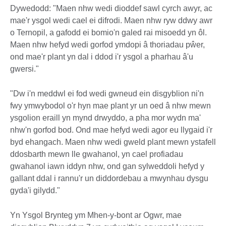
Dywedodd: "Maen nhw wedi dioddef sawl cyrch awyr, ac
mae'r ysgol wedi cael ei difrodi. Maen nhw ryw ddwy awr
o Ternopil, a gafodd ei bomio'n galed rai misoedd yn ôl.
Maen nhw hefyd wedi gorfod ymdopi â thoriadau pŵer,
ond mae'r plant yn dal i ddod i'r ysgol a pharhau â'u
gwersi."
"Dw i'n meddwl ei fod wedi gwneud ein disgyblion ni'n
fwy ymwybodol o'r hyn mae plant yr un oed â nhw mewn
ysgolion eraill yn mynd drwyddo, a pha mor wydn ma'
nhw'n gorfod bod. Ond mae hefyd wedi agor eu llygaid i'r
byd ehangach. Maen nhw wedi gweld plant mewn ystafell
ddosbarth mewn lle gwahanol, yn cael profiadau
gwahanol iawn iddyn nhw, ond gan sylweddoli hefyd y
gallant ddal i rannu'r un diddordebau a mwynhau dysgu
gyda'i gilydd."
Yn Ysgol Brynteg ym Mhen-y-bont ar Ogwr, mae