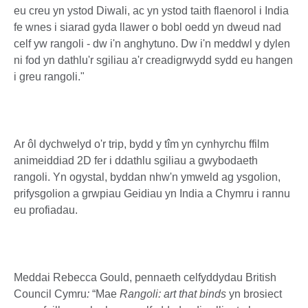
eu creu yn ystod Diwali, ac yn ystod taith flaenorol i India
fe wnes i siarad gyda llawer o bobl oedd yn dweud nad
celf yw rangoli - dw i'n anghytuno. Dw i'n meddwl y dylen
ni fod yn dathlu'r sgiliau a'r creadigrwydd sydd eu hangen
i greu rangoli."
Ar ôl dychwelyd o'r trip, bydd y tîm yn cynhyrchu ffilm
animeiddiad 2D fer i ddathlu sgiliau a gwybodaeth
rangoli. Yn ogystal, byddan nhw'n ymweld ag ysgolion,
prifysgolion a grwpiau Geidiau yn India a Chymru i rannu
eu profiadau.
Meddai Rebecca Gould, pennaeth celfyddydau British
Council Cymru
:
“Mae
Rangoli: art that binds
yn brosiect