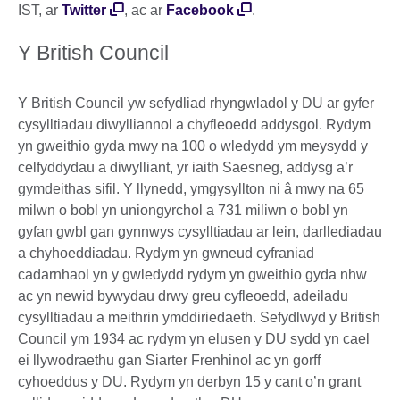
IST, ar
Twitter
, ac ar
Facebook
.
Y British Council
Y British Council yw sefydliad rhyngwladol y DU ar gyfer
cysylltiadau diwylliannol a chyfleoedd addysgol. Rydym
yn gweithio gyda mwy na 100 o wledydd ym meysydd y
celfyddydau a diwylliant, yr iaith Saesneg, addysg a’r
gymdeithas sifil. Y llynedd, ymgysyllton ni â mwy na 65
milwn o bobl yn uniongyrchol a 731 miliwn o bobl yn
gyfan gwbl gan gynnwys cysylltiadau ar lein, darllediadau
a chyhoeddiadau. Rydym yn gwneud cyfraniad
cadarnhaol yn y gwledydd rydym yn gweithio gyda nhw
ac yn newid bywydau drwy greu cyfleoedd, adeiladu
cysylltiadau a meithrin ymddiriedaeth. Sefydlwyd y British
Council ym 1934 ac rydym yn elusen y DU sydd yn cael
ei llywodraethu gan Siarter Frenhinol ac yn gorff
cyhoeddus y DU. Rydym yn derbyn 15 y cant o’n grant