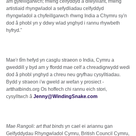
am gyfeillgarwch; rhwng celfyddyd a diwylliant, rhwng
artistiaid rhyngwladol a sefydliadau celfyddyd
rhyngwladol a chyfeillgarwch rhwng India a Chymru sy'n
dod â phobl yn y ddwy wlad ynghyd i rannu rhywbeth
hyfryd."
Mae'r tîm hefyd yn casglu straeon o India, Cymru a
gweddill y byd am y ffordd mae celf a chreadigrwydd wedi
dod â phobl ynghyd a chreu neu gryfhau cysylltiadau.
Bydd y straeon i'w gweld ar wefan y prosiect -
artthatbinds.org Os hoffech chi rannu eich stori,
cysylltwch â
Jenny@WindingSnake.com
Mae
Rangoli: art that binds
yn cael ei ariannu gan
Gelfyddydau Rhyngwladol Cymru, British Council Cymru,