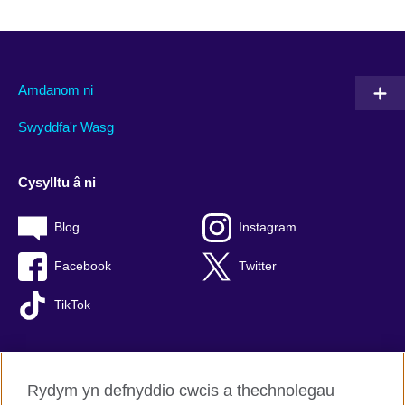
Amdanom ni
Swyddfa'r Wasg
Cysylltu â ni
Blog
Instagram
Facebook
Twitter
TikTok
Rydym yn defnyddio cwcis a thechnolegau
British Council Byd-eang