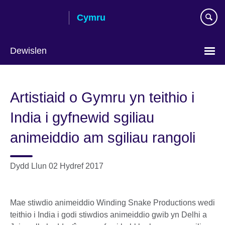
Skip
Cymru
to
main
content
Dewislen
Choose
your
Artistiaid o Gymru yn teithio i
language
India i gyfnewid sgiliau
animeiddio am sgiliau rangoli
Dydd Llun 02 Hydref 2017
Mae stiwdio animeiddio Winding Snake Productions wedi
teithio i India i godi stiwdios animeiddio gwib yn Delhi a