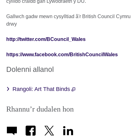
cyllido craidd gan Lywodraeth y DU.
Gallwch gadw mewn cysylltiad â'r British Council Cymru
drwy
http://twitter.com/BCouncil_Wales
https://www.facebook.com/BritishCouncilWales
Dolenni allanol
Rangoli: Art That Binds
Rhannu’r dudalen hon