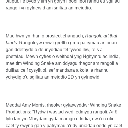
Jaipur, lle bydd y tîm yn gofyn i bobl leol rannu eu sgiliau
rangoli yn gyfnewid am sgiliau animeiddio.
Mae hwn yn rhan o brosiect ehangach,
Rangoli: art that
binds
. Rangoli yw enw'r grefft o greu patrymau ar loriau
gan ddefnyddio deunyddiau fel tywod lliw, reis a
phetalau. Mewn cyfres o weithdai yng Nghymru ac India,
mae tîm Winding Snake am ddysgu rhagor am rangoli a
dulliau celf cysylltiol, sef mandana a kola, a rhannu
ychydig o'u sgiliau animeiddio 2D yn gyfnewid.
Meddai Amy Morris, rheolwr gyfarwyddwr Winding Snake
Productions: "Rydw i wastad wedi edmygu rangoli. Ar ôl
tyfu lan ym Mhrydain gyda mamgu o India, dw i'n cofio
cael fy swyno gan y patrymau a'r dyluniadau oedd yn cael