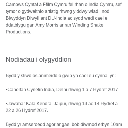
Campws Cyntaf a Ffilm Cymru fel rhan o India Cymru, sef
tymor o gydweithio artistig rhwng y ddwy wlad i nodi
Blwyddyn Diwylliant DU-India ac sydd wedi cael ei
ddatblygu gan Amy Morris ar ran Winding Snake
Productions.
Nodiadau i olygyddion
Bydd y stiwdios animeiddio gwib yn cael eu cynnal yn:
•Canolfan Cynefin India, Delhi rhwng 1 a 7 Hydref 2017
•Jawahar Kala Kendra, Jaipur, rhwng 13 ac 14 Hydref a
22 a 26 Hydref 2017.
Bydd yr amseroedd agor ar gael bob diwrnod erbyn 10am