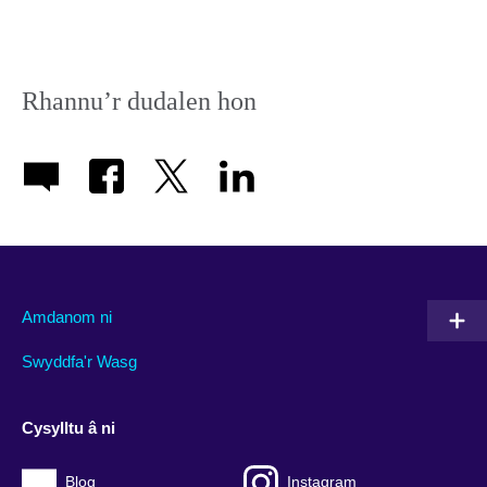
Rhannu’r dudalen hon
Amdanom ni
Swyddfa'r Wasg
Cysylltu â ni
Blog
Instagram