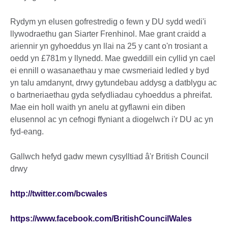
Rydym yn elusen gofrestredig o fewn y DU sydd wedi'i
llywodraethu gan Siarter Frenhinol. Mae grant craidd a
ariennir yn gyhoeddus yn llai na 25 y cant o'n trosiant a
oedd yn £781m y llynedd. Mae gweddill ein cyllid yn cael
ei ennill o wasanaethau y mae cwsmeriaid ledled y byd
yn talu amdanynt, drwy gytundebau addysg a datblygu ac
o bartneriaethau gyda sefydliadau cyhoeddus a phreifat.
Mae ein holl waith yn anelu at gyflawni ein diben
elusennol ac yn cefnogi ffyniant a diogelwch i'r DU ac yn
fyd-eang.
Gallwch hefyd gadw mewn cysylltiad â'r British Council
drwy
http://twitter.com/bcwales
https://www.facebook.com/BritishCouncilWales