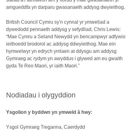
amgueddfa yn darparu gwasanaeth addysg dwyieithog.
British Council Cymru sy'n cynnal yr ymweliad a
dywedodd pennaeth addysg y sefydliad, Chris Lewis:
“Mae Cymru a Seland Newydd yn bencampwyr adfywio
ieithoedd brodorol ac addysg ddwyieithog. Mae ein
hymwelwyr yn edrych ymlaen at ddysgu am addysg
Gymraeg ac rydym yn awyddus i glywed am eu gwaith
gyda Te Reo Maori, yr iaith Maori."
Nodiadau i olygyddion
Ysgolion y byddwn yn ymweld â hwy:
Ysgol Gymraeg Treganna, Caerdydd