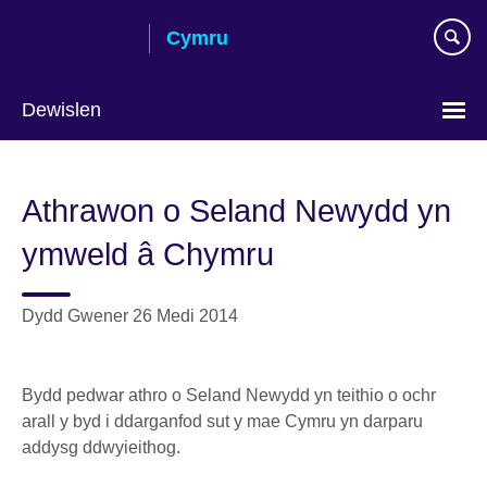
Skip
Cymru
to
main
content
Dewislen
Choose
your
Athrawon o Seland Newydd yn
language
ymweld â Chymru
Dydd Gwener 26 Medi 2014
Bydd pedwar athro o Seland Newydd yn teithio o ochr
arall y byd i ddarganfod sut y mae Cymru yn darparu
addysg ddwyieithog.