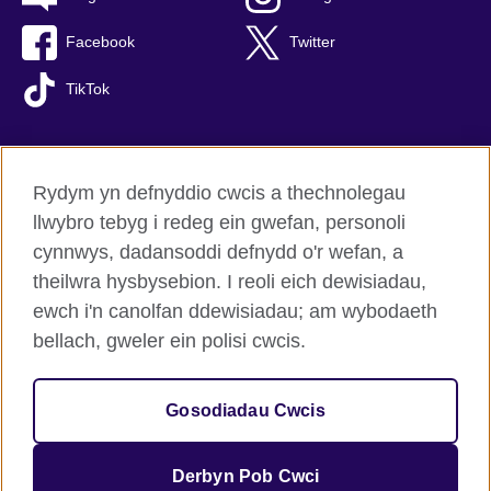
Facebook
Twitter
TikTok
Rydym yn defnyddio cwcis a thechnolegau
British Council Byd-eang
llwybro tebyg i redeg ein gwefan, personoli
Preifatrwydd a thelerau defnyddio
cynnwys, dadansoddi defnydd o'r wefan, a
Hygyrchedd
theilwra hysbysebion. I reoli eich dewisiadau,
Cwcis
ewch i'n canolfan ddewisiadau; am wybodaeth
Map o’r safle
bellach, gweler ein polisi cwcis.
© 2026 British Council
Gosodiadau Cwcis
Sefydliad rhyngwladol y Deyrnas Unedig am gysylltiadau
diwylliannol a chyfleoedd addysgiadol.
Elusen gofrestredig: 209131 (Lloegr a Chymru) SC037733 (Yr
Derbyn Pob Cwci
Alban).