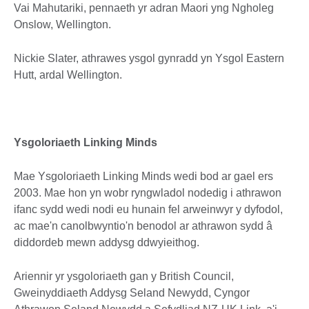
Vai Mahutariki, pennaeth yr adran Maori yng Ngholeg
Onslow, Wellington.
Nickie Slater, athrawes ysgol gynradd yn Ysgol Eastern
Hutt, ardal Wellington.
Ysgoloriaeth Linking Minds
Mae Ysgoloriaeth Linking Minds wedi bod ar gael ers
2003. Mae hon yn wobr ryngwladol nodedig i athrawon
ifanc sydd wedi nodi eu hunain fel arweinwyr y dyfodol,
ac mae'n canolbwyntio'n benodol ar athrawon sydd â
diddordeb mewn addysg ddwyieithog.
Ariennir yr ysgoloriaeth gan y British Council,
Gweinyddiaeth Addysg Seland Newydd, Cyngor