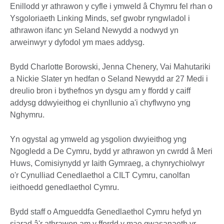
Enillodd yr athrawon y cyfle i ymweld â Chymru fel rhan o
Ysgoloriaeth Linking Minds, sef gwobr ryngwladol i
athrawon ifanc yn Seland Newydd a nodwyd yn
arweinwyr y dyfodol ym maes addysg.
Bydd Charlotte Borowski, Jenna Chenery, Vai Mahutariki
a Nickie Slater yn hedfan o Seland Newydd ar 27 Medi i
dreulio bron i bythefnos yn dysgu am y ffordd y caiff
addysg ddwyieithog ei chynllunio a'i chyflwyno yng
Nghymru.
Yn ogystal ag ymweld ag ysgolion dwyieithog yng
Ngogledd a De Cymru, bydd yr athrawon yn cwrdd â Meri
Huws, Comisiynydd yr Iaith Gymraeg, a chynrychiolwyr
o'r Cynulliad Cenedlaethol a CILT Cymru, canolfan
ieithoedd genedlaethol Cymru.
Bydd staff o Amgueddfa Genedlaethol Cymru hefyd yn
siarad â'r athrawon am y ffordd y mae gwasanaeth yr