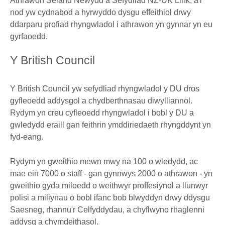
Athrawon Seland Newydd a Sefydliad NZ-UK Link, a'i
nod yw cydnabod a hyrwyddo dysgu effeithiol drwy
ddarparu profiad rhyngwladol i athrawon yn gynnar yn eu
gyrfaoedd.
Y British Council
Y British Council yw sefydliad rhyngwladol y DU dros
gyfleoedd addysgol a chydberthnasau diwylliannol.
Rydym yn creu cyfleoedd rhyngwladol i bobl y DU a
gwledydd eraill gan feithrin ymddiriedaeth rhyngddynt yn
fyd-eang.
Rydym yn gweithio mewn mwy na 100 o wledydd, ac
mae ein 7000 o staff - gan gynnwys 2000 o athrawon - yn
gweithio gyda miloedd o weithwyr proffesiynol a llunwyr
polisi a miliynau o bobl ifanc bob blwyddyn drwy ddysgu
Saesneg, rhannu'r Celfyddydau, a chyflwyno rhaglenni
addysg a chymdeithasol.