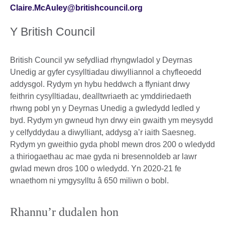
Claire.McAuley@britishcouncil.org
Y British Council
British Council yw sefydliad rhyngwladol y Deyrnas
Unedig ar gyfer cysylltiadau diwylliannol a chyfleoedd
addysgol. Rydym yn hybu heddwch a ffyniant drwy
feithrin cysylltiadau, dealltwriaeth ac ymddiriedaeth
rhwng pobl yn y Deyrnas Unedig a gwledydd ledled y
byd. Rydym yn gwneud hyn drwy ein gwaith ym meysydd
y celfyddydau a diwylliant, addysg a’r iaith Saesneg.
Rydym yn gweithio gyda phobl mewn dros 200 o wledydd
a thiriogaethau ac mae gyda ni bresennoldeb ar lawr
gwlad mewn dros 100 o wledydd. Yn 2020-21 fe
wnaethom ni ymgysylltu â 650 miliwn o bobl.
Rhannu’r dudalen hon