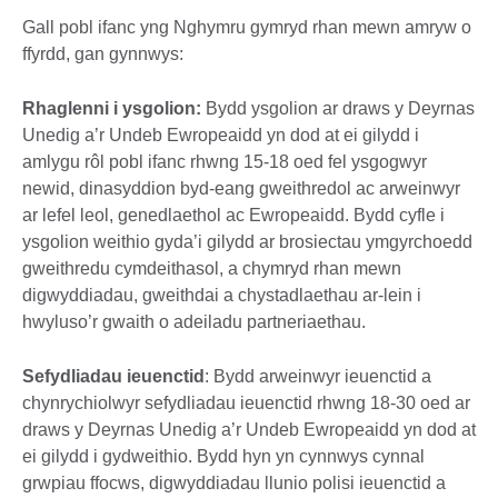
Gall pobl ifanc yng Nghymru gymryd rhan mewn amryw o
ffyrdd, gan gynnwys:
Rhaglenni i ysgolion:
Bydd ysgolion ar draws y Deyrnas
Unedig a’r Undeb Ewropeaidd yn dod at ei gilydd i
amlygu rôl pobl ifanc rhwng 15-18 oed fel ysgogwyr
newid, dinasyddion byd-eang gweithredol ac arweinwyr
ar lefel leol, genedlaethol ac Ewropeaidd. Bydd cyfle i
ysgolion weithio gyda’i gilydd ar brosiectau ymgyrchoedd
gweithredu cymdeithasol, a chymryd rhan mewn
digwyddiadau, gweithdai a chystadlaethau ar-lein i
hwyluso’r gwaith o adeiladu partneriaethau.
Sefydliadau ieuenctid
: Bydd arweinwyr ieuenctid a
chynrychiolwyr sefydliadau ieuenctid rhwng 18-30 oed ar
draws y Deyrnas Unedig a’r Undeb Ewropeaidd yn dod at
ei gilydd i gydweithio. Bydd hyn yn cynnwys cynnal
grwpiau ffocws, digwyddiadau llunio polisi ieuenctid a