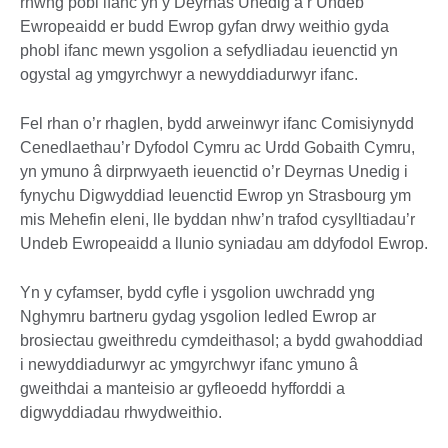
rhwng pobl ifanc yn y Deyrnas Unedig a’r Undeb
Ewropeaidd er budd Ewrop gyfan drwy weithio gyda
phobl ifanc mewn ysgolion a sefydliadau ieuenctid yn
ogystal ag ymgyrchwyr a newyddiadurwyr ifanc.
Fel rhan o’r rhaglen, bydd arweinwyr ifanc Comisiynydd
Cenedlaethau’r Dyfodol Cymru ac Urdd Gobaith Cymru,
yn ymuno â dirprwyaeth ieuenctid o’r Deyrnas Unedig i
fynychu Digwyddiad Ieuenctid Ewrop yn Strasbourg ym
mis Mehefin eleni, lle byddan nhw’n trafod cysylltiadau’r
Undeb Ewropeaidd a llunio syniadau am ddyfodol Ewrop.
Yn y cyfamser, bydd cyfle i ysgolion uwchradd yng
Nghymru bartneru gydag ysgolion ledled Ewrop ar
brosiectau gweithredu cymdeithasol; a bydd gwahoddiad
i newyddiadurwyr ac ymgyrchwyr ifanc ymuno â
gweithdai a manteisio ar gyfleoedd hyfforddi a
digwyddiadau rhwydweithio.