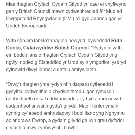
Mae rhaglen Cryfach Gyda’n Gilydd yn cael ei chyflwyno
gan y British Council mewn cydweithrediad â’r Mudiad
Ewropeaidd Rhyngwladol (EMI) a’i gyd-ariannu gan yr
Undeb Ewropeaidd.
Wrth sôn am lansio’r rhaglen newydd, dywedodd
Ruth
Cocks, Cyfarwyddwr British Council
: “Rydyn ni wrth
ein bodd i lansio rhaglen Cryfach Gyda’n Gilydd yng
ngŵyl nodedig Eisteddfod yr Urdd sy’n ymgorffori ysbryd
cyfnewid diwylliannol a dathlu amrywiaeth.
“Drwy’r rhaglen yma rydyn ni’n darparu cyfleoedd i
gysylltu, cydweithio a chydweithredu, gan rymuso’r
genhedlaeth nesaf i ddylanwadu ar y byd a rhoi newid
cadarnhaol ar waith gyda’i gilydd. Mae’r fenter yma’n
cynnig cyfleoedd amhrisiadwy i bobl ifanc yng Nghymru
ac ar draws Ewrop, a gyda’n gilydd gallwn greu dyfodol
cryfach a mwy cynhwysol i bawb.”