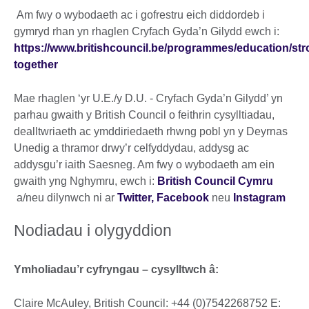
Am fwy o wybodaeth ac i gofrestru eich diddordeb i
gymryd rhan yn rhaglen Cryfach Gyda’n Gilydd ewch i:
https://www.britishcouncil.be/programmes/education/str
together
Mae rhaglen ‘yr U.E./y D.U. - Cryfach Gyda’n Gilydd’ yn
parhau gwaith y British Council o feithrin cysylltiadau,
dealltwriaeth ac ymddiriedaeth rhwng pobl yn y Deyrnas
Unedig a thramor drwy’r celfyddydau, addysg ac
addysgu’r iaith Saesneg. Am fwy o wybodaeth am ein
gwaith yng Nghymru, ewch i:
British Council Cymru
a/neu dilynwch ni ar
Twitter,
Facebook
neu
Instagram
Nodiadau i olygyddion
Ymholiadau’r cyfryngau – cysylltwch â:
Claire McAuley, British Council: +44 (0)7542268752 E: