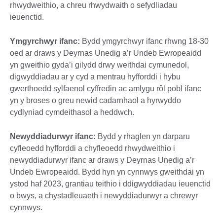
rhwydweithio, a chreu rhwydwaith o sefydliadau
ieuenctid.
Ymgyrchwyr ifanc:
Bydd ymgyrchwyr ifanc rhwng 18-30
oed ar draws y Deyrnas Unedig a’r Undeb Ewropeaidd
yn gweithio gyda’i gilydd drwy weithdai cymunedol,
digwyddiadau ar y cyd a mentrau hyfforddi i hybu
gwerthoedd sylfaenol cyffredin ac amlygu rôl pobl ifanc
yn y broses o greu newid cadarnhaol a hyrwyddo
cydlyniad cymdeithasol a heddwch.
Newyddiadurwyr ifanc:
Bydd y rhaglen yn darparu
cyfleoedd hyfforddi a chyfleoedd rhwydweithio i
newyddiadurwyr ifanc ar draws y Deyrnas Unedig a’r
Undeb Ewropeaidd. Bydd hyn yn cynnwys gweithdai yn
ystod haf 2023, grantiau teithio i ddigwyddiadau ieuenctid
o bwys, a chystadleuaeth i newyddiadurwyr a chrewyr
cynnwys.