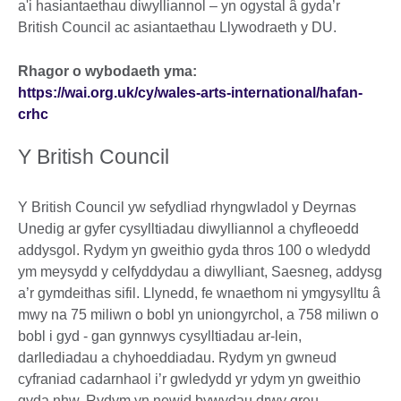
a'i hasiantaethau diwylliannol – yn ogystal â gyda’r
British Council ac asiantaethau Llywodraeth y DU.
Rhagor o wybodaeth yma:
https://wai.org.uk/cy/wales-arts-international/hafan-
crhc
Y British Council
Y British Council yw sefydliad rhyngwladol y Deyrnas
Unedig ar gyfer cysylltiadau diwylliannol a chyfleoedd
addysgol. Rydym yn gweithio gyda thros 100 o wledydd
ym meysydd y celfyddydau a diwylliant, Saesneg, addysg
a’r gymdeithas sifil. Llynedd, fe wnaethom ni ymgysylltu â
mwy na 75 miliwn o bobl yn uniongyrchol, a 758 miliwn o
bobl i gyd - gan gynnwys cysylltiadau ar-lein,
darllediadau a chyhoeddiadau. Rydym yn gwneud
cyfraniad cadarnhaol i’r gwledydd yr ydym yn gweithio
gyda nhw. Rydym yn newid bywydau drwy greu