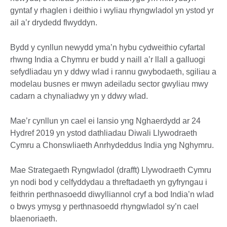
gyntaf y rhaglen i deithio i wyliau rhyngwladol yn ystod yr
ail a’r drydedd flwyddyn.
Bydd y cynllun newydd yma’n hybu cydweithio cyfartal
rhwng India a Chymru er budd y naill a’r llall a galluogi
sefydliadau yn y ddwy wlad i rannu gwybodaeth, sgiliau a
modelau busnes er mwyn adeiladu sector gwyliau mwy
cadarn a chynaliadwy yn y ddwy wlad.
Mae’r cynllun yn cael ei lansio yng Nghaerdydd ar 24
Hydref 2019 yn ystod dathliadau Diwali Llywodraeth
Cymru a Chonswliaeth Anrhydeddus India yng Nghymru.
Mae Strategaeth Ryngwladol (drafft) Llywodraeth Cymru
yn nodi bod y celfyddydau a threftadaeth yn gyfryngau i
feithrin perthnasoedd diwylliannol cryf a bod India’n wlad
o bwys ymysg y perthnasoedd rhyngwladol sy’n cael
blaenoriaeth.