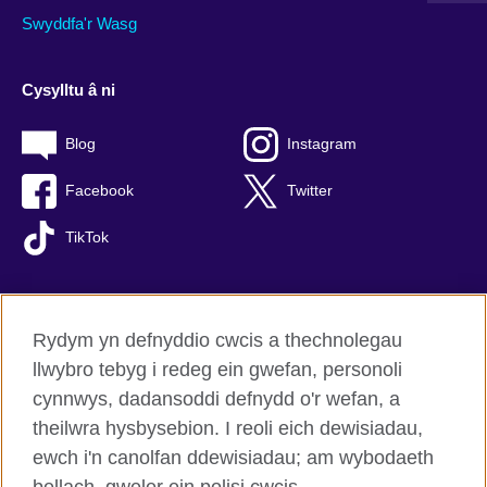
Swyddfa'r Wasg
Cysylltu â ni
Blog
Instagram
Facebook
Twitter
TikTok
Rydym yn defnyddio cwcis a thechnolegau
British Council Byd-eang
llwybro tebyg i redeg ein gwefan, personoli
Preifatrwydd a thelerau defnyddio
cynnwys, dadansoddi defnydd o'r wefan, a
Hygyrchedd
theilwra hysbysebion. I reoli eich dewisiadau,
Cwcis
ewch i'n canolfan ddewisiadau; am wybodaeth
Map o’r safle