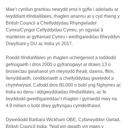
Mae’r cynllun grantiau newydd yma’n gyfle i adeiladu ar
lwyddiant #IndiaWales, rhaglen ariannu ar y cyd rhwng y
British Council a Chelfyddydau Rhyngwladol
Cymru/Cyngor Celfyddydau Cymru, yn ogystal â
manteisio ar gyfraniad Cymru i weithgareddau Blwyddyn
Diwylliant y DU ac India yn 2017.
Roedd #IndiaWales yn rhaglen uchelgeisiol a roddodd
gefnogaeth i dros 2000 o gyfranogwyr ar draws 13 o
brosiectau gwahanol ym meysydd theatr, dawns, ffilm,
llenyddiaeth, cerddoriaeth a chelfyddydau gweledol a
chymhwysol. Cafodd dros 80,000 o bobl yng Nghymru ac
India eu denu i ddigwyddiadau #IndiaWales, ac fe
lwyddodd gweithgareddau’r rhaglen i gyrraedd mwy na
4.9 miliwn o bobl drwy gyfryngau cymdeithasol.
Dywedodd Barbara Wickham OBE, Cyfarwyddwr Gwlad,
British Council India: “Nod ein gwaith ym maes y