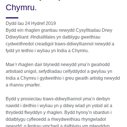
Chymru.
Dydd Iau 24 Hydref 2019
Bydd ein rhaglen grantiau newydd Cysylltiadau Drwy
Ddiwylliant: #IndiaWales yn datblygu gweithiau
cydweithredol creadigol traws-ddiwylliannol newydd a
fydd yn teithio i wyliau yn India a Chymru.
Mae’r rhaglen dair blynedd newydd yma’n gwahodd
artistiaid unigol, sefydliadau celfyddydol a gwyliau yn
India a Chymru i gydweithio i greu gwaith artistig newydd
a rhannu ymarfer.
Bydd y prosiectau traws-ddiwylliannol yma’n derbyn
nawdd i deithio i wyliau yn y ddwy wlad yn ystod ail a
thrydedd flwyddyn y rhaglen. Bydd hynny’n sbardun i
ddatblygu cyfleoedd a rhwydweithiau rhyngwladol
newydd; o fentrau ymchwil a datblygu ym mlwyddyn