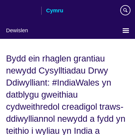
Skip
Cymru
to
main
content
Dewislen
Choose
your
Bydd ein rhaglen grantiau
language
newydd Cysylltiadau Drwy
Ddiwylliant: #IndiaWales yn
datblygu gweithiau
cydweithredol creadigol traws-
ddiwylliannol newydd a fydd yn
teithio i wyliau yn India a