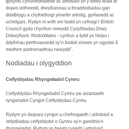
gysylltu cynulleidfaoedd ac artistiaid yn y ddwy wlad ar
draws ieithoedd, diwylliannau a thraddodiadau gan
ddatblygu a chyfoethogi ymarfer artistig, gyrfaoedd ac
uchelgais. Rydyn ni wrth ein bodd yn cefnogi’r British
Council gyda chynllun newydd Cysylltiadau Drwy
Ddiwylliant: #IndiaWales - cynllun a fydd yn helpu i
ddyfnhau perthnasoedd sy’n bodoli eisoes yn ogystal â
meithrin partneriaethau newydd".
Nodiadau i olygyddion
Celfyddydau Rhyngwladol Cymru
Celfyddydau Rhyngwladol Cymru yw asiantaeth
ryngwladol Cyngor Celfyddydau Cymru.
Rydym yn darparu cyngor a chefnogaeth i artistiaid a
sefydliadau celfyddydol o Gymru sy'n gweithio'n
rhyngwladol. Rydym yn bwynt cyswllt i artistiaid,