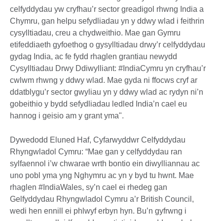
celfyddydau yw cryfhau’r sector greadigol rhwng India a
Chymru, gan helpu sefydliadau yn y ddwy wlad i feithrin
cysylltiadau, creu a chydweithio. Mae gan Gymru
etifeddiaeth gyfoethog o gysylltiadau drwy’r celfyddydau
gydag India, ac fe fydd rhaglen grantiau newydd
Cysylltiadau Drwy Ddiwylliant: #IndiaCymru yn cryfhau’r
cwlwm rhwng y ddwy wlad. Mae gyda ni ffocws cryf ar
ddatblygu’r sector gwyliau yn y ddwy wlad ac rydyn ni’n
gobeithio y bydd sefydliadau ledled India’n cael eu
hannog i geisio am y grant yma".
Dywedodd Eluned Haf, Cyfarwyddwr Celfyddydau
Rhyngwladol Cymru: “Mae gan y celfyddydau ran
sylfaennol i’w chwarae wrth bontio ein diwylliannau ac
uno pobl yma yng Nghymru ac yn y byd tu hwnt. Mae
rhaglen #IndiaWales, sy’n cael ei rhedeg gan
Gelfyddydau Rhyngwladol Cymru a’r British Council,
wedi hen ennill ei phlwyf erbyn hyn. Bu’n gyfrwng i