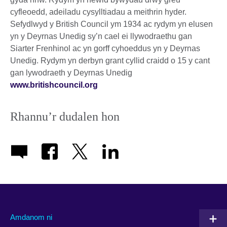
cyfleoedd, adeiladu cysylltiadau a meithrin hyder.
Sefydlwyd y British Council ym 1934 ac rydym yn elusen
yn y Deyrnas Unedig sy’n cael ei llywodraethu gan
Siarter Frenhinol ac yn gorff cyhoeddus yn y Deyrnas
Unedig. Rydym yn derbyn grant cyllid craidd o 15 y cant
gan lywodraeth y Deyrnas Unedig
www.britishcouncil.org
Rhannu’r dudalen hon
Amdanom ni