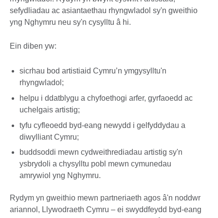
sefydliadau ac asiantaethau rhyngwladol sy'n gweithio
yng Nghymru neu sy'n cysylltu â hi.
Ein diben yw:
sicrhau bod artistiaid Cymru’n ymgysylltu'n
rhyngwladol;
helpu i ddatblygu a chyfoethogi arfer, gyrfaoedd ac
uchelgais artistig;
tyfu cyfleoedd byd-eang newydd i gelfyddydau a
diwylliant Cymru;
buddsoddi mewn cydweithrediadau artistig sy'n
ysbrydoli a chysylltu pobl mewn cymunedau
amrywiol yng Nghymru.
Rydym yn gweithio mewn partneriaeth agos â'n noddwr
ariannol, Llywodraeth Cymru – ei swyddfeydd byd-eang