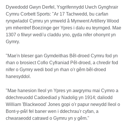
Dywedodd Gwyn Derfel, Ysgrifennydd Uwch Gynghrair
Cymru Corbett Sports: "Ar 17 Tachwedd, bu carfan
ryngwladol Cymru yn ymweld â Mynwent Artillery Wood
ym mhentref Boezinge ger Ypres i dalu eu teyrnged. Mae
1307 o filwyr wedi'u claddu yno, gyda nifer ohonynt yn
Gymry.
"Mae'n bleser gan Gymdeithas Bêl-droed Cymru fod yn
rhan o brosiect Cofio Cyfraniad Pêl-droed, a chredir fod
nifer o Gymry wedi bod yn rhan o'r gêm bêl-droed
hanesyddol.
"Mae hanesion lleol yn Ypres yn awgrymu mai Cymro a
ddechreuodd Cadoediad y Nadolig yn 1914; daliodd
William 'Blackwood' Jones gopi o'r papur newydd lleol o
Bont-y-pŵl fel baner wen i ddechrau'r cyfan, a
chwaraeodd catrawd o Gymru yn y gêm."