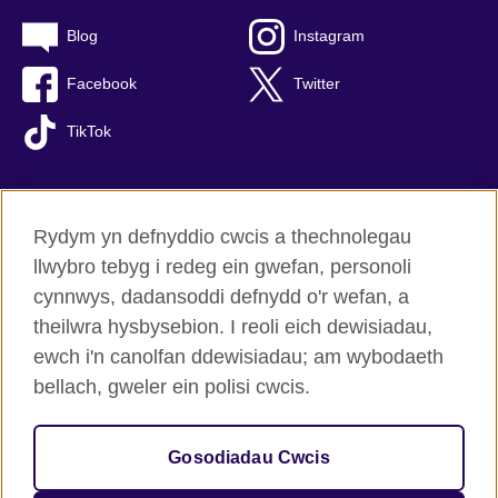
Blog
Instagram
Facebook
Twitter
TikTok
Rydym yn defnyddio cwcis a thechnolegau
British Council Byd-eang
llwybro tebyg i redeg ein gwefan, personoli
Preifatrwydd a thelerau defnyddio
cynnwys, dadansoddi defnydd o'r wefan, a
Hygyrchedd
theilwra hysbysebion. I reoli eich dewisiadau,
Cwcis
ewch i'n canolfan ddewisiadau; am wybodaeth
Map o’r safle
bellach, gweler ein polisi cwcis.
© 2026 British Council
Gosodiadau Cwcis
Sefydliad rhyngwladol y Deyrnas Unedig am gysylltiadau
diwylliannol a chyfleoedd addysgiadol.