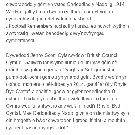
chwaraeodd y gêm yn ystod Cadoediad y Nadolig 1914.
Wedyn, gall y timau lwytho eu lluniau ar gyfryngau
cymdeithasol gan ddefnyddio'r hashnod
#FootballRemembers, a chaiff y lluniau eu huwchlwytho'n
awtomatig i wefan benodedig drwy'r cyfryngau
cymdeithasol.
Dywedodd Jenny Scott, Cyfarwyddwr British Council
Cymru: "Gallwch lanlwytho lluniau o unrhyw gêm bêl-
droed, o ysgolion i gemau Cynghrair Sul, gornestau
pump-bob-ochr i gemau yn yr ardd gefn. Bydd y wefan yn
cofnodi moment o bêl-droed yn 2014, ganrif ar ôl y Rhyfel
Byd Cyntaf, a chaiff ei gadw ar gyfer cenedlaethau'r
dyfodol. Rydym yn gobeithio gweld llawer o luniau o
Gymru wedi'u lanlwytho ar y wefan i nodi'r Rhyfel Byd
Cyntaf. Mae Cadoediad y Nadolig yn stori deimladwy sy'n
ein hatgoffa o bŵer chwaraeon i groesi ffiniau a meithrin
cydberthnasau rhyngwladol."