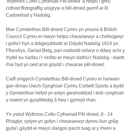
'Wythnos Cofio Cyfraniad Pêl-droed' a helpu i greu
cofnod ffotograffig unigryw o bêl-droed ganrif ar ôl
Cadoediad y Nadolig.
Mae Cymdeithas Bêl-droed Cymru yn ymuno â British
Council Cymru er mwyn helpu chwaraewyr a chefnogwyr
i gofio'r hyn a ddigwyddodd ar Ddydd Nadolig 1914 yn
Fflandrys, Gwlad Belg, pan roddodd milwyr o ddwy ochr y
rhyfel eu harfau i'r neilltu er mwyn dathlu'r Nadolig - daeth
rhai hyd yn oed at ei gilydd i chwarae pêl-droed.
Caiff ymgyrch Cymdeithas Bêl-droed Cymru ei harwain
gan dimau Uwch Gynghrair Cymru Corbett Sports a bydd
y Gymdeithas hefyd yn estyn gwahoddiad i bob cynghrair
y maent yn gysylltiedig â hwy i gymryd rhan.
Yn ystod Wythnos Cofio Cyfraniad Pêl-droed, 6 - 14
Rhagfyr, rydym yn gofyn i chwaraewyr dynnu llun grŵp
gyda'i gilydd er mwyn dangos parch tuag at y rheini a