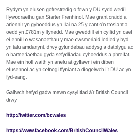
Rydym yn elusen gofrestredig o fewn y DU sydd wedi'i
llywodraethu gan Siarter Frenhinol. Mae grant craidd a
ariennir yn gyhoeddus yn llai na 25 y cant o'n trosiant a
oedd yn £781m y llynedd. Mae gweddill ein cyllid yn cael
ei ennill o wasanaethau y mae cwsmeriaid ledled y byd
yn talu amdanynt, drwy gytundebau addysg a datblygu ac
o bartneriaethau gyda sefydliadau cyhoeddus a phreifat.
Mae ein holl waith yn anelu at gyflawni ein diben
elusennol ac yn cefnogi ffyniant a diogelwch i'r DU ac yn
fyd-eang.
Gallwch hefyd gadw mewn cysylltiad â'r British Council
drwy
http://twitter.com/bcwales
https://www.facebook.com/BritishCouncilWales