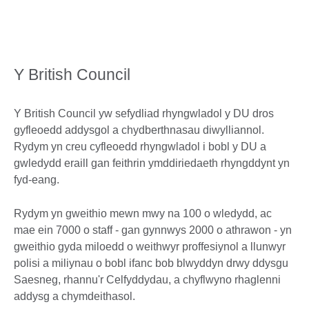
Y British Council
Y British Council yw sefydliad rhyngwladol y DU dros
gyfleoedd addysgol a chydberthnasau diwylliannol.
Rydym yn creu cyfleoedd rhyngwladol i bobl y DU a
gwledydd eraill gan feithrin ymddiriedaeth rhyngddynt yn
fyd-eang.
Rydym yn gweithio mewn mwy na 100 o wledydd, ac
mae ein 7000 o staff - gan gynnwys 2000 o athrawon - yn
gweithio gyda miloedd o weithwyr proffesiynol a llunwyr
polisi a miliynau o bobl ifanc bob blwyddyn drwy ddysgu
Saesneg, rhannu'r Celfyddydau, a chyflwyno rhaglenni
addysg a chymdeithasol.