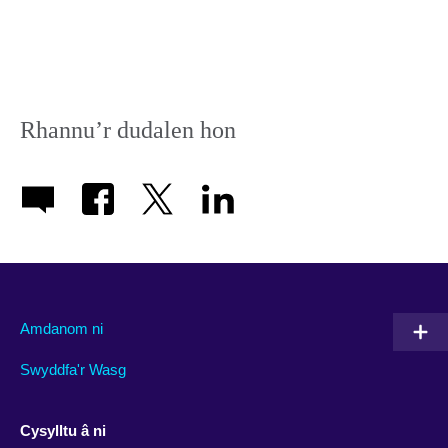
Rhannu’r dudalen hon
Amdanom ni
Swyddfa'r Wasg
Cysylltu â ni