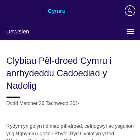
Skip
Cymru
to
main
content
Dewislen
Choose
your
Clybiau Pêl-droed Cymru i
language
anrhydeddu Cadoediad y
Nadolig
Dydd Mercher 26 Tachwedd 2014
Rydym yn gofyn i dimau pêl-droed, cefnogwyr ac ysgolion
yng Nghymru i gofio'r Rhyfel Byd Cyntaf yn ystod