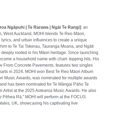
oa Ngāpuhi | Te Rarawa | Ngāi Te Rangi]
: an
n, West Auckland, MOHI blends Te Reo Māori,
h lyrics, and urban influences to create a unique
him to Te Tai Tokerau, Tauranga Moana, and Ngāti
 deeply rooted in his Māori heritage. Since launching
ecome a household name with chart- topping hits. His
row From Concrete Pavements, features two singles
Charts in 2024. MOHI won Best Te Reo Māori Album
ori Music Awards, was nominated for multiple awards
 and has been nominated for Te Māngai Pāho Te
ri Artist at the 2025 Aotearoa Music Awards. He also
e Pēhea Rā.” MOHI will perform at the FOCUS
Wales, UK, showcasing his captivating live