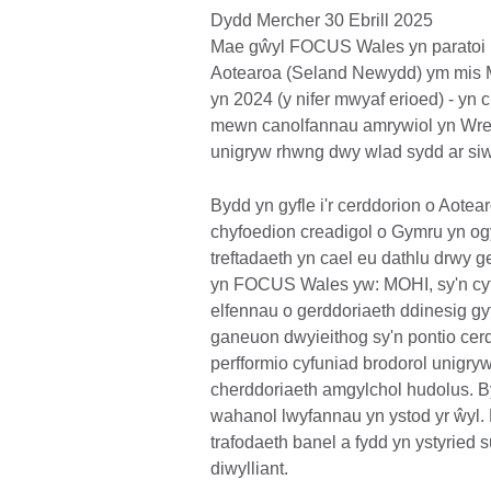
Dydd Mercher 30 Ebrill 2025
Mae gŵyl FOCUS Wales yn paratoi i
Aotearoa (Seland Newydd) ym mis Ma
yn 2024 (y nifer mwyaf erioed) - yn 
mewn canolfannau amrywiol yn Wrec
unigryw rhwng dwy wlad sydd ar siwr
Bydd yn gyfle i'r cerddorion o Aotea
chyfoedion creadigol o Gymru yn ogys
treftadaeth yn cael eu dathlu drwy ge
yn FOCUS Wales yw: MOHI, sy'n cyf
elfennau o gerddoriaeth ddinesig gy
ganeuon dwyieithog sy'n pontio cer
perfformio cyfuniad brodorol unigryw
cherddoriaeth amgylchol hudolus. By
wahanol lwyfannau yn ystod yr ŵyl.
trafodaeth banel a fydd yn ystyried s
diwylliant.