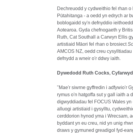
Dechreuodd y cydweithio fel rhan o
Pūtahitanga - a oedd yn edrych ar bw
boblogaidd sy'n defnyddio ieithoedd 
Aotearoa. Gyda chefnogaeth y Britis
Ruth, Cat Southall a Carwyn Ellis gy
artistiaid Māori fel rhan o brosiect
S
AMCOS NZ, oedd creu cysylltiadau rh
defnydd a wneir o'r ddwy iaith.
Dywedodd Ruth Cocks, Cyfarwydd
"Mae'r siwrne gyffredin i adfywio'r
rymus o'n hatgoffa sut y gall iaith a
digwyddiadau fel FOCUS Wales yn ch
alluogi artistiaid i gysylltu, cydweith
cerddorion hynod yma i Wrecsam, ac 
byddant yn eu creu, nid yn unig rh
draws y gymuned greadigol fyd-ean