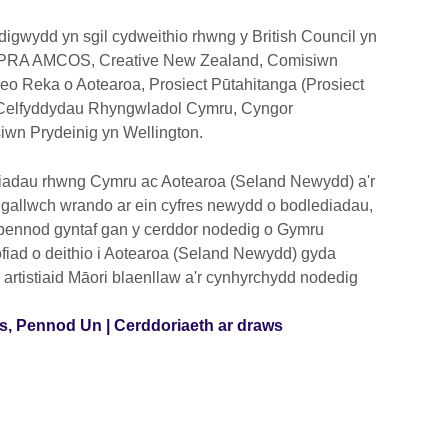
digwydd yn sgil cydweithio rhwng y British Council yn
PRA AMCOS, Creative New Zealand, Comisiwn
o Reka o Aotearoa, Prosiect Pūtahitanga (Prosiect
 Celfyddydau Rhyngwladol Cymru, Cyngor
wn Prydeinig yn Wellington.
tiadau rhwng Cymru ac Aotearoa (Seland Newydd) a'r
gallwch wrando ar ein cyfres newydd o bodlediadau,
y bennod gyntaf gan y cerddor nodedig o Gymru
rofiad o deithio i Aotearoa (Seland Newydd) gyda
 artistiaid Māori blaenllaw a'r cynhyrchydd nodedig
es, Pennod Un | Cerddoriaeth ar draws