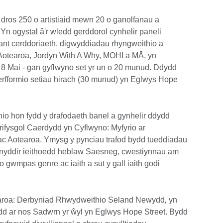
dros 250 o artistiaid mewn 20 o ganolfanau a
Yn ogystal â'r wledd gerddorol cynhelir paneli
iant cerddoriaeth, digwyddiadau rhyngweithio a
 o Aotearoa, Jordyn With A Why, MOHI a MĀ, yn
 8 Mai - gan gyflwyno set yr un o 20 munud. Ddydd
 perfformio setiau hirach (30 munud) yn Eglwys Hope
hio hon fydd y drafodaeth banel a gynhelir ddydd
rifysgol Caerdydd yn Cyflwyno: Myfyrio ar
ac Aotearoa. Ymysg y pynciau trafod bydd tueddiadau
fnyddir ieithoedd heblaw Saesneg, cwestiynnau am
o gwmpas genre ac iaith a sut y gall iaith godi
earoa: Derbyniad Rhwydweithio Seland Newydd
,
yn
ydd ar nos Sadwrn yr ŵyl yn Eglwys Hope Street. Bydd