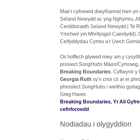
Mae'r cyfnewid diwylliannol hwn yn 
Seland Newydd ac yng Nghymru, A
Cerddoriaeth Seland Newydd | Te Re
Ymchwil ym Mhrifysgol Caerdydd),
Celfyddydau Cymru a'r Uwch Gomisi
Os hoffech glywed mwy am y cysyll
prosiect
SongHubs
Māori/Cymraeg, 
Breaking Boundaries
. Cyflwynir 
Georgia Ruth
sy'n cnoi cil ar ei ph
phrosiect
SongHubs
i weithio gydag
Greg Haver.
Breaking Boundaries, Yr Ail Gyfr
cefnforoedd
Nodiadau i olygyddion