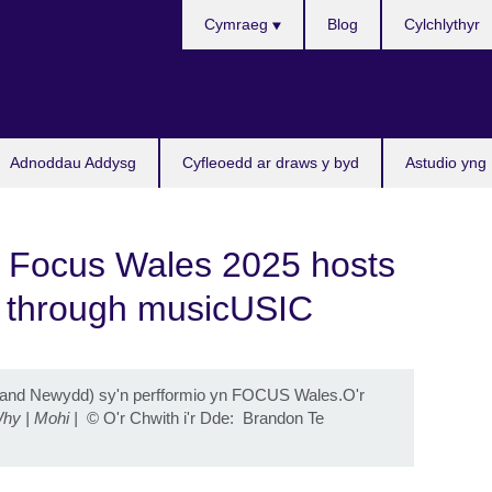
Choose
Cymraeg
Blog
Cylchlythyr
your
language
Adnoddau Addysg
Cyfleoedd ar draws y byd
Astudio yng
 Focus Wales 2025 hosts
e through musicUSIC
eland Newydd) sy'n perfformio yn FOCUS Wales.
O'r
hy | Mohi |
©
O'r Chwith i'r Dde: Brandon Te