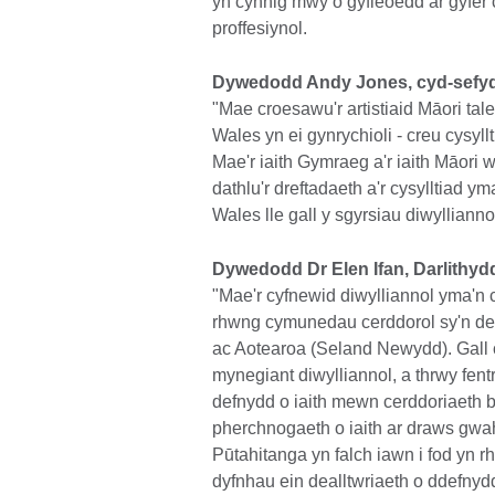
yn cynnig mwy o gyfleoedd ar gyfer 
proffesiynol.
Dywedodd Andy Jones, cyd-sefyd
"Mae croesawu'r artistiaid Māori ta
Wales yn ei gynrychioli - creu cysyll
Mae'r iaith Gymraeg a'r iaith Māori 
dathlu'r dreftadaeth a'r cysylltiad 
Wales lle gall y sgyrsiau diwylliann
Dywedodd Dr Elen Ifan, Darlithy
"Mae'r cyfnewid diwylliannol yma'n cy
rhwng cymunedau cerddorol sy'n defn
ac Aotearoa (Seland Newydd). Gall c
mynegiant diwylliannol, a thrwy fent
defnydd o iaith mewn cerddoriaeth 
pherchnogaeth o iaith ar draws gwa
Pūtahitanga yn falch iawn i fod yn r
dyfnhau ein dealltwriaeth o ddefnydd