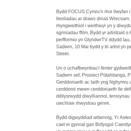
Bydd FOCUS Cymru'n rhoi llwyfan i 
lleoliadau ar draws dinas Wrecsam. 
rhyngweithiol i weithwyr yn y diwyd
sgriniadau ffilm. Bydd yr artistiaid
perfformio yn GlyndwrTV ddydd Iau,
Sadwrn, 10 Mai bydd y tri artist yn
Street.
Un o uchafbwyntiau'r fenter gydweit
Sadwrn sef, Prosiect Pūtahitanga, P
Gerddoriaeth ac Iaith yng Nghymru 
cerddorol mewn cerddoriaeth lle de
ddilysrwydd diwylliannol, tensiynau 
uwchlaw rhwystrau genre.
Bydd digwyddiad arbennig, Yr Aot
cael ei gynnal gan Brifysgol Caerd