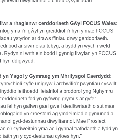
cyfnewid diwylliannol a chreu cysylltiadau
lwr a rhaglenwr cerddoriaeth Gŵyl FOCUS Wales:
lentog yma i'n gŵyl yn greiddiol i'r hyn y mae FOCUS
tiadau ystyrlon ar draws ffiniau drwy gerddoriaeth.
wedi bod ar siwrneiau tebyg, a bydd yn wych i weld
yma. Rydyn ni wrth ein bodd i gynnig llwyfan yn FOCUS
ol hyn ddigwydd."
dd yn Ysgol y Gymraeg ym Mhrifysgol Caerdydd:
nrychioli cyfle unigryw i archwilio'r pwyntiau cyswllt
yddio ieithoedd lleiafrifol a brodorol yng Nghymru
erddoriaeth fod yn gyfrwng grymus ar gyfer
rau fel hyn gallwn gael gwell dealltwriaeth o sut mae
boblogaidd yn croestorri ag ymdeimlad o gymuned a
hanol gyd-destunnau diwylliannol. Mae Prosiect
han o'r cydweithio yma ac i gynnal trafodaeth a fydd yn
 iaith yn y cyd-destunau cyfoes hyn."