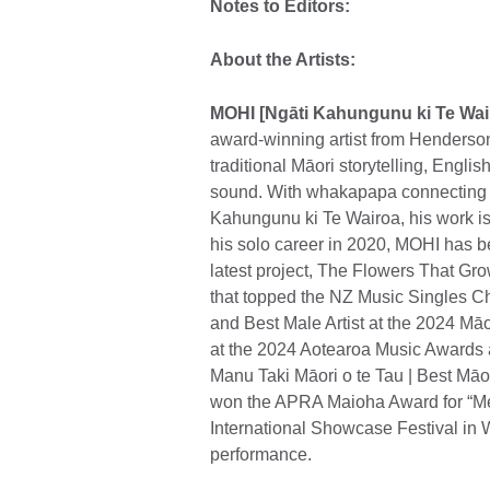
Notes to Editors:
About the Artists:
MOHI [Ngāti Kahungunu ki Te Wair
award-winning artist from Henderso
traditional Māori storytelling, Englis
sound. With whakapapa connecting 
Kahungunu ki Te Wairoa, his work is
his solo career in 2020, MOHI has b
latest project, The Flowers That G
that topped the NZ Music Singles 
and Best Male Artist at the 2024 Mā
at the 2024 Aotearoa Music Awards
Manu Taki Māori o te Tau | Best Māo
won the APRA Maioha Award for “M
International Showcase Festival in 
performance.