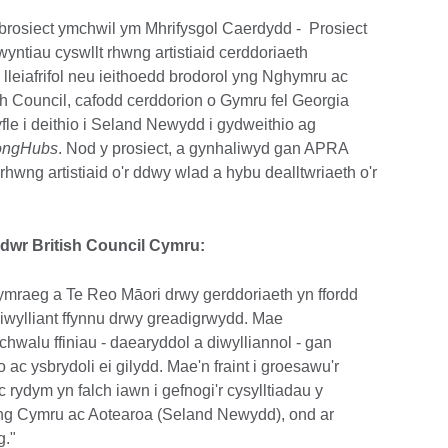
 brosiect ymchwil ym Mhrifysgol Caerdydd - Prosiect
yntiau cyswllt rhwng artistiaid cerddoriaeth
lleiafrifol neu ieithoedd brodorol yng Nghymru ac
h Council, cafodd cerddorion o Gymru fel Georgia
fle i deithio i Seland Newydd i gydweithio ag
ongHubs
. Nod y prosiect, a gynhaliwyd gan APRA
wng artistiaid o'r ddwy wlad a hybu dealltwriaeth o'r
wr British Council Cymru:
 Gymraeg a Te Reo Māori drwy gerddoriaeth yn ffordd
 diwylliant ffynnu drwy greadigrwydd. Mae
walu ffiniau - daearyddol a diwylliannol - gan
io ac ysbrydoli ei gilydd. Mae'n fraint i groesawu'r
rydym yn falch iawn i gefnogi'r cysylltiadau y
wng Cymru ac Aotearoa (Seland Newydd), ond ar
g."