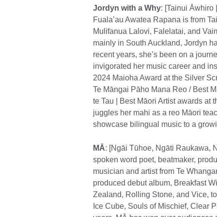
Jordyn with a Why
: [Tainui Āwhiro
Fuala’au Awatea Rapana is from Tai
Mulifanua Lalovi, Falelatai, and V
mainly in South Auckland, Jordyn has
recent years, she’s been on a journe
invigorated her music career and ins
2024 Maioha Award at the Silver Scr
Te Māngai Pāho Mana Reo / Best M
te Tau | Best Māori Artist awards a
juggles her mahi as a reo Māori teac
showcase bilingual music to a grow
MĀ
: [Ngāi Tūhoe, Ngāti Raukawa, 
spoken word poet, beatmaker, produ
musician and artist from Te Whangan
produced debut album, Breakfast W
Zealand, Rolling Stone, and Vice, t
Ice Cube, Souls of Mischief, Clear 