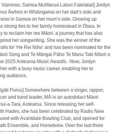
 | Vaimoso, Samoa Mulifanua Lalovi FalelataiI] Jordyn
nui Āwhiro in Whāingaroa on her dad’s side and
aimoso in Samoa on her mum’s side. Growing up
 strong ties to her family homestead in Ōtara. In
y to reclaim her reo Māori, a journey that has also
pired her songwriting. She was the winner of the
olls for 'He Rei Niho' and has been nominated for the
āori Song and Te Māngai Pāho Te Manu Taki Māori o
t the 2025 Aotearoa Music Awards. Now, Jordyn
her with a busy music career, enabling her to
ing audience.
Ngāti Porou] Somewhere between a singer, rapper,
cer and band leader, MĀ is an autodidact Māori
ui-a-Tara, Aotearoa. Since releasing her self-
ith Hades, she has been celebrated by Radio New
oured with Avantdale Bowling Club, and opened for
Path Ensemble, and Homebrew. Over the last three