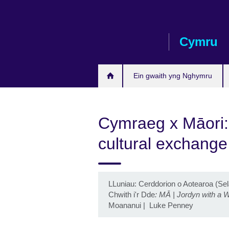
Skip
to
main
Cymru
content
Ein gwaith yng Nghymru
Cymraeg x Māori:
cultural exchang
LLuniau: Cerddorion o Aotearoa (S
Chwith i'r Dde
:
MĀ | Jordyn with a W
Moananui | Luke Penney