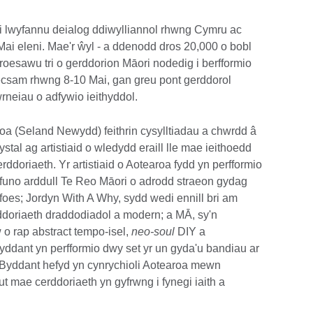
 lwyfannu deialog ddiwylliannol rhwng Cymru ac
i eleni. Mae'r ŵyl - a ddenodd dros 20,000 o bobl
croesawu tri o gerddorion Māori nodedig i berfformio
sam rhwng 8-10 Mai, gan greu pont gerddorol
neiau o adfywio ieithyddol.
roa (Seland Newydd) feithrin cysylltiadau a chwrdd â
tal ag artistiaid o wledydd eraill lle mae ieithoedd
rddoriaeth. Yr artistiaid o Aotearoa fydd yn perfformio
uno arddull Te Reo Māori o adrodd straeon gydag
foes; Jordyn With A Why, sydd wedi ennill bri am
ddoriaeth draddodiadol a modern; a MĀ, sy'n
 o rap abstract tempo-isel,
neo-soul
DIY a
ddant yn perfformio dwy set yr un gyda'u bandiau ar
 Byddant hefyd yn cynrychioli Aotearoa mewn
ut mae cerddoriaeth yn gyfrwng i fynegi iaith a