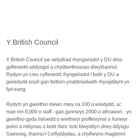
Y British Council
Y British Council yw sefydliad rhyngwladol y DU dros
gyfleoedd addysgol a chydberthnasau diwylliannol.
Rydym yn creu cyfleoedd rhyngwladol i bobl y DU a
gwledydd eraill gan feithrin ymddiriedaeth rhyngddynt yn
fyd-eang.
Rydym yn gweithio mewn mwy na 100 o wledydd, ac
mae ein 8,000 o staff - gan gynnwys 2000 o athrawon - yn
gweithio gyda miloedd o weithwyr proffesiynol a llunwyr
polisi a miliynau o bobl ifanc bob blwyddyn drwy ddysgu
Saesneg, rhannu'r Celfyddydau, a chyflwyno rhaglenni