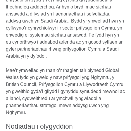
thechnoleg ardderchog. Ar hyn o bryd, mae sicrhau
ansawdd a dilysiad yn flaenoriaethau i sefydliadau
addysg uwch yn Saudi Arabia. Bydd yr ymweliad hwn yn
cyflwyno’r cynrychiolwyr i’r sector prifysgolion Cymru, yn
enwedig ei systemau sicrhau ansawdd. Fe fydd hyn yn
eu cynorthwyo i adnabod arfer da ac yn gosod sylfaen ar
gyfer partneriaethau rhwng prifysgolion Cymru a Saudi
Arabia yn y dyfodol.
Mae’r ymweliad yn rhan o’r rhaglen tair blynedd Global
Wales fydd yn gweld y naw prifysgol yng Nghymru, y
British Council, Prifysgolion Cymru a Llywodraeth Cymru
yn gweithio gyda’i gilydd i gynyddu symudedd mewnol ac
allanol, cydweithredu ar ymchwil ryngwladol a
phartneriaethau strategol mewn addysg uwch yng
Nghymru.
Nodiadau i olygyddion