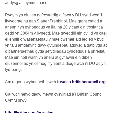
addysg a chymdeithasol.
Rydym yn elusen gofrestredig o fewn y DU sydd wedi'i
llywodraethu gan Siarter Frenhinol. Mae grant craidd a
ariennir yn gyhoeddus yn llai na 20 y cant o'n trosiant a
oedd yn £864m y llynedd. Mae gweddill ein cyllid yn cael
ei ennill o wasanaethau y mae cwsmeriaid ledled y byd
yn talu amdanynt, drwy gytundebau addysg a datblygu ac
o bartneriaethau gyda sefydliadau cyhoeddus a phreifat.
Mae ein holl waith yn anelu at gyflawni ein diben
elusennol ac yn cefnogi ffyniant a diogelwch i'r DU ac yn
fyd-eang.
Am ragor o wybodaeth ewch i:
wales.britishcouncil.org
Gallwch hefyd gadw mewn cysylltiad â'r British Council
Cymru drwy
http://twitter.com/bcwales