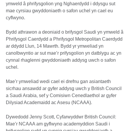
ymweld â phrifysgolion yng Nghaerdydd i ddysgu sut
mae cyrsiau gwyddoniaeth o safon uchel yn cael eu
cyflwyno.
Bydd athrawon a deoniaid o brifysgol Saudi yn ymweld â
Phrifysgol Caerdydd a Phrifysgol Metropolitan Caerdydd
ar ddydd Llun, 14 Mawrth. Bydd yr ymweliad yn
canolbwyntio ar sut mae’r prifysgolion yn datblygu ac yn
cynnal rhaglenni gwyddoniaeth addysg uwch o safon
uchel.
Mae’r ymweliad wedi cael ei drefnu gan asiantaeth
sicrhau ansawdd ar gyfer addysg uwch y British Council
a Saudi Arabia, sef y Comisiwn Cenedlaethol ar gyfer
Dilysiad Academaidd ac Asesu (NCAAA).
Dywedodd Jenny Scott, Cyfarwyddwr British Council:
Mae’r NCAAA am gyflwyno academyddion Saudi i
brifysgolion sydd yn cynnig cyrsiau gwyddoniaeth a