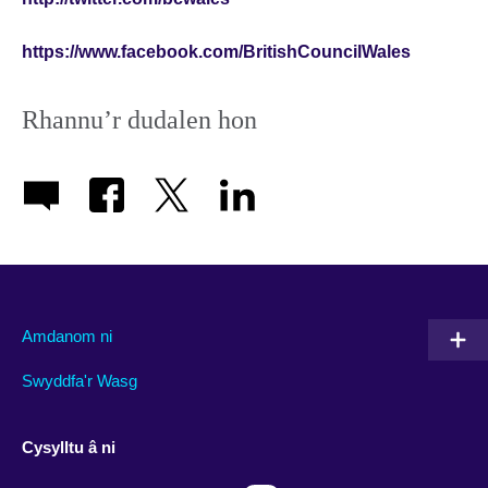
https://www.facebook.com/BritishCouncilWales
Rhannu’r dudalen hon
Amdanom ni
Swyddfa'r Wasg
Cysylltu â ni