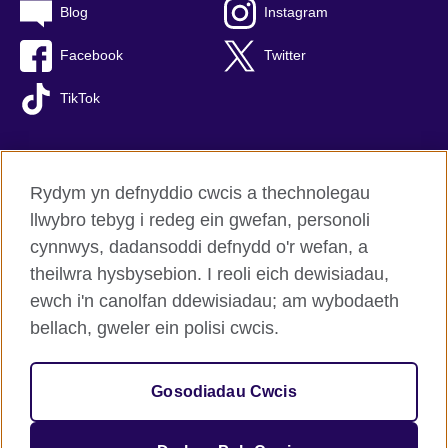
Blog
Instagram
Facebook
Twitter
TikTok
Rydym yn defnyddio cwcis a thechnolegau
British Council Byd-eang
llwybro tebyg i redeg ein gwefan, personoli
Preifatrwydd a thelerau defnyddio
cynnwys, dadansoddi defnydd o'r wefan, a
Hygyrchedd
theilwra hysbysebion. I reoli eich dewisiadau,
Cwcis
ewch i'n canolfan ddewisiadau; am wybodaeth
Map o’r safle
bellach, gweler ein polisi cwcis.
© 2026 British Council
Gosodiadau Cwcis
Sefydliad rhyngwladol y Deyrnas Unedig am gysylltiadau
diwylliannol a chyfleoedd addysgiadol.
Elusen gofrestredig: 209131 (Lloegr a Chymru) SC037733 (Yr