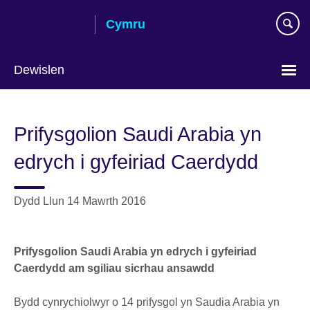
Skip
Cymru
to
main
content
Dewislen
Choose
your
Prifysgolion Saudi Arabia yn
language
edrych i gyfeiriad Caerdydd
Dydd Llun 14 Mawrth 2016
Prifysgolion Saudi Arabia yn edrych i gyfeiriad
Caerdydd am sgiliau sicrhau ansawdd
Bydd cynrychiolwyr o 14 prifysgol yn Saudia Arabia yn