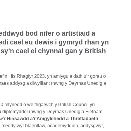
ddwyd bod nifer o artistiaid a
di cael eu dewis i gymryd rhan yn
sy’n cael ei chynnal gan y British
fin i fis Rhagfyr 2023, yn amlygu a dathlu’r gorau o
maes addysg a diwylliant rhwng y Deyrnas Unedig a
0 mlynedd o weithgarwch y British Council yn
au diplomyddol rhwng y Deyrnas Unedig a Fietnam.
w’r
Hinsawdd a’r Amgylchedd a Threftadaeth
â meddylwyr blaenllaw, academyddion, addysgwyr,