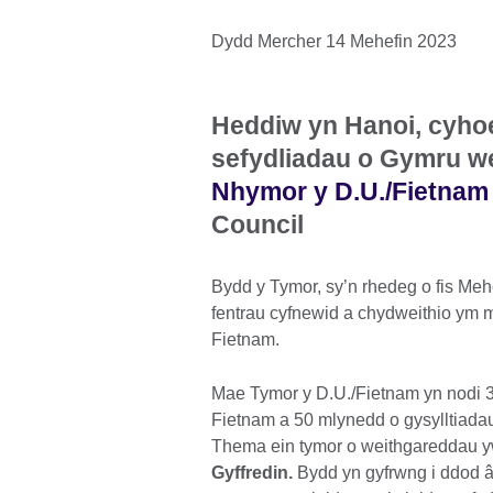
Dydd Mercher 14 Mehefin 2023
Heddiw yn Hanoi, cyhoe
sefydliadau o Gymru we
Nhymor y D.U./Fietnam
Council
Bydd y Tymor, sy’n rhedeg o fis Mehe
fentrau cyfnewid a chydweithio ym 
Fietnam.
Mae Tymor y D.U./Fietnam yn nodi 3
Fietnam a 50 mlynedd o gysylltiad
Thema ein tymor o weithgareddau y
Gyffredin.
Bydd yn gyfrwng i ddod 