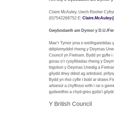
Claire McAuley, Uwch Reolwr Cyfry
(0)7542268752 E:
Claire.McAuley@
Gwybodaeth am Dymor y D.U./Fi
Mae’r Tymor yma o weithgareddau y
ddiplomyddol rhwng y Deyrnas Unedi
Council yn Fietnam. Bydd yn gyfle i
gorau o’r cysylltiadau rhwng y Deyr
trigolion y Deyrnas Unedig a Fietn
gilydd drwy ddod ag artistiaid, prify
Bydd yn rhoi cyfle i bobl ar draws F
arloesol a chyffrous wrth i rai o gwm
gydweithio a chyd-greu gyda’i gilydd
Y British Council