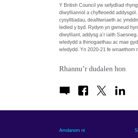
Y British Council yw sefydliad rhyn
diwylliannol a chyfleoedd addysgol.
cysylltiadau, dealltwriaeth ac ymd
ledled y byd. Rydym yn gwneud hyn
diwylliant, addysg a’r iaith Saesn
wledydd a thiriogaethau ac mae gyd
wledydd. Yn 2020-21 fe wnaethom ni
Rhannu’r dudalen hon
Amdanom ni
S