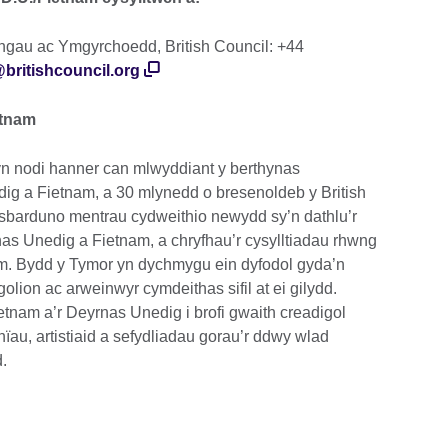
ngau ac Ymgyrchoedd, British Council: +44
britishcouncil.org
etnam
n nodi hanner can mlwyddiant y berthynas
g a Fietnam, a 30 mlynedd o bresenoldeb y British
 sbarduno mentrau cydweithio newydd sy’n dathlu’r
nas Unedig a Fietnam, a chryfhau’r cysylltiadau rhwng
am. Bydd y Tymor yn dychmygu ein dyfodol gyda’n
sgolion ac arweinwyr cymdeithas sifil at ei gilydd.
ietnam a’r Deyrnas Unedig i brofi gwaith creadigol
nïau, artistiaid a sefydliadau gorau’r ddwy wlad
.