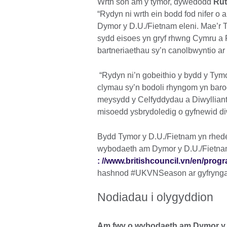
Wrth sôn am y tymor, dywedodd
Rut
“Rydyn ni wrth ein bodd fod nifer o 
Dymor y D.U./Fietnam eleni. Mae’r T
sydd eisoes yn gryf rhwng Cymru a F
bartneriaethau sy’n canolbwyntio ar 
“Rydyn ni’n gobeithio y bydd y Tymor
clymau sy’n bodoli rhyngom yn baro
meysydd y Celfyddydau a Diwylliant
misoedd ysbrydoledig o gyfnewid di
Bydd Tymor y D.U./Fietnam yn rhedeg
wybodaeth am Dymor y D.U./Fietna
: //www.britishcouncil.vn/en/pr
hashnod #UKVNSeason ar gyfrynga
Nodiadau i olygyddion
Am fwy o wybodaeth am Dymor y D