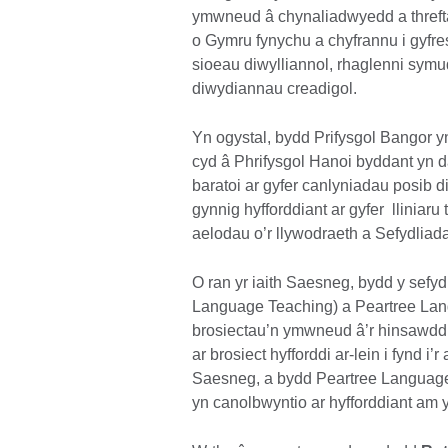
ymwneud â chynaliadwyedd a threfta
o Gymru fynychu a chyfrannu i gyfre
sioeau diwylliannol, rhaglenni sym
diwydiannau creadigol.
Yn ogystal, bydd Prifysgol Bangor y
cyd â Phrifysgol Hanoi byddant yn da
baratoi ar gyfer canlyniadau posib 
gynnig hyfforddiant ar gyfer lliniar
aelodau o’r llywodraeth a Sefydliad
O ran yr iaith Saesneg, bydd y sefy
Language Teaching) a Peartree Lang
brosiectau’n ymwneud â’r hinsawdd
ar brosiect hyfforddi ar-lein i fynd i
Saesneg, a bydd Peartree Language
yn canolbwyntio ar hyfforddiant am