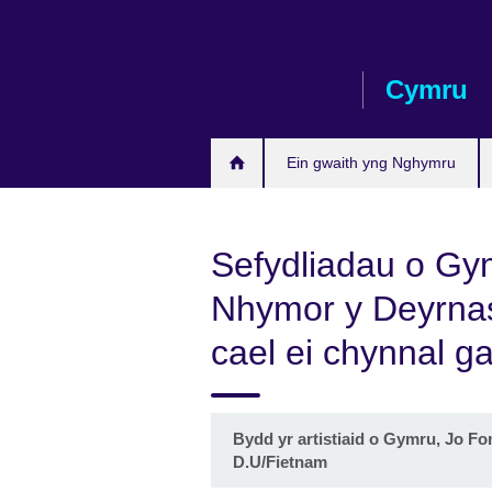
Skip
to
main
Cymru
content
Ein gwaith yng Nghymru
Sefydliadau o Gy
Nhymor y Deyrnas
cael ei chynnal ga
Bydd yr artistiaid o Gymru, Jo 
D.U/Fietnam