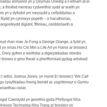
ydliadau amrywiol yn y Deyrnas Unedig a Fietnam at ei
, a thrafod mentrau cydweithio sydd ar waith yn
hio yn y dyfodol ym meysydd y celfyddydau a
g. Bydd yn cynnwys popeth – o hacathonau,
ngosfeydd digidol, ffilmiau, cerddoriaeth a
ymryd rhan mae Jo Fong a George Orange, a fydd yn
yn ninas Ho Chi Min a Life Art yn Hanoi ar brosiect
’.
Drwy gyfres o weithdai a digwyddiadau stiwdio
 broses o greu theatr a pherfformiad gydag artistiaid
’r artist, Joshua Jones, yn mynd â’i brosiect
‘We Call
ygu cysylltiadau rhwng beirdd ac ysgrifenwyr o Gymru
niaethau cwiar.
ysgol Caerdydd yn gweithio gyda Phrifysgol Nha
mhwyso Technoleg Nha Trang ar brosiect yn