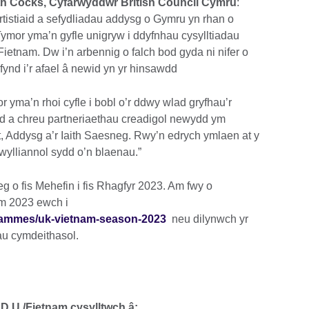
h Cocks, Cyfarwyddwr British Council Cymru
:
artistiaid a sefydliadau addysg o Gymru yn rhan o
ymor yma’n gyfle unigryw i ddyfnhau cysylltiadau
ietnam. Dw i’n arbennig o falch bod gyda ni nifer o
fynd i’r afael â newid yn yr hinsawdd
 yma’n rhoi cyfle i bobl o’r ddwy wlad gryfhau’r
d a chreu partneriaethau creadigol newydd ym
, Addysg a’r Iaith Saesneg. Rwy’n edrych ymlaen at y
wylliannol sydd o’n blaenau.”
 o fis Mehefin i fis Rhagfyr 2023. Am fwy o
m 2023 ewch i
ogrammes/uk-vietnam-season-2023
neu dilynwch yr
u cymdeithasol.
.U./Fietnam cysylltwch â: