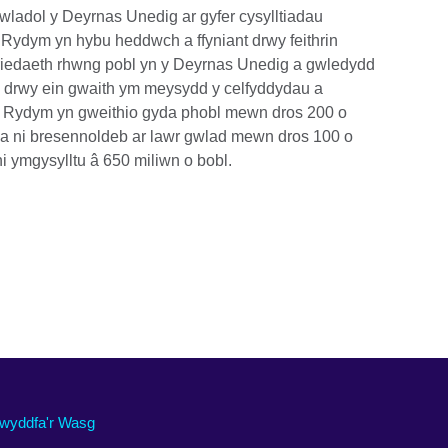
gwladol y Deyrnas Unedig ar gyfer cysylltiadau
 Rydym yn hybu heddwch a ffyniant drwy feithrin
diriedaeth rhwng pobl yn y Deyrnas Unedig a gwledydd
 drwy ein gwaith ym meysydd y celfyddydau a
eg. Rydym yn gweithio gyda phobl mewn dros 200 o
a ni bresennoldeb ar lawr gwlad mewn dros 100 o
 ymgysylltu â 650 miliwn o bobl.
wyddfa'r Wasg