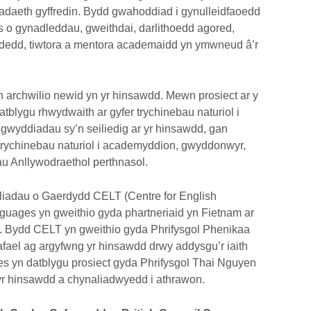
daeth gyffredin. Bydd gwahoddiad i gynulleidfaoedd
s o gynadleddau, gweithdai, darlithoedd agored,
udedd, tiwtora a mentora academaidd yn ymwneud â’r
n archwilio newid yn yr hinsawdd. Mewn prosiect ar y
tblygu rhwydwaith ar gyfer trychinebau naturiol i
digwyddiadau sy’n seiliedig ar yr hinsawdd, gan
u trychinebau naturiol i academyddion, gwyddonwyr,
au Anllywodraethol perthnasol.
dliadau o Gaerdydd CELT (Centre for English
uages yn gweithio gyda phartneriaid yn Fietnam ar
. Bydd CELT yn gweithio gyda Phrifysgol Phenikaa
’r afael ag argyfwng yr hinsawdd drwy addysgu’r iaith
s yn datblygu prosiect gyda Phrifysgol Thai Nguyen
 yr hinsawdd a chynaliadwyedd i athrawon.