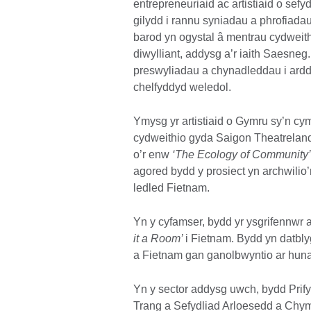
entrepreneuriaid ac artistiaid o sef
gilydd i rannu syniadau a phrofiadau
barod yn ogystal â mentrau cydweit
diwylliant, addysg a’r iaith Saesne
preswyliadau a chynadleddau i ardda
chelfyddyd weledol.
Ymysg yr artistiaid o Gymru sy’n c
cydweithio gyda Saigon Theatreland 
o’r enw
‘The Ecology of Community
agored bydd y prosiect yn archwilio’r
ledled Fietnam.
Yn y cyfamser, bydd yr ysgrifennwr a
it a Room’
i Fietnam. Bydd yn datbl
a Fietnam gan ganolbwyntio ar huna
Yn y sector addysg uwch, bydd Prif
Trang a Sefydliad Arloesedd a Chy