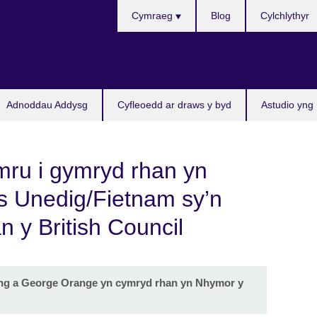
Choose
Cymraeg
Blog
Cylchlythyr
your
language
Adnoddau Addysg
Cyfleoedd ar draws y byd
Astudio yng
mru i gymryd rhan yn
 Unedig/Fietnam sy’n
n y British Council
Fong a George Orange yn cymryd rhan yn Nhymor y