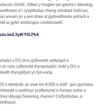
ndación SGAE. Diben y rhaglen yw gwella’r ddeialog,
weithredu a’r cysylltiadau rhwng artistiaid Galician,
gan arwain yn y pen draw at gydweithredu pellach a
ydd ar gyfer arddangos cerddoriaeth.
youtu.be/L5yIKY0LPkA
gwladol y DU dros gyfleoedd addysgol a
 yn creu cyfleoedd rhyngwladol i bobl y DU a
iedaeth rhyngddynt yn fyd-eang.
 o wledydd, ac mae ein 8,000 o staff - gan gynnwys
iloedd o weithwyr proffesiynol a llunwyr polisi a
 drwy ddysgu Saesneg, rhannu'r Celfyddydau, a
eithasol.