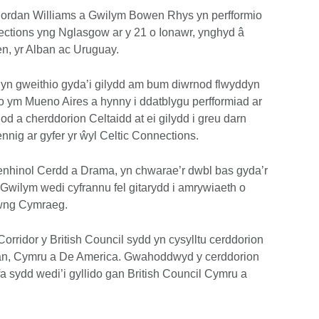
Jordan Williams a Gwilym Bowen Rhys yn perfformio
ections yng Nglasgow ar y 21 o Ionawr, ynghyd â
en, yr Alban ac Uruguay.
 yn gweithio gyda’i gilydd am bum diwrnod flwyddyn
o ym Mueno Aires a hynny i ddatblygu perfformiad ar
 a cherddorion Celtaidd at ei gilydd i greu darn
nig ar gyfer yr ŵyl Celtic Connections.
renhinol Cerdd a Drama, yn chwarae’r dwbl bas gyda’r
Gwilym wedi cyfrannu fel gitarydd i amrywiaeth o
rwng Cymraeg.
orridor y British Council sydd yn cysylltu cerddorion
lban, Cymru a De America. Gwahoddwyd y cerddorion
a sydd wedi’i gyllido gan British Council Cymru a