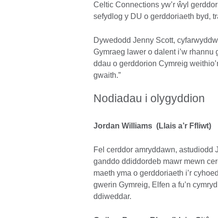
Celtic Connections yw’r ŵyl gerddo
sefydlog y DU o gerddoriaeth byd, t
Dywedodd Jenny Scott, cyfarwyddwr 
Gymraeg lawer o dalent i’w rhannu gy
ddau o gerddorion Cymreig weithio’
gwaith.”
Nodiadau i olygyddion
Jordan Williams (Llais a’r Ffliwt)
Fel cerddor amryddawn, astudiodd 
ganddo ddiddordeb mawr mewn cerdd
maeth yma o gerddoriaeth i’r cyhoe
gwerin Gymreig, Elfen a fu’n cymryd 
ddiweddar.