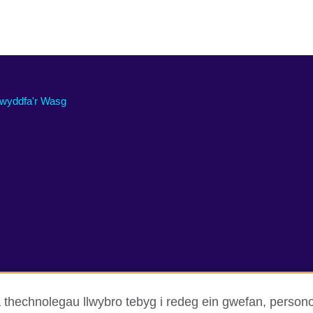
wyddfa'r Wasg
thechnolegau llwybro tebyg i redeg ein gwefan, person