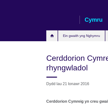
Skip
to
main
Cymru
content
Ein gwaith yng Nghymru
Cerddorion Cymre
rhyngwladol
Dydd Iau 21 Ionawr 2016
Cerddorion Cymreig yn creu gwait