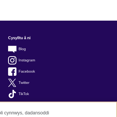
Cysylltu â ni
Blog
Instagram
Facebook
Twitter
TikTok
oli cynnwys, dadansoddi