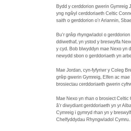
Bydd y cerddorion gwerin Gymreig 
yng ngŵyl cerddoriaeth Celtic Conn
saith o gerddorion o’r Ariannin, Sba
Bu’r grŵp rhyngwladol o gerddorion
ddiwethaf, yn ystod y breswylfa Nex
y cyd. Bob blwyddyn mae Nexo yn dod
newydd sbon o gerddoriaeth yn arben
Mae Jordan, cyn-fyfyriwr y Coleg B
grŵp gwerin Gymreig, Elfen ac mae 
brosiectau cerddoriaeth gwerin cyf
Mae Nexo yn rhan o brosiect Celtic C
â’r diwydiant gerddoriaeth yn yr A
Cymreig i gymryd rhan yn y breswylf
Chelfyddydau Rhyngwladol Cymru.