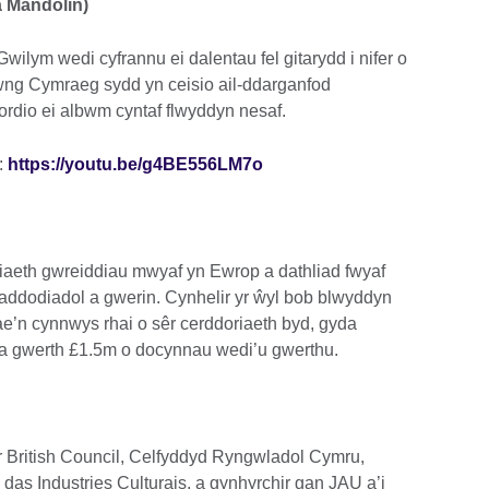
a Mandolin)
ilym wedi cyfrannu ei dalentau fel gitarydd i nifer o
rwng Cymraeg sydd yn ceisio ail-ddarganfod
ordio ei albwm cyntaf flwyddyn nesaf.
:
https://youtu.be/g4BE556LM7o
riaeth gwreiddiau mwyaf yn Ewrop a dathliad fwyaf
raddodiadol a gwerin. Cynhelir yr ŵyl bob blwyddyn
’n cynnwys rhai o sêr cerddoriaeth byd, gyda
 a gwerth £1.5m o docynnau wedi’u gwerthu.
r British Council, Celfyddyd Ryngwladol Cymru,
das Industries Culturais, a gynhyrchir gan JAU a’i