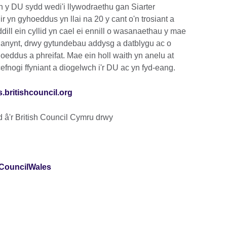
 y DU sydd wedi'i llywodraethu gan Siarter
r yn gyhoeddus yn llai na 20 y cant o'n trosiant a
ll ein cyllid yn cael ei ennill o wasanaethau y mae
danynt, drwy gytundebau addysg a datblygu ac o
oeddus a phreifat. Mae ein holl waith yn anelu at
efnogi ffyniant a diogelwch i'r DU ac yn fyd-eang.
.britishcouncil.org
 â'r British Council Cymru drwy
hCouncilWales