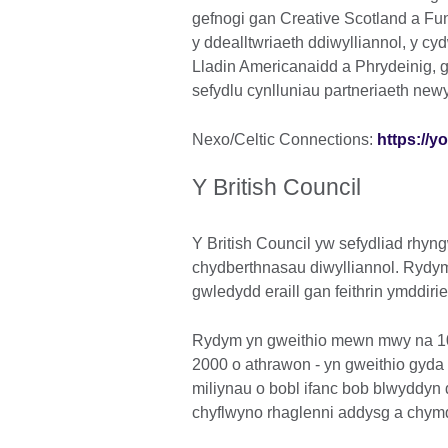
gefnogi gan Creative Scotland a Fu
y ddealltwriaeth ddiwylliannol, y cyd
Lladin Americanaidd a Phrydeinig, 
sefydlu cynlluniau partneriaeth new
Nexo/Celtic Connections:
https://
Y British Council
Y British Council yw sefydliad rhyn
chydberthnasau diwylliannol. Rydym
gwledydd eraill gan feithrin ymddir
Rydym yn gweithio mewn mwy na 100
2000 o athrawon - yn gweithio gyda m
miliynau o bobl ifanc bob blwyddyn
chyflwyno rhaglenni addysg a chymd