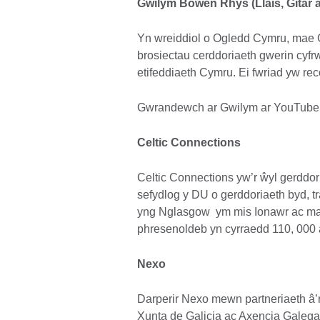
Gwilym Bowen Rhys (Llais, Gitâr 
Yn wreiddiol o Ogledd Cymru, mae Gw
brosiectau cerddoriaeth gwerin cyf
etifeddiaeth Cymru. Ei fwriad yw rec
Gwrandewch ar Gwilym ar YouTube
Celtic Connections
Celtic Connections yw’r ŵyl gerddo
sefydlog y DU o gerddoriaeth byd, t
yng Nglasgow ym mis Ionawr ac mae
phresenoldeb yn cyrraedd 110, 000
Nexo
Darperir Nexo mewn partneriaeth â’
Xunta de Galicia ac Axencia Galega 