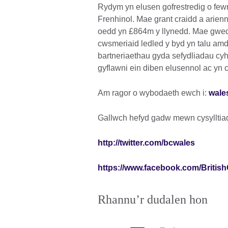
Rydym yn elusen gofrestredig o fewn
Frenhinol. Mae grant craidd a arienni
oedd yn £864m y llynedd. Mae gweddi
cwsmeriaid ledled y byd yn talu am
bartneriaethau gyda sefydliadau cyh
gyflawni ein diben elusennol ac yn c
Am ragor o wybodaeth ewch i:
wales
Gallwch hefyd gadw mewn cysylltiad
http://twitter.com/bcwales
https://www.facebook.com/Britis
Rhannu’r dudalen hon