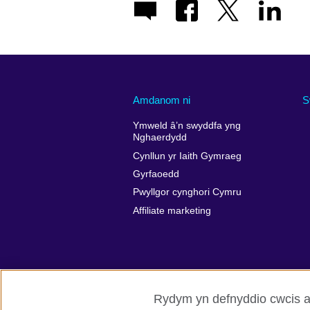
Amdanom ni
S
Ymweld â’n swyddfa yng
Nghaerdydd
Cynllun yr Iaith Gymraeg
Gyrfaoedd
Pwyllgor cynghori Cymru
Affiliate marketing
Rydym yn defnyddio cwcis a 