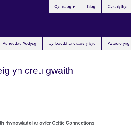
Choose
Cymraeg
Blog
Cylchlythyr
your
language
Adnoddau Addysg
Cyfleoedd ar draws y byd
Astudio yng
ig yn creu gwaith
h rhyngwladol ar gyfer Celtic Connections