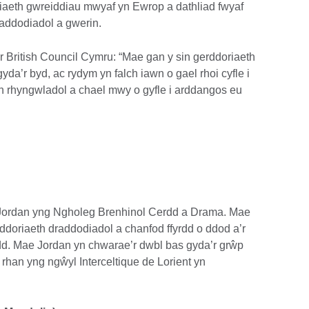
riaeth gwreiddiau mwyaf yn Ewrop a dathliad fwyaf
raddodiadol a gwerin.
British Council Cymru: “Mae gan y sin gerddoriaeth
da’r byd, ac rydym yn falch iawn o gael rhoi cyfle i
n rhyngwladol a chael mwy o gyfle i arddangos eu
Jordan yng Ngholeg Brenhinol Cerdd a Drama. Mae
oriaeth draddodiadol a chanfod ffyrdd o ddod a’r
dd. Mae Jordan yn chwarae’r dwbl bas gyda’r grŵp
rhan yng ngŵyl Interceltique de Lorient yn