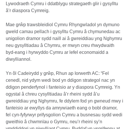
Lywodraeth Cymru i ddatblygu strategaeth glir i gysylltu
â’r diaspora Cymreig.
Mae grŵp trawsbleidiol Cymru Rhyngwladol yn dymuno
gweld camau pellach i gysylltu Cymru â chymunedau ac
unigolion dramor sydd naill ai â gwreiddiau yng Nghymru
neu gysylltiadau â Chymru, er mwyn creu rhwydwaith
byd-eang i hyrwyddo Cymru ar lefel economaidd a
diwylliannol.
Yn ôl Cadeirydd y grŵp, Rhun ap Iorwerth AC: “Fel
cenedl, nid ydym wedi bod yn ddigon strategol nac yn
ddigon penderfynol i fanteisio ar y diaspora Cymreig. Yn
ogystal â chreu cysylltiadau â’r rheini sydd â’u
gwreiddiau yng Nghymru, fe ddylem fod yn gwneud mwy i
fanteisio ar ewyllys da amrywiaeth eang o bobl dramor,
fel cyn-fyfyrwyr prifysgolion Cymru a busnesau sydd wedi
gweithio â chwmnïau o Gymru, neu’r rheini sy’n
ymddiddori yn niwylliant Cymru. Byddaf yn ysgrifennu at