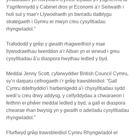
Ysgrifennydd y Cabinet dros yr Economi a’r Seilwaith i
holi sut y mae’r Llywodraeth yn bwriadu datblygu
strategaeth i Gymru er mwyn creu cysylltiadau
rhyngwladol.”
Trafododd y grŵp y gwaith rhagweithiol y mae
llywodraethau Iwerddon a’r Alban yn ei wneud i greu
cysylltiadau â’u diaspora hwythau ledled y byd.
Meddai Jenny Scott, cyfarwyddwr British Council Cymru,
sy’n darparu cefnogaeth i’r grŵp trawsbleidiol: “Gall
Cymru ddefnyddio’i harbenigedd a’i chysylltiadau sydd
wedi’u creu drwy addysg, y celfyddydau a chwaraeon i
feithrin ei phŵer meddal ledled y byd, a gall ei diaspora
chwarae rhan bwysig yn y gwaith o adeiladu cysylltiadau
rhyngwladol.”
Ffurfiwyd grŵp trawsbleidiol Cymru Rhyngwladol er