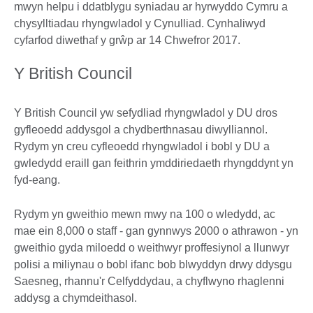
mwyn helpu i ddatblygu syniadau ar hyrwyddo Cymru a
chysylltiadau rhyngwladol y Cynulliad. Cynhaliwyd
cyfarfod diwethaf y grŵp ar 14 Chwefror 2017.
Y British Council
Y British Council yw sefydliad rhyngwladol y DU dros
gyfleoedd addysgol a chydberthnasau diwylliannol.
Rydym yn creu cyfleoedd rhyngwladol i bobl y DU a
gwledydd eraill gan feithrin ymddiriedaeth rhyngddynt yn
fyd-eang.
Rydym yn gweithio mewn mwy na 100 o wledydd, ac
mae ein 8,000 o staff - gan gynnwys 2000 o athrawon - yn
gweithio gyda miloedd o weithwyr proffesiynol a llunwyr
polisi a miliynau o bobl ifanc bob blwyddyn drwy ddysgu
Saesneg, rhannu'r Celfyddydau, a chyflwyno rhaglenni
addysg a chymdeithasol.