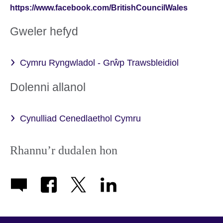
https://www.facebook.com/BritishCouncilWales
Gweler hefyd
Cymru Ryngwladol - Grŵp Trawsbleidiol
Dolenni allanol
Cynulliad Cenedlaethol Cymru
Rhannu’r dudalen hon