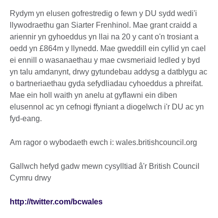
Rydym yn elusen gofrestredig o fewn y DU sydd wedi'i
llywodraethu gan Siarter Frenhinol. Mae grant craidd a
ariennir yn gyhoeddus yn llai na 20 y cant o'n trosiant a
oedd yn £864m y llynedd. Mae gweddill ein cyllid yn cael
ei ennill o wasanaethau y mae cwsmeriaid ledled y byd
yn talu amdanynt, drwy gytundebau addysg a datblygu ac
o bartneriaethau gyda sefydliadau cyhoeddus a phreifat.
Mae ein holl waith yn anelu at gyflawni ein diben
elusennol ac yn cefnogi ffyniant a diogelwch i'r DU ac yn
fyd-eang.
Am ragor o wybodaeth ewch i: wales.britishcouncil.org
Gallwch hefyd gadw mewn cysylltiad â'r British Council
Cymru drwy
http://twitter.com/bcwales