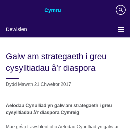
Skip
Cymru
to
main
content
Dewislen
Choose
your
Galw am strategaeth i greu
language
cysylltiadau â’r diaspora
Dydd Mawrth 21 Chwefror 2017
Aelodau Cynulliad yn galw am strategaeth i greu
cysylltiadau â’r diaspora Cymreig
Mae grŵp trawsbleidiol o Aelodau Cynulliad yn galw ar