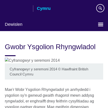
Skip
Cymru
to
main
content
Dewislen
Choose
your
Gwobr Ysgolion Rhyngwladol
language
Cyfranogwyr y seremoni 2014
©
Hawlfraint British
Council Cymru
Mae'r Wobr Ysgolion Rhyngwladol yn anrhydedd i
ysgolion sy'n gwneud gwaith rhagorol mewn addysg
ryngwladol, er enghraifft drwy feithrin cysylltiadau ag
ysgolion partner dramor. Mae meithrin dimensiwn