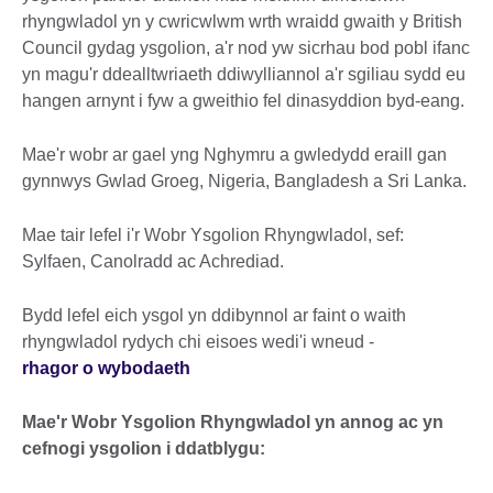
rhyngwladol yn y cwricwlwm wrth wraidd gwaith y British
Council gydag ysgolion, a'r nod yw sicrhau bod pobl ifanc
yn magu'r ddealltwriaeth ddiwylliannol a'r sgiliau sydd eu
hangen arnynt i fyw a gweithio fel dinasyddion byd-eang.
Mae'r wobr ar gael yng Nghymru a gwledydd eraill gan
gynnwys Gwlad Groeg, Nigeria, Bangladesh a Sri Lanka.
Mae tair lefel i'r Wobr Ysgolion Rhyngwladol, sef:
Sylfaen, Canolradd ac Achrediad.
Bydd lefel eich ysgol yn ddibynnol ar faint o waith
rhyngwladol rydych chi eisoes wedi'i wneud -
rhagor o wybodaeth
Mae'r Wobr Ysgolion Rhyngwladol yn annog ac yn
cefnogi ysgolion i ddatblygu: