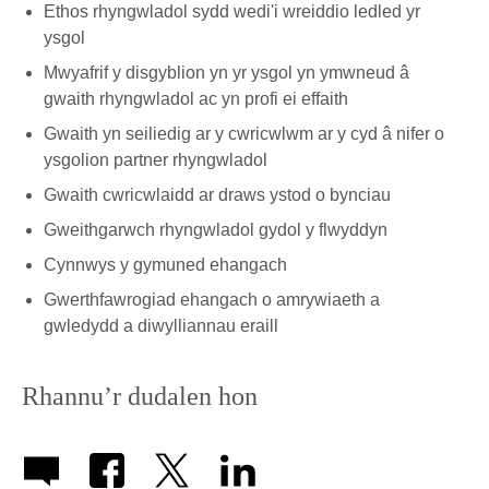
Ethos rhyngwladol sydd wedi'i wreiddio ledled yr
ysgol
Mwyafrif y disgyblion yn yr ysgol yn ymwneud â
gwaith rhyngwladol ac yn profi ei effaith
Gwaith yn seiliedig ar y cwricwlwm ar y cyd â nifer o
ysgolion partner rhyngwladol
Gwaith cwricwlaidd ar draws ystod o bynciau
Gweithgarwch rhyngwladol gydol y flwyddyn
Cynnwys y gymuned ehangach
Gwerthfawrogiad ehangach o amrywiaeth a
gwledydd a diwylliannau eraill
Rhannu’r dudalen hon