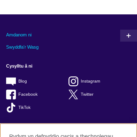
Amdanom ni
Swyddfa'r Wasg
Cysylltu â ni
Blog
Instagram
Facebook
Twitter
TikTok
Rydym yn defnyddio cwcis a thechnolegau