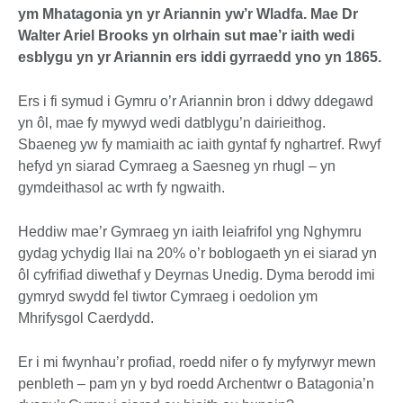
ym Mhatagonia yn yr Ariannin yw’r Wladfa. Mae Dr
Walter Ariel Brooks yn olrhain sut mae’r iaith wedi
esblygu yn yr Ariannin ers iddi gyrraedd yno yn 1865.
Ers i fi symud i Gymru o’r Ariannin bron i ddwy ddegawd
yn ôl, mae fy mywyd wedi datblygu’n dairieithog.
Sbaeneg yw fy mamiaith ac iaith gyntaf fy nghartref. Rwyf
hefyd yn siarad Cymraeg a Saesneg yn rhugl – yn
gymdeithasol ac wrth fy ngwaith.
Heddiw mae’r Gymraeg yn iaith leiafrifol yng Nghymru
gydag ychydig llai na 20% o’r boblogaeth yn ei siarad yn
ôl cyfrifiad diwethaf y Deyrnas Unedig. Dyma berodd imi
gymryd swydd fel tiwtor Cymraeg i oedolion ym
Mhrifysgol Caerdydd.
Er i mi fwynhau’r profiad, roedd nifer o fy myfyrwyr mewn
penbleth – pam yn y byd roedd Archentwr o Batagonia’n