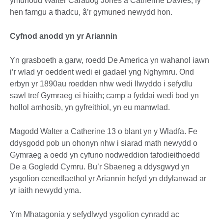
ymunodd Walter Caradog Jones a Catherine Davies, fy
hen famgu a thadcu, â’r gymuned newydd hon.
Cyfnod anodd yn yr Ariannin
Yn grasboeth a garw, roedd De America yn wahanol iawn
i’r wlad yr oeddent wedi ei gadael yng Nghymru. Ond
erbyn yr 1890au roedden nhw wedi llwyddo i sefydlu
sawl tref Gymraeg ei hiaith; camp a fyddai wedi bod yn
hollol amhosib, yn gyfreithiol, yn eu mamwlad.
Magodd Walter a Catherine 13 o blant yn y Wladfa. Fe
ddysgodd pob un ohonyn nhw i siarad math newydd o
Gymraeg a oedd yn cyfuno nodweddion tafodieithoedd
De a Gogledd Cymru. Bu’r Sbaeneg a ddysgwyd yn
ysgolion cenedlaethol yr Ariannin hefyd yn ddylanwad ar
yr iaith newydd yma.
Ym Mhatagonia y sefydlwyd ysgolion cynradd ac