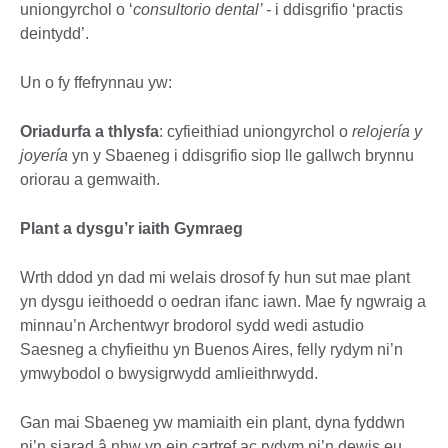
uniongyrchol o ‘
consultorio dental’ -
i ddisgrifio ‘practis
deintydd’.
Un o fy ffefrynnau yw:
Oriadurfa a thlysfa
: cyfieithiad uniongyrchol o
relojería y
joyería
yn y Sbaeneg i ddisgrifio siop lle gallwch brynnu
oriorau a gemwaith.
Plant a dysgu’r iaith Gymraeg
Wrth ddod yn dad mi welais drosof fy hun sut mae plant
yn dysgu ieithoedd o oedran ifanc iawn. Mae fy ngwraig a
minnau’n Archentwyr brodorol sydd wedi astudio
Saesneg a chyfieithu yn Buenos Aires, felly rydym ni’n
ymwybodol o bwysigrwydd amlieithrwydd.
Gan mai Sbaeneg yw mamiaith ein plant, dyna fyddwn
ni’n siarad â nhw yn ein cartref ac rydym ni’n dewis eu