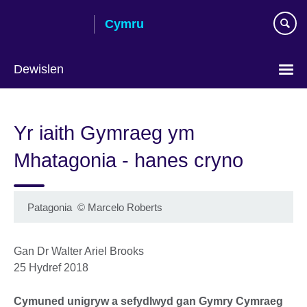
Skip
Cymru
to
main
content
Dewislen
Choose
your
Yr iaith Gymraeg ym
language
Mhatagonia - hanes cryno
Patagonia
©
Marcelo Roberts
Gan Dr Walter Ariel Brooks
25 Hydref 2018
Cymuned unigryw a sefydlwyd gan Gymry Cymraeg