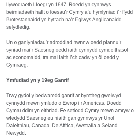
llywodraeth Lloegr yn 1847. Roedd yn cynnwys
beirniadaeth hallt o foesau’r Cymry a’u hymlyniad i’r ffydd
Brotestannaidd yn hytrach na’r Eglwys Anglicanaidd
sefydledig.
Un o ganlyniadau’r adroddiad hwnnw oedd plannu’r
syniad mai’r Saesneg oedd iaith cynnydd cymdeithasol
ac economaidd, tra mai iaith i’ch cadw yn ôl oedd y
Gymraeg.
Ymfudiad yn y 19eg Ganrif
Trwy gydol y bedwaredd ganrif ar bymtheg gwelwyd
cynnydd mewn ymfudo o Ewrop i’r Americas. Doedd
Cymru ddim yn eithriad. Fe setlodd Cymry mewn amryw o
wledydd Saesneg eu hiaith gan gynnwys yr Unol
Daleithiau, Canada, De Affrica, Awstralia a Seland
Newydd.