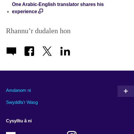
One Arabic-English translator shares his
experience
Rhannu’r dudalen hon
Amdanom ni
Swyddfa'r Wasg
Cysylltu â ni