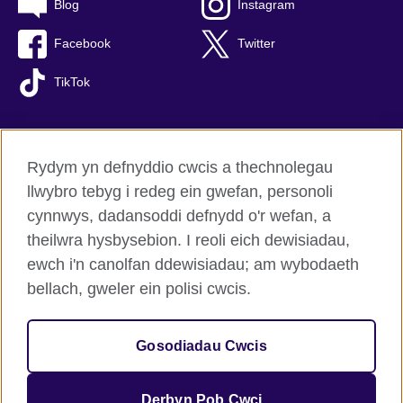
Blog
Instagram
Facebook
Twitter
TikTok
Rydym yn defnyddio cwcis a thechnolegau
British Council Byd-eang
llwybro tebyg i redeg ein gwefan, personoli
Preifatrwydd a thelerau defnyddio
cynnwys, dadansoddi defnydd o'r wefan, a
Hygyrchedd
theilwra hysbysebion. I reoli eich dewisiadau,
Cwcis
ewch i'n canolfan ddewisiadau; am wybodaeth
Map o’r safle
bellach, gweler ein polisi cwcis.
© 2026 British Council
Gosodiadau Cwcis
Sefydliad rhyngwladol y Deyrnas Unedig am gysylltiadau
diwylliannol a chyfleoedd addysgiadol.
Elusen gofrestredig: 209131 (Lloegr a Chymru) SC037733 (Yr
Derbyn Pob Cwci
Alban).