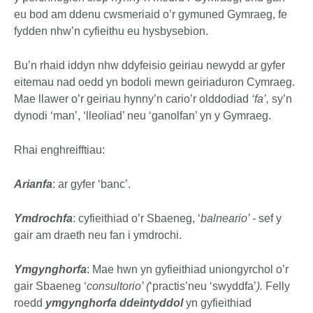
eu bod am ddenu cwsmeriaid o’r gymuned Gymraeg, fe
fydden nhw’n cyfieithu eu hysbysebion.
Bu’n rhaid iddyn nhw ddyfeisio geiriau newydd ar gyfer
eitemau nad oedd yn bodoli mewn geiriaduron Cymraeg.
Mae llawer o’r geiriau hynny’n cario’r olddodiad
‘fa’,
sy’n
dynodi ‘man’, ‘lleoliad’ neu ‘ganolfan’ yn y Gymraeg.
Rhai enghreifftiau:
Arianfa
: ar gyfer ‘banc’.
Ymdrochfa
: cyfieithiad o’r Sbaeneg, ‘
balneario’ -
sef y
gair am draeth neu fan i ymdrochi.
Ymgynghorfa
: Mae hwn yn gyfieithiad uniongyrchol o’r
gair Sbaeneg ‘
consultorio’ (
‘practis’neu ‘swyddfa’
).
Felly
roedd
ymgynghorfa ddeintyddol
yn gyfieithiad