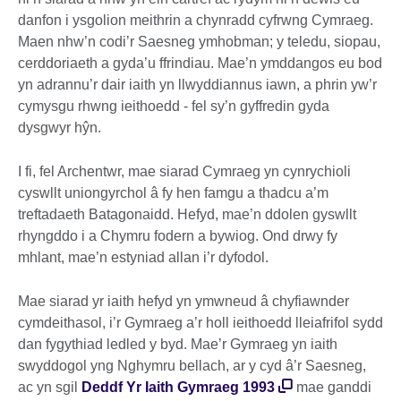
danfon i ysgolion meithrin a chynradd cyfrwng Cymraeg.
Maen nhw’n codi’r Saesneg ymhobman; y teledu, siopau,
cerddoriaeth a gyda’u ffrindiau. Mae’n ymddangos eu bod
yn adrannu’r dair iaith yn llwyddiannus iawn, a phrin yw’r
cymysgu rhwng ieithoedd - fel sy’n gyffredin gyda
dysgwyr hŷn.
I fi, fel Archentwr, mae siarad Cymraeg yn cynrychioli
cyswllt uniongyrchol
â fy hen famgu a thadcu a’m
treftadaeth Batagonaidd. Hefyd, mae’n ddolen gyswllt
rhyngddo i a Chymru fodern a bywiog. Ond drwy fy
mhlant, mae’n estyniad allan i’r dyfodol.
Mae siarad yr iaith hefyd yn ymwneud â chyfiawnder
cymdeithasol, i’r Gymraeg a’r holl ieithoedd lleiafrifol sydd
dan fygythiad ledled y byd. Mae’r Gymraeg yn iaith
swyddogol yng Nghymru bellach, ar y cyd â’r Saesneg,
ac yn sgil
Deddf Yr Iaith Gymraeg 1993
mae ganddi