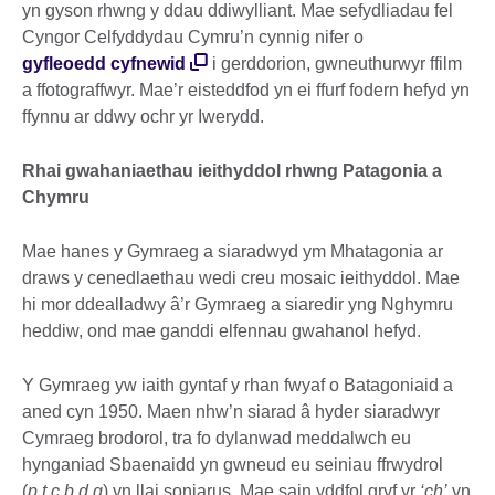
yn gyson rhwng y ddau ddiwylliant. Mae sefydliadau fel
Cyngor Celfyddydau Cymru’n cynnig nifer o
gyfleoedd cyfnewid
i gerddorion, gwneuthurwyr ffilm
a ffotograffwyr. Mae’r eisteddfod yn ei ffurf fodern hefyd yn
ffynnu ar ddwy ochr yr Iwerydd.
Rhai gwahaniaethau ieithyddol rhwng Patagonia a
Chymru
Mae hanes y Gymraeg a siaradwyd ym Mhatagonia ar
draws y cenedlaethau wedi creu mosaic ieithyddol. Mae
hi mor ddealladwy â’r Gymraeg a siaredir yng Nghymru
heddiw, ond mae ganddi elfennau gwahanol hefyd.
Y Gymraeg yw iaith gyntaf y rhan fwyaf o Batagoniaid a
aned cyn 1950. Maen nhw’n siarad â hyder siaradwyr
Cymraeg brodorol, tra fo dylanwad meddalwch eu
hynganiad Sbaenaidd yn gwneud eu seiniau ffrwydrol
(
p,t,c,b,d,g
) yn llai soniarus. Mae sain yddfol gryf yr
‘ch’
yn