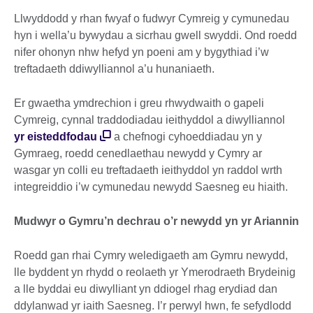
Llwyddodd y rhan fwyaf o fudwyr Cymreig y cymunedau
hyn i wella’u bywydau a sicrhau gwell swyddi. Ond roedd
nifer ohonyn nhw hefyd yn poeni am y bygythiad i’w
treftadaeth ddiwylliannol a’u hunaniaeth.
Er gwaetha ymdrechion i greu rhwydwaith o gapeli
Cymreig, cynnal traddodiadau ieithyddol a diwylliannol
yr eisteddfodau
a chefnogi cyhoeddiadau yn y
Gymraeg, roedd cenedlaethau newydd y Cymry ar
wasgar yn colli eu treftadaeth ieithyddol yn raddol wrth
integreiddio i’w cymunedau newydd Saesneg eu hiaith.
Mudwyr o Gymru’n dechrau o’r newydd yn yr Ariannin
Roedd gan rhai Cymry weledigaeth am Gymru newydd,
lle byddent yn rhydd o reolaeth yr Ymerodraeth Brydeinig
a lle byddai eu diwylliant yn ddiogel rhag erydiad dan
ddylanwad yr iaith Saesneg. I’r perwyl hwn, fe sefydlodd