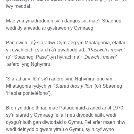
fwy meddal.
Mae yna ymadroddion sy’n dangos sut mae’r Sbaeneg
wedi dylanwadu ar gystrawen y Gymraeg.
Pan ewch i dŷ siaradwr Cymraeg ym Mhatagonia, efallai
y cewch eich cyfarch â’r gwahoddiad,
‘Pasiwch i mewn’
(o’r Sbaeneg ‘Pase’),yn hytrach na’r
‘Dewch i mewn’
arferol yng Nghymru.
‘Siarad ar y ffôn’ sy’n arferol yng Nghymru, ond ym
Mhatagonia rydych yn
‘Siarad
dros y ffôn’
(o’r Sbaeneg
‘Hablar por teléfono’).
Bron yn ddi-eithriad mae Patagoniaid a aned ar ôl 1970,
sy’n siarad y Gymraeg fel ail neu drydedd iaith, wedi
dysgu’r iaith gan diwtoriaid o Gymru. Fel arfer maen nhw
wedi defnyddio gwerslyfrau o Gymru, sy’n cyflwyno