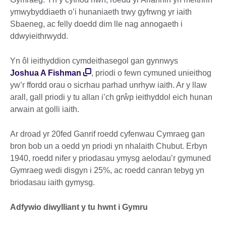
ymwybyddiaeth o’i hunaniaeth trwy gyfrwng yr iaith
Sbaeneg, ac felly doedd dim lle nag annogaeth i
ddwyieithrwydd.
Yn ôl ieithyddion cymdeithasegol gan gynnwys
Joshua A Fishman
, priodi o fewn cymuned unieithog
yw’r ffordd orau o sicrhau parhad unrhyw iaith. Ar y llaw
arall, gall priodi y tu allan i’ch grŵp ieithyddol eich hunan
arwain at golli iaith.
Ar droad yr 20fed Ganrif roedd cyfenwau Cymraeg gan
bron bob un a oedd yn priodi yn nhalaith Chubut. Erbyn
1940, roedd nifer y priodasau ymysg aelodau’r gymuned
Gymraeg wedi disgyn i 25%, ac roedd canran tebyg yn
briodasau iaith gymysg.
Adfywio diwylliant y tu hwnt i Gymru