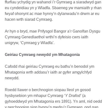
ffurfiau ychydig yn wahanol i’r Gymraeg a siaradwyd gan
eu cyndeidiau yn y Wladfa. Sbaeneg yw mamiaith y rhan
fwyaf ohonynt ac mae hynny’n dylanwadu’n drwm ar eu
hacen wrth siarad Cymraeg.
Ar hyn o bryd, mae Prifysgol Bangor a’r Ganolfan Dysgu
Cymraeg Genedlaethol wrthi’n dyfeisio cwrs iaith
unigryw, ‘Cymraeg y Wladfa’.
Geiriau Cymraeg newydd ym Mhatagonia
Cafodd rhai geiriau Cymraeg eu bathu’n benodol ym
Mhatagonia wrth addasu’r iaith ar gyfer amgylchfyd
newydd.
Roedd llawer o berchnogion siopau lleol yn gosod
hysbysebion ym mhapur Cymraeg ‘
Y Drafod’
(a
gyhoeddwyd ym Mhatagonia ers 1891). Yn aml, nid oedd
y perchnogion siop hynny’n medru’r Gymraeg, ond gan