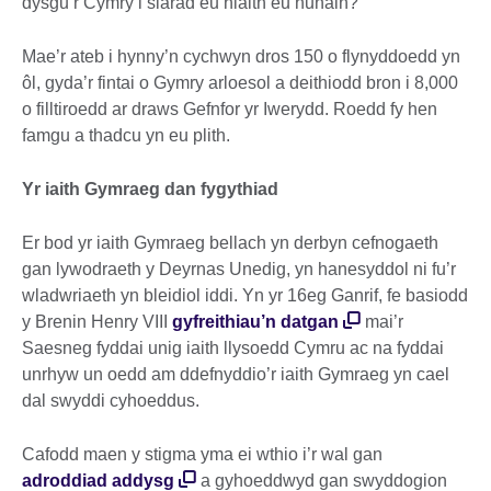
dysgu’r Cymry i siarad eu hiaith eu hunain?
Mae’r ateb i hynny’n cychwyn dros 150 o flynyddoedd yn
ôl, gyda’r fintai o Gymry arloesol a deithiodd bron i 8,000
o filltiroedd ar draws Gefnfor yr Iwerydd. Roedd fy hen
famgu a thadcu yn eu plith.
Yr iaith Gymraeg dan fygythiad
Er bod yr iaith Gymraeg bellach yn derbyn cefnogaeth
gan lywodraeth y Deyrnas Unedig, yn hanesyddol ni fu’r
wladwriaeth yn bleidiol iddi. Yn yr 16eg Ganrif, fe basiodd
y Brenin Henry VIII
gyfreithiau’n datgan
mai’r
Saesneg fyddai unig iaith llysoedd Cymru ac na fyddai
unrhyw un oedd am ddefnyddio’r iaith Gymraeg yn cael
dal swyddi cyhoeddus.
Cafodd maen y stigma yma ei wthio i’r wal gan
adroddiad addysg
a gyhoeddwyd gan swyddogion