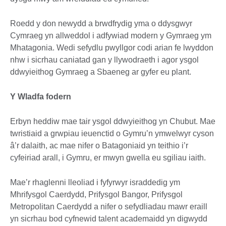
Roedd y don newydd a brwdfrydig yma o ddysgwyr
Cymraeg yn allweddol i adfywiad modern y Gymraeg ym
Mhatagonia. Wedi sefydlu pwyllgor codi arian fe lwyddon
nhw i sicrhau caniatad gan y llywodraeth i agor ysgol
ddwyieithog Gymraeg a Sbaeneg ar gyfer eu plant.
Y Wladfa fodern
Erbyn heddiw mae tair ysgol ddwyieithog yn Chubut. Mae
twristiaid a grwpiau ieuenctid o Gymru’n ymwelwyr cyson
â’r dalaith, ac mae nifer o Batagoniaid yn teithio i’r
cyfeiriad arall, i Gymru, er mwyn gwella eu sgiliau iaith.
Mae’r rhaglenni lleoliad i fyfyrwyr israddedig ym
Mhrifysgol Caerdydd, Prifysgol Bangor, Prifysgol
Metropolitan Caerdydd a nifer o sefydliadau mawr eraill
yn sicrhau bod cyfnewid talent academaidd yn digwydd