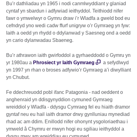
Bu’r dathliadau yn 1965 i nodi canmlwyddiant y glaniad
cyntaf yn sbardun i adfywiad ieithyddol. Teithiodd nifer
fawr o ymwelwyr o Gymru draw i’r Wladfa a gweld bod eu
cefndryd yno wedi cadw ffurf unigryw o’r Gymraeg yn fyw:
Iaith a oedd yn rhydd o ddylanwad y Saesneg ond a oedd
yn cario dylanwadau Sbaeneg.
Bu’r athrawon iaith gwirfoddol a gyrhaeddodd o Gymru yn
yr 1980au a
Phrosiect yr Iaith Gymraeg
a sefydlwyd
yn 1997 yn rhan o broses adfywio’r Gymraeg a’i diwylliant
yn Chubut.
Fe ddechreuodd pobl ifanc Patagonia - nad oeddent o
anghenraid yn ddisgynyddion cymuned Gymraeg
wreiddiol y Wladfa - ddysgu Cymraeg fel eu hiaith dramor
gyntaf neu eu hail iaith dramor drwy gynlluniau mynediad
rhad ac am ddim. Enillodd nifer ohonynt ysgoloriaethau i
ymweld â Chymru er mwyn hogi eu sgiliau ieithyddol a
dysgu mwy am wreiddiau eu cymuned.