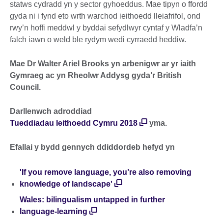
statws cydradd yn y sector gyhoeddus. Mae tipyn o ffordd
gyda ni i fynd eto wrth warchod ieithoedd lleiafrifol, ond
rwy’n hoffi meddwl y byddai sefydlwyr cyntaf y Wladfa’n
falch iawn o weld ble rydym wedi cyrraedd heddiw.
Mae Dr Walter Ariel Brooks yn arbenigwr ar yr iaith
Gymraeg ac yn Rheolwr Addysg gyda’r British
Council.
Darllenwch adroddiad
Tueddiadau Ieithoedd Cymru 2018
yma.
Efallai y bydd gennych ddiddordeb hefyd yn
'If you remove language, you’re also removing
knowledge of landscape'
Wales: bilingualism untapped in further
language-learning