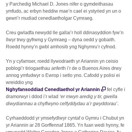
y Parchedig Michael D. Jones nifer o gymdeithasau
ymfudo, ac erbyn heddiw mae’n cael ei ystyried yn un o
gewri’r mudiad cenedlaetholgar Cymraeg.
Creu gwladfa newydd lle gallai’r holl ddinasyddion fyw’n
llwyr trwy gyfrwng y Gymraeg – dyna oedd y gobaith.
Roedd hynny’n gwbl amhosib yng Nghymru’r cyfnod.
Yn y cyfamser, roedd llywodraeth yr Ariannin yn ceisio
poblogi’r tiriogaethau anferth i’r de o Buenos Aires drwy
annog ymfudwyr o Ewrop i setlo yno. Cafodd y polisi ei
wreiddio yng
Nghyfansoddiad Cenedlaethol yr Ariannin
fel cyfle i
dramorwyr i ddod i’r wlad
‘er mwyn aredig y tir, gwella
diwydiannau a chyflwyno celfyddydau a’r gwyddorau’
.
Cyrhaeddodd yr ymsefydlwyr cyntaf o Gymru i Chubut yn
yr Ariannin ar 28 Gorffennaf 1865. Yn fuan wedi hynny, fe