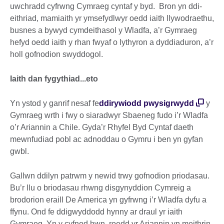
uwchradd cyfrwng Cymraeg cyntaf y byd. Bron yn ddi-
eithriad, mamiaith yr ymsefydlwyr oedd iaith llywodraethu,
busnes a bywyd cymdeithasol y Wladfa, a’r Gymraeg
hefyd oedd iaith y rhan fwyaf o lythyron a dyddiaduron, a’r
holl gofnodion swyddogol.
Iaith dan fygythiad...eto
Yn ystod y ganrif nesaf fe
ddirywiodd pwysigrwydd
y
Gymraeg wrth i fwy o siaradwyr Sbaeneg fudo i’r Wladfa
o’r Ariannin a Chile. Gyda’r Rhyfel Byd Cyntaf daeth
mewnfudiad pobl ac adnoddau o Gymru i ben yn gyfan
gwbl.
Gallwn ddilyn patrwm y newid trwy gofnodion priodasau.
Bu’r llu o briodasau rhwng disgynyddion Cymreig a
brodorion eraill De America yn gyfrwng i’r Wladfa dyfu a
ffynu. Ond fe ddigwyddodd hynny ar draul yr iaith
Gymraeg. Yn y cyfnod hwn, roedd yr Ariannin yn meithrin