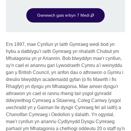
Gwnewch gais erbyn 7 Medi
Ers 1997, mae Cynllun yr Iaith Gymraeg wedi bod yn
hybu a datblygu'r iaith Gymraeg yn nhalaith Chubut ym
Mhatagonia yn yr Ariannin. Bob blwyddyn mae'r cynllun,
sy'n cael ei ariannu gan Lywodraeth Cymru a'i weinyddu
gan y British Council, yn anfon dau o athrawon o Gymru i
dreulio blwyddyn academaidd gyfan (o fis Mawrth i fis
Rhagfyr) yn dysgu ym Mhatagonia. Mae amser dysgu'r
athrawon yn cael ei rannu rhwng tair ysgol gynradd
ddwyieithog Cymraeg a Sbaeneg, Coleg Camwy (ysgol
uwchradd yn y Gaiman lle dysgir Cymraeg fel ail iaith) a
Chanolfan Cymraeg i Oedolion y dalaith. Yn ogystal,
mae'r cynllun yn ariannu Cydlynydd Dysgu Cymraeg
parhaol ym Mhatagonia a chefnogi oddeutu 20 o staff sy'n