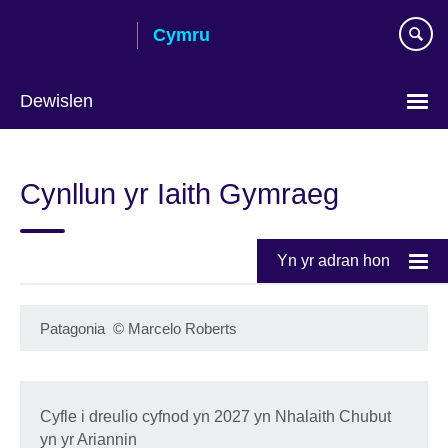
Skip
Cymru
to
main
content
Dewislen
Choose
your
Cynllun yr Iaith Gymraeg
language
Yn yr adran hon
Patagonia
©
Marcelo Roberts
Cyfle i dreulio cyfnod yn 2027 yn Nhalaith Chubut
yn yr Ariannin