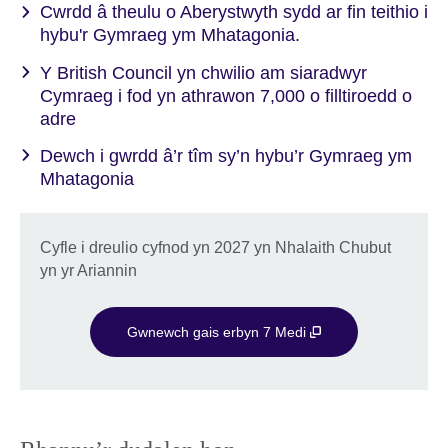
Cwrdd â theulu o Aberystwyth sydd ar fin teithio i
hybu'r Gymraeg ym Mhatagonia.
Y British Council yn chwilio am siaradwyr
Cymraeg i fod yn athrawon 7,000 o filltiroedd o
adre
Dewch i gwrdd â’r tîm sy’n hybu’r Gymraeg ym
Mhatagonia
Cyfle i dreulio cyfnod yn 2027 yn Nhalaith Chubut
yn yr Ariannin
Gwnewch gais erbyn 7 Medi