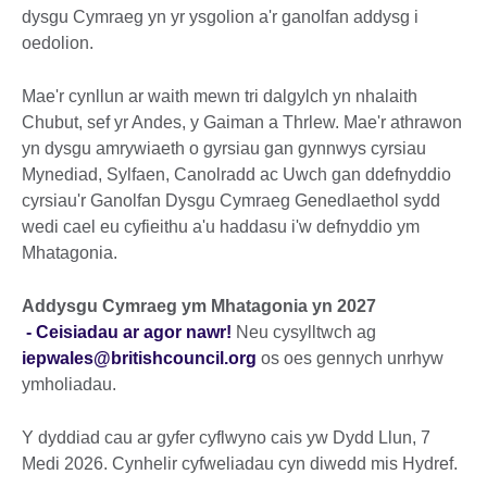
dysgu Cymraeg yn yr ysgolion a'r ganolfan addysg i
oedolion.
Mae'r cynllun ar waith mewn tri dalgylch yn nhalaith
Chubut, sef yr Andes, y Gaiman a Thrlew. Mae'r athrawon
yn dysgu amrywiaeth o gyrsiau gan gynnwys cyrsiau
Mynediad, Sylfaen, Canolradd ac Uwch gan ddefnyddio
cyrsiau'r Ganolfan Dysgu Cymraeg Genedlaethol sydd
wedi cael eu cyfieithu a'u haddasu i'w defnyddio ym
Mhatagonia.
Addysgu Cymraeg ym Mhatagonia yn 2027
- Ceisiadau ar agor nawr!
Neu cysylltwch ag
iepwales@britishcouncil.org
os oes gennych unrhyw
ymholiadau.
Y dyddiad cau ar gyfer cyflwyno cais yw Dydd Llun, 7
Medi 2026. Cynhelir cyfweliadau cyn diwedd mis Hydref.