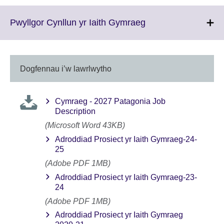
Click
Pwyllgor Cynllun yr Iaith Gymraeg
to
expand.
More
information
Dogfennau i’w lawrlwytho
available.
Cymraeg - 2027 Patagonia Job
Description
(Microsoft Word 43KB)
Adroddiad Prosiect yr Iaith Gymraeg-24-
25
(Adobe PDF 1MB)
Adroddiad Prosiect yr Iaith Gymraeg-23-
24
(Adobe PDF 1MB)
Adroddiad Prosiect yr Iaith Gymraeg