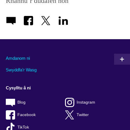
Rhannu’r dudalen hon
Amdanom ni
Swyddfa'r Wasg
Cysylltu â ni
Blog
Instagram
Facebook
Twitter
TikTok