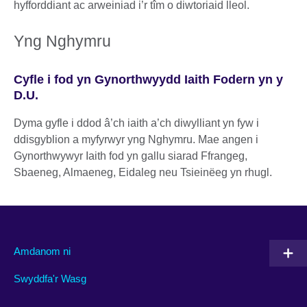
hyfforddiant ac arweiniad i’r tîm o diwtoriaid lleol.
Yng Nghymru
Cyfle i fod yn Gynorthwyydd Iaith Fodern yn y
D.U.
Dyma gyfle i ddod â’ch iaith a’ch diwylliant yn fyw i
ddisgyblion a myfyrwyr yng Nghymru. Mae angen i
Gynorthwywyr Iaith fod yn gallu siarad Ffrangeg,
Sbaeneg, Almaeneg, Eidaleg neu Tsieinëeg yn rhugl.
Amdanom ni
Swyddfa'r Wasg