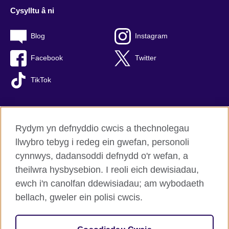
Cysylltu â ni
Blog
Instagram
Facebook
Twitter
TikTok
Rydym yn defnyddio cwcis a thechnolegau
British Council Byd-eang
llwybro tebyg i redeg ein gwefan, personoli
Preifatrwydd a thelerau defnyddio
cynnwys, dadansoddi defnydd o'r wefan, a
Hygyrchedd
theilwra hysbysebion. I reoli eich dewisiadau,
Cwcis
ewch i'n canolfan ddewisiadau; am wybodaeth
Map o’r safle
bellach, gweler ein polisi cwcis.
© 2026 British Council