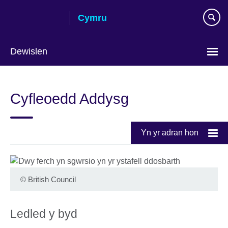
Skip
Cymru
to
main
content
Dewislen
Choose
your
Cyfleoedd Addysg
language
Yn yr adran hon
©
British Council
Ledled y byd