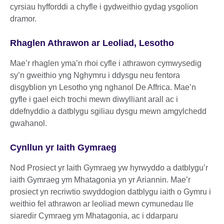
cyrsiau hyfforddi a chyfle i gydweithio gydag ysgolion
dramor.
Rhaglen Athrawon ar Leoliad, Lesotho
Mae’r rhaglen yma’n rhoi cyfle i athrawon cymwysedig
sy’n gweithio yng Nghymru i ddysgu neu fentora
disgyblion yn Lesotho yng nghanol De Affrica. Mae’n
gyfle i gael eich trochi mewn diwylliant arall ac i
ddefnyddio a datblygu sgiliau dysgu mewn amgylchedd
gwahanol.
Cynllun yr Iaith Gymraeg
Nod Prosiect yr Iaith Gymraeg yw hyrwyddo a datblygu’r
iaith Gymraeg ym Mhatagonia yn yr Ariannin. Mae’r
prosiect yn recriwtio swyddogion datblygu iaith o Gymru i
weithio fel athrawon ar leoliad mewn cymunedau lle
siaredir Cymraeg ym Mhatagonia, ac i ddarparu