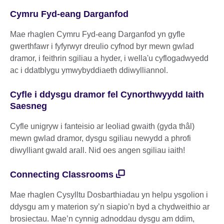
Cymru Fyd-eang Darganfod
Mae rhaglen Cymru Fyd-eang Darganfod yn gyfle
gwerthfawr i fyfyrwyr dreulio cyfnod byr mewn gwlad
dramor, i feithrin sgiliau a hyder, i wella'u cyflogadwyedd
ac i ddatblygu ymwybyddiaeth ddiwylliannol.
Cyfle i ddysgu dramor fel Cynorthwyydd Iaith
Saesneg
Cyfle unigryw i fanteisio ar leoliad gwaith (gyda thâl)
mewn gwlad dramor, dysgu sgiliau newydd a phrofi
diwylliant gwald arall. Nid oes angen sgiliau iaith!
Connecting Classrooms
Mae rhaglen Cysylltu Dosbarthiadau yn helpu ysgolion i
ddysgu am y materion sy’n siapio’n byd a chydweithio ar
brosiectau. Mae’n cynnig adnoddau dysgu am ddim,