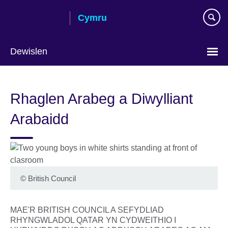
Skip
Cymru
to
main
content
Dewislen
Choose
your
Rhaglen Arabeg a Diwylliant
language
Arabaidd
©
British Council
MAE'R BRITISH COUNCIL A SEFYDLIAD
RHYNGWLADOL QATAR YN CYDWEITHIO I