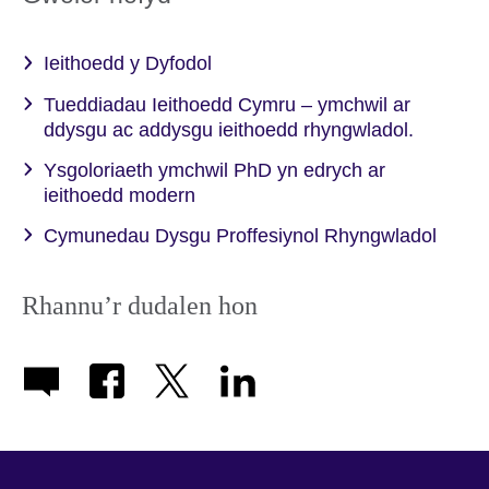
Ieithoedd y Dyfodol
Tueddiadau Ieithoedd Cymru – ymchwil ar
ddysgu ac addysgu ieithoedd rhyngwladol.
Ysgoloriaeth ymchwil PhD yn edrych ar
ieithoedd modern
Cymunedau Dysgu Proffesiynol Rhyngwladol
Rhannu’r dudalen hon