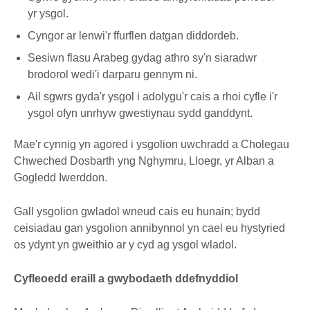
yr ysgol.
Cyngor ar lenwi'r ffurflen datgan diddordeb.
Sesiwn flasu Arabeg gydag athro sy'n siaradwr
brodorol wedi'i darparu gennym ni.
Ail sgwrs gyda'r ysgol i adolygu'r cais a rhoi cyfle i'r
ysgol ofyn unrhyw gwestiynau sydd ganddynt.
Mae'r cynnig yn agored i ysgolion uwchradd a Cholegau
Chweched Dosbarth yng Nghymru, Lloegr, yr Alban a
Gogledd Iwerddon.
Gall ysgolion gwladol wneud cais eu hunain; bydd
ceisiadau gan ysgolion annibynnol yn cael eu hystyried
os ydynt yn gweithio ar y cyd ag ysgol wladol.
Cyfleoedd eraill a gwybodaeth ddefnyddiol