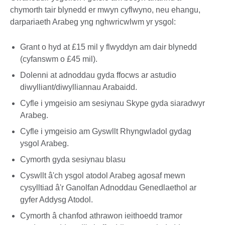
chymorth tair blynedd er mwyn cyflwyno, neu ehangu,
darpariaeth Arabeg yng nghwricwlwm yr ysgol:
Grant o hyd at £15 mil y flwyddyn am dair blynedd
(cyfanswm o £45 mil).
Dolenni at adnoddau gyda ffocws ar astudio
diwylliant/diwylliannau Arabaidd.
Cyfle i ymgeisio am sesiynau Skype gyda siaradwyr
Arabeg.
Cyfle i ymgeisio am Gyswllt Rhyngwladol gydag
ysgol Arabeg.
Cymorth gyda sesiynau blasu
Cyswllt â'ch ysgol atodol Arabeg agosaf mewn
cysylltiad â'r Ganolfan Adnoddau Genedlaethol ar
gyfer Addysg Atodol.
Cymorth â chanfod athrawon ieithoedd tramor