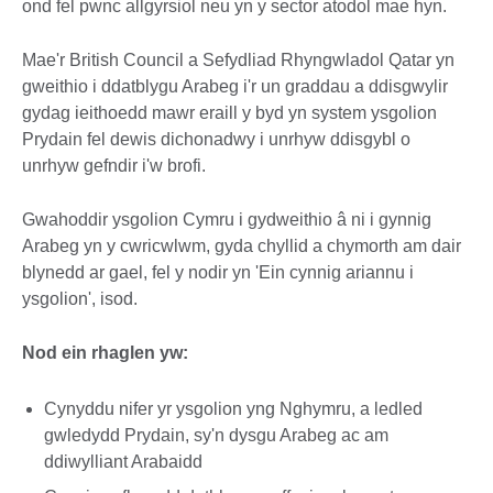
ond fel pwnc allgyrsiol neu yn y sector atodol mae hyn.
Mae'r British Council a Sefydliad Rhyngwladol Qatar yn
gweithio i ddatblygu Arabeg i'r un graddau a ddisgwylir
gydag ieithoedd mawr eraill y byd yn system ysgolion
Prydain fel dewis dichonadwy i unrhyw ddisgybl o
unrhyw gefndir i'w brofi.
Gwahoddir ysgolion Cymru i gydweithio â ni i gynnig
Arabeg yn y cwricwlwm, gyda chyllid a chymorth am dair
blynedd ar gael, fel y nodir yn 'Ein cynnig ariannu i
ysgolion', isod.
Nod ein rhaglen yw:
Cynyddu nifer yr ysgolion yng Nghymru, a ledled
gwledydd Prydain, sy'n dysgu Arabeg ac am
ddiwylliant Arabaidd