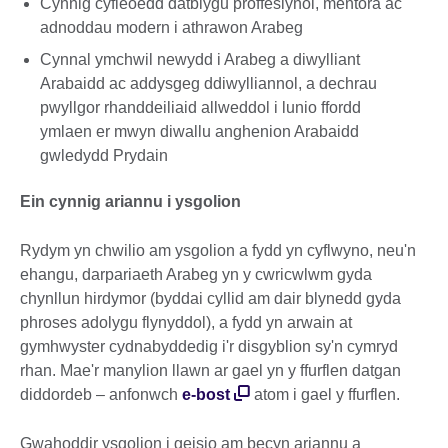
Cynnig cyfleoedd datblygu proffesiynol, mentora ac
adnoddau modern i athrawon Arabeg
Cynnal ymchwil newydd i Arabeg a diwylliant
Arabaidd ac addysgeg ddiwylliannol, a dechrau
pwyllgor rhanddeiliaid allweddol i lunio ffordd
ymlaen er mwyn diwallu anghenion Arabaidd
gwledydd Prydain
Ein cynnig ariannu i ysgolion
Rydym yn chwilio am ysgolion a fydd yn cyflwyno, neu'n
ehangu, darpariaeth Arabeg yn y cwricwlwm gyda
chynllun hirdymor (byddai cyllid am dair blynedd gyda
phroses adolygu flynyddol), a fydd yn arwain at
gymhwyster cydnabyddedig i'r disgyblion sy'n cymryd
rhan. Mae'r manylion llawn ar gael yn y ffurflen datgan
diddordeb – anfonwch
e-bost
atom i gael y ffurflen.
Gwahoddir ysgolion i geisio am becyn ariannu a