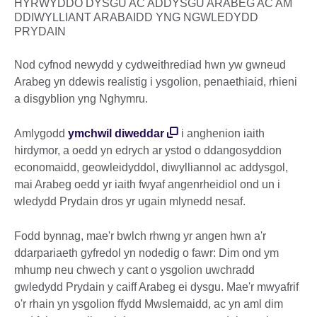
HYRWYDDO DYSGU AC ADDYSGU ARABEG AC AM
DDIWYLLIANT ARABAIDD YNG NGWLEDYDD
PRYDAIN
Nod cyfnod newydd y cydweithrediad hwn yw gwneud
Arabeg yn ddewis realistig i ysgolion, penaethiaid, rhieni
a disgyblion yng Nghymru.
Amlygodd
ymchwil diweddar
i anghenion iaith
hirdymor, a oedd yn edrych ar ystod o ddangosyddion
economaidd, geowleidyddol, diwylliannol ac addysgol,
mai Arabeg oedd yr iaith fwyaf angenrheidiol ond un i
wledydd Prydain dros yr ugain mlynedd nesaf.
Fodd bynnag, mae'r bwlch rhwng yr angen hwn a'r
ddarpariaeth gyfredol yn nodedig o fawr: Dim ond ym
mhump neu chwech y cant o ysgolion uwchradd
gwledydd Prydain y caiff Arabeg ei dysgu. Mae'r mwyafrif
o'r rhain yn ysgolion ffydd Mwslemaidd, ac yn aml dim