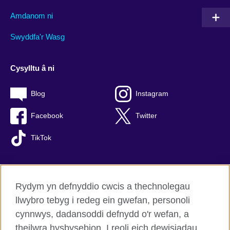
Amdanom ni
Swyddfa'r Wasg
Cysylltu â ni
Blog
Instagram
Facebook
Twitter
TikTok
Rydym yn defnyddio cwcis a thechnolegau
British Council Byd-eang
llwybro tebyg i redeg ein gwefan, personoli
Preifatrwydd a thelerau defnyddio
cynnwys, dadansoddi defnydd o'r wefan, a
Hygyrchedd
theilwra hysbysebion. I reoli eich dewisiadau,