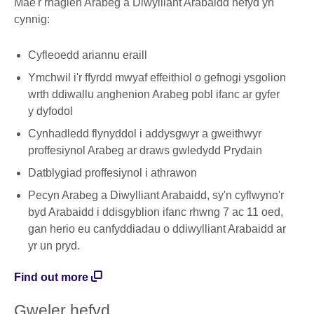
Mae'r rhaglen Arabeg a Diwylliant Arabaidd hefyd yn
cynnig:
Cyfleoedd ariannu eraill
Ymchwil i'r ffyrdd mwyaf effeithiol o gefnogi ysgolion
wrth ddiwallu anghenion Arabeg pobl ifanc ar gyfer
y dyfodol
Cynhadledd flynyddol i addysgwyr a gweithwyr
proffesiynol Arabeg ar draws gwledydd Prydain
Datblygiad proffesiynol i athrawon
Pecyn Arabeg a Diwylliant Arabaidd, sy'n cyflwyno'r
byd Arabaidd i ddisgyblion ifanc rhwng 7 ac 11 oed,
gan herio eu canfyddiadau o ddiwylliant Arabaidd ar
yr un pryd.
Find out more
Gweler hefyd