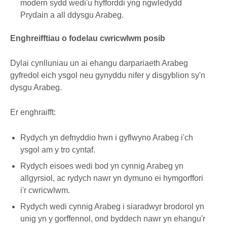
modern sydd wedi'u hyfforddi yng ngwledydd
Prydain a all ddysgu Arabeg.
Enghreifftiau o fodelau cwricwlwm posib
Dylai cynlluniau un ai ehangu darpariaeth Arabeg
gyfredol eich ysgol neu gynyddu nifer y disgyblion sy'n
dysgu Arabeg.
Er enghraifft:
Rydych yn defnyddio hwn i gyflwyno Arabeg i'ch
ysgol am y tro cyntaf.
Rydych eisoes wedi bod yn cynnig Arabeg yn
allgyrsiol, ac rydych nawr yn dymuno ei hymgorffori
i'r cwricwlwm.
Rydych wedi cynnig Arabeg i siaradwyr brodorol yn
unig yn y gorffennol, ond byddech nawr yn ehangu'r