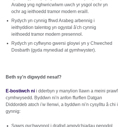
Arabeg yng nghwricwlwm uwch yr ysgol ochr yn
ochr ag ieithoedd tramor modern eraill.
Rydych yn cynnig ffrwd Arabeg arbennig i
ieithyddion talentog yn ogystal â'ch cynnig
ieithoedd tramor modern presennol.
Rydych yn cyflwyno gwersi gloywi yn y Chweched
Dosbarth (gyda mynediad at gymhwyster).
Beth sy'n digwydd nesaf?
E-bostiwch ni
i dderbyn y manylion llawn a meini prawf
cymhwysedd. Byddwn ni'n anfon ffurflen Datgan
Diddordeb atoch i'w llenwi, a byddwn ni'n cysylltu â chi i
gynnig:
Sgwrs gychwynnol i drafod amgylchiadau penodol