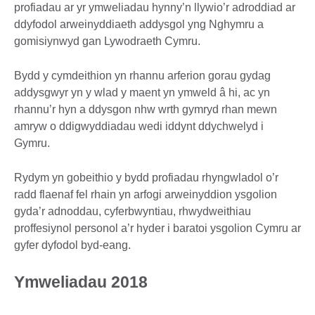
profiadau ar yr ymweliadau hynny’n llywio’r adroddiad ar
ddyfodol arweinyddiaeth addysgol yng Nghymru a
gomisiynwyd gan Lywodraeth Cymru.
Bydd y cymdeithion yn rhannu arferion gorau gydag
addysgwyr yn y wlad y maent yn ymweld â hi, ac yn
rhannu’r hyn a ddysgon nhw wrth gymryd rhan mewn
amryw o ddigwyddiadau wedi iddynt ddychwelyd i
Gymru.
Rydym yn gobeithio y bydd profiadau rhyngwladol o’r
radd flaenaf fel rhain yn arfogi arweinyddion ysgolion
gyda’r adnoddau, cyferbwyntiau, rhwydweithiau
proffesiynol personol a’r hyder i baratoi ysgolion Cymru ar
gyfer dyfodol byd-eang.
Ymweliadau 2018