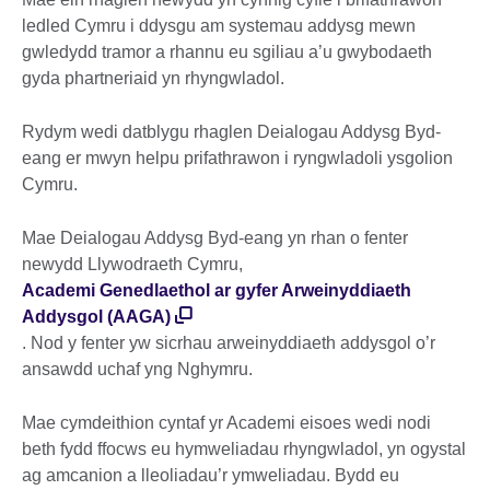
ledled Cymru i ddysgu am systemau addysg mewn
gwledydd tramor a rhannu eu sgiliau a’u gwybodaeth
gyda phartneriaid yn rhyngwladol.
Rydym wedi datblygu rhaglen Deialogau Addysg Byd-
eang er mwyn helpu prifathrawon i ryngwladoli ysgolion
Cymru.
Mae Deialogau Addysg Byd-eang yn rhan o fenter
newydd Llywodraeth Cymru,
Academi Genedlaethol ar gyfer Arweinyddiaeth
Addysgol (AAGA)
. Nod y fenter yw sicrhau arweinyddiaeth addysgol o’r
ansawdd uchaf yng Nghymru.
Mae cymdeithion cyntaf yr Academi eisoes wedi nodi
beth fydd ffocws eu hymweliadau rhyngwladol, yn ogystal
ag amcanion a lleoliadau’r ymweliadau. Bydd eu