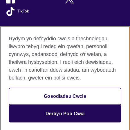
TikTok
Rydym yn defnyddio cwcis a thechnolegau
British Council Byd-eang
llwybro tebyg i redeg ein gwefan, personoli
Preifatrwydd a thelerau defnyddio
cynnwys, dadansoddi defnydd o'r wefan, a
Hygyrchedd
theilwra hysbysebion. I reoli eich dewisiadau,
Cwcis
ewch i'n canolfan ddewisiadau; am wybodaeth
Map o’r safle
bellach, gweler ein polisi cwcis.
© 2026 British Council
Gosodiadau Cwcis
Sefydliad rhyngwladol y Deyrnas Unedig am gysylltiadau
diwylliannol a chyfleoedd addysgiadol.
Elusen gofrestredig: 209131 (Lloegr a Chymru) SC037733 (Yr
Derbyn Pob Cwci
Alban).