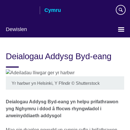
Skip
Cymru
to
main
content
Dewislen
Choose
your
Deialogau Addysg Byd-eang
language
Yr harbwr yn Helsinki, Y Ffindir
©
Shutterstock
Deialogau Addysg Byd-eang yn helpu prifathrawon
yng Nghymru i ddod â ffocws rhyngwladol i
arweinyddiaeth addysgol
Mae ein rhaglen newydd yn cynnig cyfle i brifathrawon