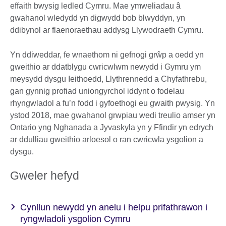
effaith bwysig ledled Cymru. Mae ymweliadau â
gwahanol wledydd yn digwydd bob blwyddyn, yn
ddibynol ar flaenoraethau addysg Llywodraeth Cymru.
Yn ddiweddar, fe wnaethom ni gefnogi grŵp a oedd yn
gweithio ar ddatblygu cwricwlwm newydd i Gymru ym
meysydd dysgu Ieithoedd, Llythrennedd a Chyfathrebu,
gan gynnig profiad uniongyrchol iddynt o fodelau
rhyngwladol a fu’n fodd i gyfoethogi eu gwaith pwysig. Yn
ystod 2018, mae gwahanol grwpiau wedi treulio amser yn
Ontario yng Nghanada a Jyvaskyla yn y Ffindir yn edrych
ar ddulliau gweithio arloesol o ran cwricwla ysgolion a
dysgu.
Gweler hefyd
Cynllun newydd yn anelu i helpu prifathrawon i
ryngwladoli ysgolion Cymru