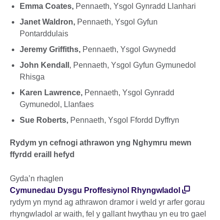
Emma Coates,
Pennaeth, Ysgol Gynradd Llanhari
Janet Waldron,
Pennaeth, Ysgol Gyfun
Pontarddulais
Jeremy Griffiths,
Pennaeth, Ysgol Gwynedd
John Kendall
, Pennaeth, Ysgol Gyfun Gymunedol
Rhisga
Karen Lawrence,
Pennaeth, Ysgol Gynradd
Gymunedol, Llanfaes
Sue Roberts,
Pennaeth, Ysgol Ffordd Dyffryn
Rydym yn
cefnogi athrawon yng Nghymru mewn
ffyrdd eraill hefyd
Gyda’n rhaglen
Cymunedau Dysgu Proffesiynol Rhyngwladol
rydym yn mynd ag athrawon dramor i weld yr arfer gorau
rhyngwladol ar waith, fel y gallant hwythau yn eu tro gael