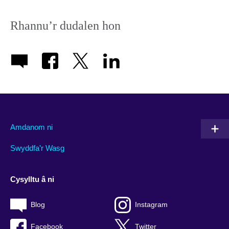
Rhannu’r dudalen hon
Amdanom ni
Swyddfa'r Wasg
Cysylltu â ni
Blog
Instagram
Facebook
Twitter