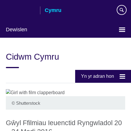
Skip
Cymru
to
main
content
Dewislen
Choose
your
Cidwm Cymru
language
Yn yr adran hon
©
Shutterstock
Gŵyl Ffilmiau Ieuenctid Ryngwladol 20