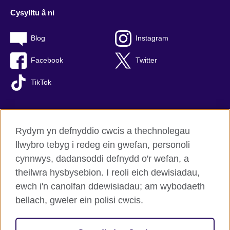
Cysylltu â ni
Blog
Instagram
Facebook
Twitter
TikTok
Rydym yn defnyddio cwcis a thechnolegau
British Council Byd-eang
llwybro tebyg i redeg ein gwefan, personoli
Preifatrwydd a thelerau defnyddio
cynnwys, dadansoddi defnydd o'r wefan, a
Hygyrchedd
theilwra hysbysebion. I reoli eich dewisiadau,
Cwcis
ewch i'n canolfan ddewisiadau; am wybodaeth
Map o’r safle
bellach, gweler ein polisi cwcis.
© 2026 British Council