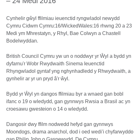
– 24 Medi 2016
Cynhelir gŵyl ffilmiau ieuenctid ryngwladol newydd
Cymru Cidwm Cymru:16/WickedWales:16 rhwng 20 a 23
Medi ym Mhrestatyn, y Rhyl, Bae Colwyn a Chastell
Bodelwyddan.
British Council Cymru yw un o noddwyr yr Ŵyl a bydd yn
dyfarnu'r Wobr Rwydwaith Sinema Ieuenctid
Rhyngwladol gyntaf yng nghynhadledd y Rhwydwaith, a
gynhelir ar yr un pryd â'r ŵyl.
Bydd yr Ŵyl yn dangos ffilmiau byr a wnaed gan bobl
ifanc o 19 o wledydd, gan gynnwys Rwsia a Brasil ac yn
croesawu gwesteion o 14 o wledydd.
Dangosir dwy ffilm nodwedd hefyd gan gynnwys
Moondogs, drama anarchol, dod i oed wedi'i chyfarwyddo
gan Philip John o Gasnewydd, De Cymru.