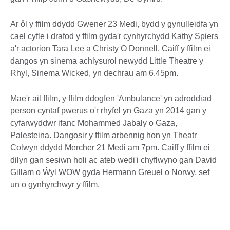
Ar ôl y ffilm ddydd Gwener 23 Medi, bydd y gynulleidfa yn
cael cyfle i drafod y ffilm gyda'r cynhyrchydd Kathy Spiers
a'r actorion Tara Lee a Christy O Donnell. Caiff y ffilm ei
dangos yn sinema achlysurol newydd Little Theatre y
Rhyl, Sinema Wicked, yn dechrau am 6.45pm.
Mae'r ail ffilm, y ffilm ddogfen 'Ambulance' yn adroddiad
person cyntaf pwerus o'r rhyfel yn Gaza yn 2014 gan y
cyfarwyddwr ifanc Mohammed Jabaly o Gaza,
Palesteina. Dangosir y ffilm arbennig hon yn Theatr
Colwyn ddydd Mercher 21 Medi am 7pm. Caiff y ffilm ei
dilyn gan sesiwn holi ac ateb wedi'i chyflwyno gan David
Gillam o Ŵyl WOW gyda Hermann Greuel o Norwy, sef
un o gynhyrchwyr y ffilm.