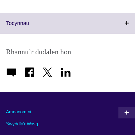
Click
Tocynnau
to
expand.
More
information
Rhannu’r dudalen hon
available.
Amdanom ni
Swyddfa'r Wasg