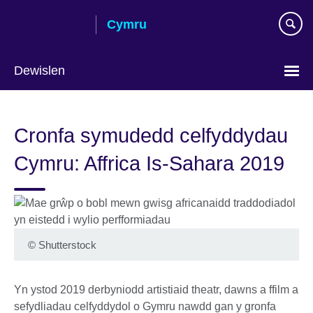
Skip
Cymru
to
main
content
Dewislen
Choose
your
Cronfa symudedd celfyddydau
language
Cymru: Affrica Is-Sahara 2019
©
Shutterstock
Yn ystod 2019 derbyniodd artistiaid theatr, dawns a ffilm a
sefydliadau celfyddydol o Gymru nawdd gan y gronfa