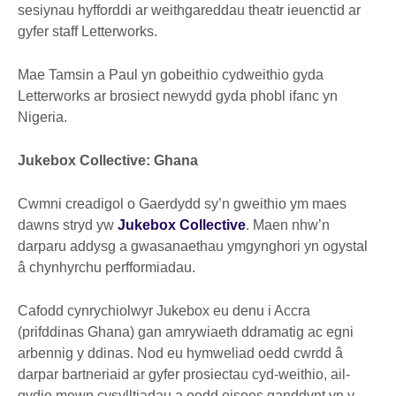
sesiynau hyfforddi ar weithgareddau theatr ieuenctid ar
gyfer staff Letterworks.
Mae Tamsin a Paul yn gobeithio cydweithio gyda
Letterworks ar brosiect newydd gyda phobl ifanc yn
Nigeria.
Jukebox Collective: Ghana
Cwmni creadigol o Gaerdydd sy’n gweithio ym maes
dawns stryd yw
Jukebox Collective
. Maen nhw’n
darparu addysg a gwasanaethau ymgynghori yn ogystal
â chynhyrchu perfformiadau.
Cafodd cynrychiolwyr Jukebox eu denu i Accra
(prifddinas Ghana) gan amrywiaeth ddramatig ac egni
arbennig y ddinas. Nod eu hymweliad oedd cwrdd â
darpar bartneriaid ar gyfer prosiectau cyd-weithio, ail-
gydio mewn cysylltiadau a oedd eisoes ganddynt yn y