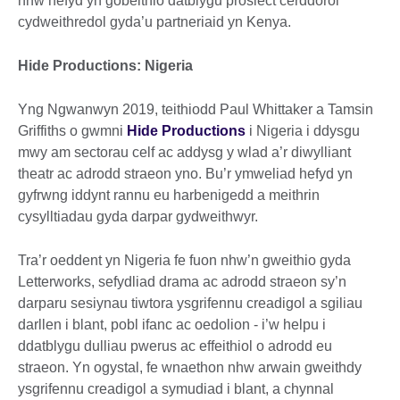
nhw hefyd yn gobeithio datblygu prosiect cerddorol
cydweithredol gyda’u partneriaid yn Kenya.
Hide Productions: Nigeria
Yng Ngwanwyn 2019, teithiodd Paul Whittaker a Tamsin
Griffiths o gwmni
Hide Productions
i Nigeria i ddysgu
mwy am sectorau celf ac addysg y wlad a’r diwylliant
theatr ac adrodd straeon yno. Bu’r ymweliad hefyd yn
gyfrwng iddynt rannu eu harbenigedd a meithrin
cysylltiadau gyda darpar gydweithwyr.
Tra’r oeddent yn Nigeria fe fuon nhw’n gweithio gyda
Letterworks, sefydliad drama ac adrodd straeon sy’n
darparu sesiynau tiwtora ysgrifennu creadigol a sgiliau
darllen i blant, pobl ifanc ac oedolion - i’w helpu i
ddatblygu dulliau pwerus ac effeithiol o adrodd eu
straeon. Yn ogystal, fe wnaethon nhw arwain gweithdy
ysgrifennu creadigol a symudiad i blant, a chynnal