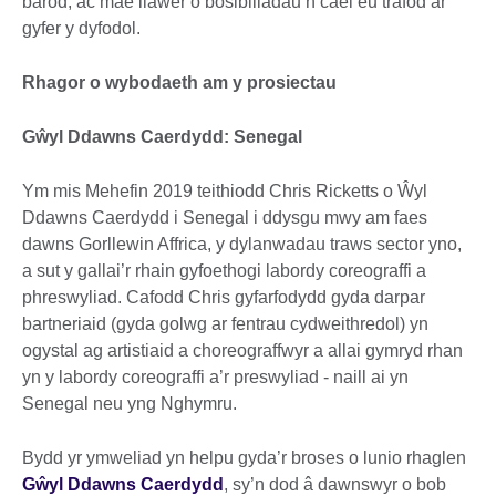
barod, ac mae llawer o bosibiliadau’n cael eu trafod ar
gyfer y dyfodol.
Rhagor o wybodaeth am y prosiectau
Gŵyl Ddawns Caerdydd: Senegal
Ym mis Mehefin 2019 teithiodd Chris Ricketts o Ŵyl
Ddawns Caerdydd i Senegal i ddysgu mwy am faes
dawns Gorllewin Affrica, y dylanwadau traws sector yno,
a sut y gallai’r rhain gyfoethogi labordy coreograffi a
phreswyliad. Cafodd Chris gyfarfodydd gyda darpar
bartneriaid (gyda golwg ar fentrau cydweithredol) yn
ogystal ag artistiaid a choreograffwyr a allai gymryd rhan
yn y labordy coreograffi a’r preswyliad - naill ai yn
Senegal neu yng Nghymru.
Bydd yr ymweliad yn helpu gyda’r broses o lunio rhaglen
Gŵyl Ddawns Caerdydd
, sy’n dod â dawnswyr o bob