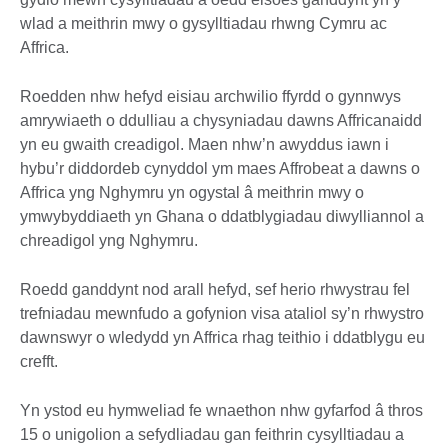
wlad a meithrin mwy o gysylltiadau rhwng Cymru ac
Affrica.
Roedden nhw hefyd eisiau archwilio ffyrdd o gynnwys
amrywiaeth o ddulliau a chysyniadau dawns Affricanaidd
yn eu gwaith creadigol. Maen nhw’n awyddus iawn i
hybu’r diddordeb cynyddol ym maes Affrobeat a dawns o
Affrica yng Nghymru yn ogystal â meithrin mwy o
ymwybyddiaeth yn Ghana o ddatblygiadau diwylliannol a
chreadigol yng Nghymru.
Roedd ganddynt nod arall hefyd, sef herio rhwystrau fel
trefniadau mewnfudo a gofynion visa ataliol sy’n rhwystro
dawnswyr o wledydd yn Affrica rhag teithio i ddatblygu eu
crefft.
Yn ystod eu hymweliad fe wnaethon nhw gyfarfod â thros
15 o unigolion a sefydliadau gan feithrin cysylltiadau a