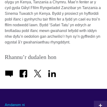
olygu yn Kenya, Tanzania a Chymru. Mae’n fenter ar y
cyd gyda Gŵyl Ffilm Ryngwladol Zanzibar yn Tanzania a
Sinema Tuwatch yn Kenya. Bydd y prosiect yn hyfforddi
pobl ifanc i gynhyrchu tair ffilm fer a fydd yn cael eu troi’n
ffilm nodwedd lawn. Bydd ‘Safari Tatu’ yn edrych ar
brofiadau pobl ifanc mewn gwahanol lefydd wrth iddyn
nhw dyfu’n oedolion gan archwilio’r hyn sy’n gyffredin yn
ogystal â’r gwahaniaethau rhyngddynt.
Rhannu’r dudalen hon
Amdanom ni