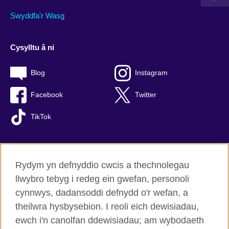
Swyddfa'r Wasg
Cysylltu â ni
Blog
Instagram
Facebook
Twitter
TikTok
Rydym yn defnyddio cwcis a thechnolegau
British Council Byd-eang
llwybro tebyg i redeg ein gwefan, personoli
Preifatrwydd a thelerau defnyddio
cynnwys, dadansoddi defnydd o'r wefan, a
Hygyrchedd
theilwra hysbysebion. I reoli eich dewisiadau,
Cwcis
ewch i'n canolfan ddewisiadau; am wybodaeth
Map o’r safle