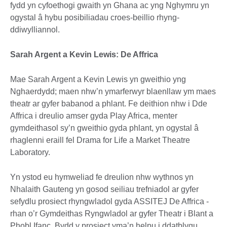
fydd yn cyfoethogi gwaith yn Ghana ac yng Nghymru yn
ogystal â hybu posibiliadau croes-beillio rhyng-
ddiwylliannol.
Sarah Argent a Kevin Lewis: De Affrica
Mae Sarah Argent a Kevin Lewis yn gweithio yng
Nghaerdydd; maen nhw’n ymarferwyr blaenllaw ym maes
theatr ar gyfer babanod a phlant. Fe deithion nhw i Dde
Affrica i dreulio amser gyda Play Africa, menter
gymdeithasol sy’n gweithio gyda phlant, yn ogystal â
rhaglenni eraill fel Drama for Life a Market Theatre
Laboratory.
Yn ystod eu hymweliad fe dreulion nhw wythnos yn
Nhalaith Gauteng yn gosod seiliau trefniadol ar gyfer
sefydlu prosiect rhyngwladol gyda ASSITEJ De Affrica -
rhan o’r Gymdeithas Ryngwladol ar gyfer Theatr i Blant a
Phobl Ifanc. Bydd y prosiect yma’n helpu i ddatblygu