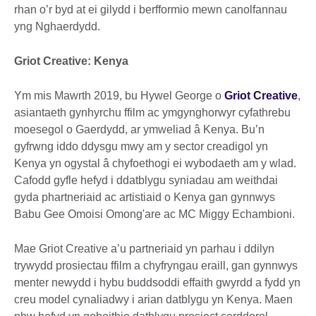
rhan o’r byd at ei gilydd i berfformio mewn canolfannau
yng Nghaerdydd.
Griot Creative: Kenya
Ym mis Mawrth 2019, bu Hywel George o
Griot Creative
,
asiantaeth gynhyrchu ffilm ac ymgynghorwyr cyfathrebu
moesegol o Gaerdydd, ar ymweliad â Kenya. Bu’n
gyfrwng iddo ddysgu mwy am y sector creadigol yn
Kenya yn ogystal â chyfoethogi ei wybodaeth am y wlad.
Cafodd gyfle hefyd i ddatblygu syniadau am weithdai
gyda phartneriaid ac artistiaid o Kenya gan gynnwys
Babu Gee Omoisi Omong'are ac MC Miggy Echambioni.
Mae Griot Creative a’u partneriaid yn parhau i ddilyn
trywydd prosiectau ffilm a chyfryngau eraill, gan gynnwys
menter newydd i hybu buddsoddi effaith gwyrdd a fydd yn
creu model cynaliadwy i arian datblygu yn Kenya. Maen