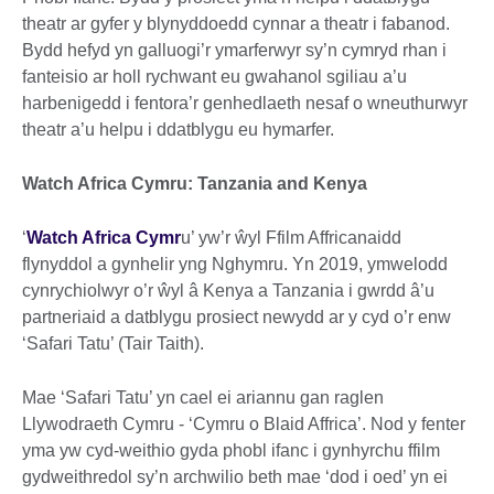
theatr ar gyfer y blynyddoedd cynnar a theatr i fabanod.
Bydd hefyd yn galluogi’r ymarferwyr sy’n cymryd rhan i
fanteisio ar holl rychwant eu gwahanol sgiliau a’u
harbenigedd i fentora’r genhedlaeth nesaf o wneuthurwyr
theatr a’u helpu i ddatblygu eu hymarfer.
Watch Africa Cymru: Tanzania and Kenya
‘
Watch Africa Cymr
u’ yw’r ŵyl Ffilm Affricanaidd
flynyddol a gynhelir yng Nghymru. Yn 2019, ymwelodd
cynrychiolwyr o’r ŵyl â Kenya a Tanzania i gwrdd â’u
partneriaid a datblygu prosiect newydd ar y cyd o’r enw
‘Safari Tatu’ (Tair Taith).
Mae ‘Safari Tatu’ yn cael ei ariannu gan raglen
Llywodraeth Cymru - ‘Cymru o Blaid Affrica’. Nod y fenter
yma yw cyd-weithio gyda phobl ifanc i gynhyrchu ffilm
gydweithredol sy’n archwilio beth mae ‘dod i oed’ yn ei