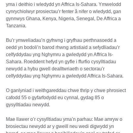
yma i deithio i wledydd yn Affrica Is-Sahara. Ymwelodd
cynrychiolwyr prosiectau’r fenter â nifer o wledydd, gan
gynnwys Ghana, Kenya, Nigeria, Senegal, De Affrica a
Tanzania.
Bu’r ymweliadau’n gyfrwng i gryfhau perthnasoedd a
oedd yn bodoli’n barod rhwng artistiaid a sefydliadau’r
celfyddydau yng Nghymru a gwledydd yn Affrica Is-
Sahara. Roeddent hefyd yn gyfle i ffurfio cysylltiadau
newydd a hybu gwell dealltwriaeth o sectorau’r
celfyddydau yng Nghymru a gwledydd Affrica Is-Sahara.
O ganlyniad i weithgareddau chwe thrip y chwe phrosiect
cafodd 55 o gyfarfodydd eu cynnal, gydag 85 o
gysylltiadau newydd.
Mae llawer o’r cysylltiadau yma’n parhau: Mae amryw o
brosiectau newydd ar y gweill neu wedi digwydd yn