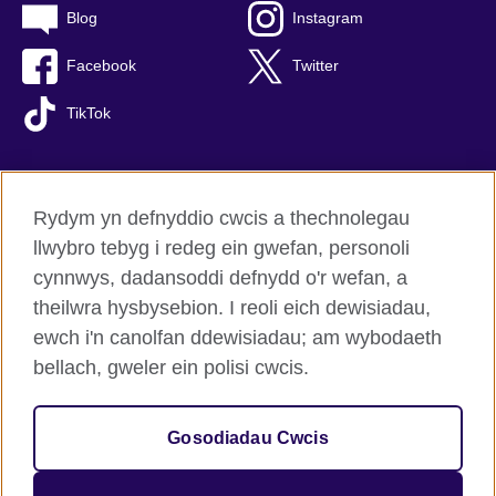
Blog
Instagram
Facebook
Twitter
TikTok
Rydym yn defnyddio cwcis a thechnolegau
British Council Byd-eang
llwybro tebyg i redeg ein gwefan, personoli
Preifatrwydd a thelerau defnyddio
cynnwys, dadansoddi defnydd o'r wefan, a
Hygyrchedd
theilwra hysbysebion. I reoli eich dewisiadau,
Cwcis
ewch i'n canolfan ddewisiadau; am wybodaeth
Map o’r safle
bellach, gweler ein polisi cwcis.
© 2026 British Council
Gosodiadau Cwcis
Sefydliad rhyngwladol y Deyrnas Unedig am gysylltiadau
diwylliannol a chyfleoedd addysgiadol.
Elusen gofrestredig: 209131 (Lloegr a Chymru) SC037733 (Yr