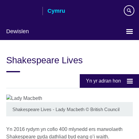
Skip
Cymru
to
main
content
Dewislen
Choose
your
Shakespeare Lives
language
Yn yr adran hon
Shakespeare Lives - Lady Macbeth
©
British Council
Yn 2016 rydym yn cofio 400 mlynedd ers marwolaeth
Shakespeare gyda dathliad byd eang o’i waith.