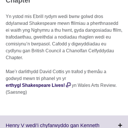
Chapter
Yn ystod mis Ebrill rydym wedi bwrw golwd dros
ddylanwad Shakespeare mewn ffilmiau a pherthnasedd
ei waith yng Nghymru a thu hwnt, gyda dangosiadau ffilm,
trafodaethau, gweithdai a nodiadau rhaglen wedi eu
comisiynu’n bwrpasol. Cafodd y digwyddiadau eu
cydlynu gan British Council a Chanolfan Celfyddydau
Chapter.
Mae’r darlithydd David Cottis yn trafod y themâu a
godwyd mewn tri phanel yn yr
erthygl Shakespeare Lives!
yn Wales Arts Review.
(Saesneg)
Henry V wedi’i chyfarwyddo gan Kenneth