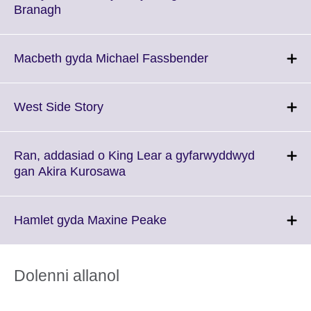
Click
Branagh
to
expand.
More
Click
Macbeth gyda Michael Fassbender
information
to
available.
expand.
More
Click
West Side Story
information
to
available.
expand.
More
Ran, addasiad o King Lear a gyfarwyddwyd
information
Click
gan Akira Kurosawa
available.
to
expand.
More
Click
Hamlet gyda Maxine Peake
information
to
available.
expand.
More
Dolenni allanol
information
available.