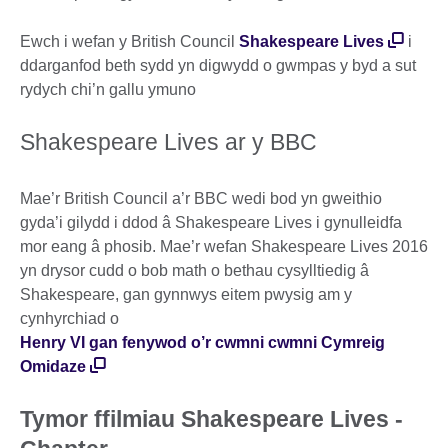
Ewch i wefan y British Council
Shakespeare Lives
i
ddarganfod beth sydd yn digwydd o gwmpas y byd a sut
rydych chi’n gallu ymuno
Shakespeare Lives ar y BBC
Mae’r British Council a’r BBC wedi bod yn gweithio
gyda’i gilydd i ddod â Shakespeare Lives i gynulleidfa
mor eang â phosib. Mae’r wefan Shakespeare Lives 2016
yn drysor cudd o bob math o bethau cysylltiedig â
Shakespeare, gan gynnwys eitem pwysig am y
cynhyrchiad o
Henry VI gan fenywod o’r cwmni cwmni Cymreig
Omidaze
Tymor ffilmiau Shakespeare Lives -