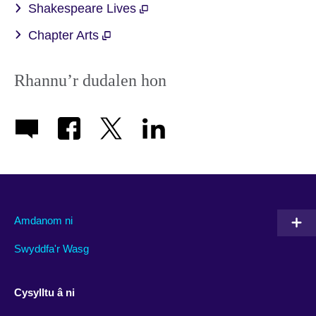
Shakespeare Lives
Chapter Arts
Rhannu’r dudalen hon
Amdanom ni
Swyddfa'r Wasg
Cysylltu â ni