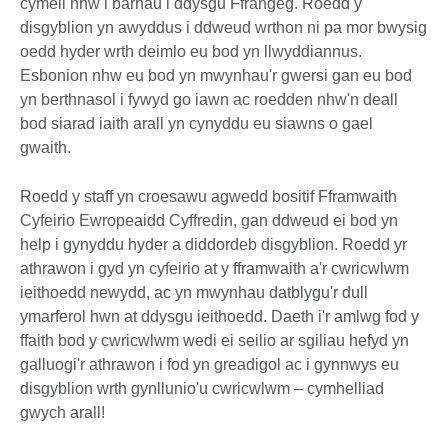
cymell nhw i barhau i ddysgu Ffrangeg. Roedd y
disgyblion yn awyddus i ddweud wrthon ni pa mor bwysig
oedd hyder wrth deimlo eu bod yn llwyddiannus.
Esbonion nhw eu bod yn mwynhau'r gwersi gan eu bod
yn berthnasol i fywyd go iawn ac roedden nhw'n deall
bod siarad iaith arall yn cynyddu eu siawns o gael
gwaith.
Roedd y staff yn croesawu agwedd bositif Fframwaith
Cyfeirio Ewropeaidd Cyffredin, gan ddweud ei bod yn
help i gynyddu hyder a diddordeb disgyblion. Roedd yr
athrawon i gyd yn cyfeirio at y fframwaith a'r cwricwlwm
ieithoedd newydd, ac yn mwynhau datblygu'r dull
ymarferol hwn at ddysgu ieithoedd. Daeth i'r amlwg fod y
ffaith bod y cwricwlwm wedi ei seilio ar sgiliau hefyd yn
galluogi'r athrawon i fod yn greadigol ac i gynnwys eu
disgyblion wrth gynllunio'u cwricwlwm – cymhelliad
gwych arall!