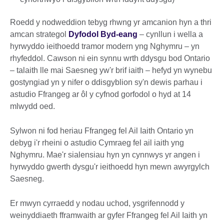
Roedd y nodweddion tebyg rhwng yr amcanion hyn a thri
amcan strategol
Dyfodol Byd-eang
– cynllun i wella a
hyrwyddo ieithoedd tramor modern yng Nghymru – yn
rhyfeddol. Cawson ni ein synnu wrth ddysgu bod Ontario
– talaith lle mai Saesneg yw'r brif iaith – hefyd yn wynebu
gostyngiad yn y nifer o ddisgyblion sy'n dewis parhau i
astudio Ffrangeg ar ôl y cyfnod gorfodol o hyd at 14
mlwydd oed.
Sylwon ni fod heriau Ffrangeg fel Ail Iaith Ontario yn
debyg i'r rheini o astudio Cymraeg fel ail iaith yng
Nghymru. Mae'r sialensiau hyn yn cynnwys yr angen i
hyrwyddo gwerth dysgu'r ieithoedd hyn mewn awyrgylch
Saesneg.
Er mwyn cyrraedd y nodau uchod, ysgrifennodd y
weinyddiaeth fframwaith ar gyfer Ffrangeg fel Ail Iaith yn