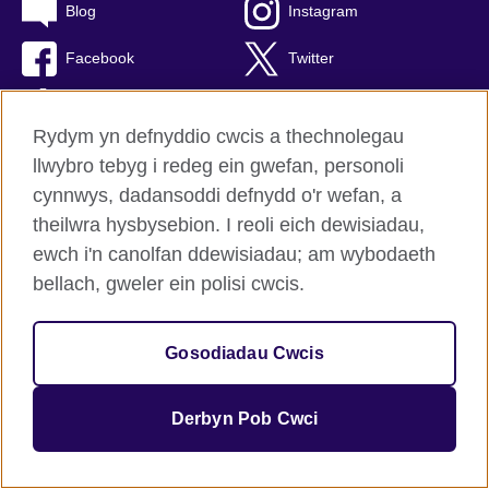
Blog
Instagram
Facebook
Twitter
TikTok
Rydym yn defnyddio cwcis a thechnolegau
llwybro tebyg i redeg ein gwefan, personoli
cynnwys, dadansoddi defnydd o'r wefan, a
British Council Byd-eang
theilwra hysbysebion. I reoli eich dewisiadau,
Preifatrwydd a thelerau defnyddio
ewch i'n canolfan ddewisiadau; am wybodaeth
Hygyrchedd
bellach, gweler ein polisi cwcis.
Cwcis
Map o’r safle
Gosodiadau Cwcis
© 2026 British Council
Derbyn Pob Cwci
Sefydliad rhyngwladol y Deyrnas Unedig am gysylltiadau
diwylliannol a chyfleoedd addysgiadol.
Elusen gofrestredig: 209131 (Lloegr a Chymru) SC037733 (Yr