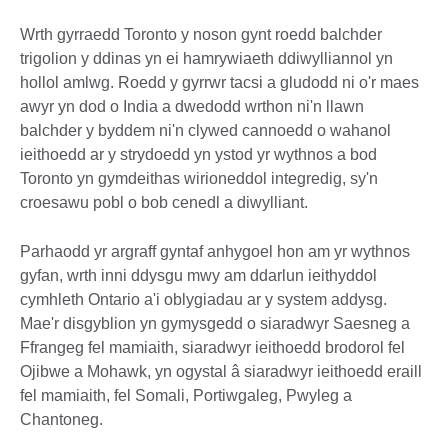
Wrth gyrraedd Toronto y noson gynt roedd balchder
trigolion y ddinas yn ei hamrywiaeth ddiwylliannol yn
hollol amlwg. Roedd y gyrrwr tacsi a gludodd ni o'r maes
awyr yn dod o India a dwedodd wrthon ni'n llawn
balchder y byddem ni'n clywed cannoedd o wahanol
ieithoedd ar y strydoedd yn ystod yr wythnos a bod
Toronto yn gymdeithas wirioneddol integredig, sy'n
croesawu pobl o bob cenedl a diwylliant.
Parhaodd yr argraff gyntaf anhygoel hon am yr wythnos
gyfan, wrth inni ddysgu mwy am ddarlun ieithyddol
cymhleth Ontario a'i oblygiadau ar y system addysg.
Mae'r disgyblion yn gymysgedd o siaradwyr Saesneg a
Ffrangeg fel mamiaith, siaradwyr ieithoedd brodorol fel
Ojibwe a Mohawk, yn ogystal â siaradwyr ieithoedd eraill
fel mamiaith, fel Somali, Portiwgaleg, Pwyleg a
Chantoneg.