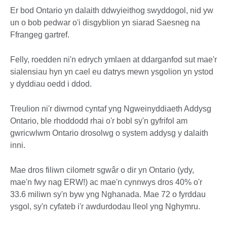
Er bod Ontario yn dalaith ddwyieithog swyddogol, nid yw
un o bob pedwar o'i disgyblion yn siarad Saesneg na
Ffrangeg gartref.
Felly, roedden ni'n edrych ymlaen at ddarganfod sut mae'r
sialensiau hyn yn cael eu datrys mewn ysgolion yn ystod
y dyddiau oedd i ddod.
Treulion ni'r diwrnod cyntaf yng Ngweinyddiaeth Addysg
Ontario, ble rhoddodd rhai o'r bobl sy'n gyfrifol am
gwricwlwm Ontario drosolwg o system addysg y dalaith
inni.
Mae dros filiwn cilometr sgwâr o dir yn Ontario (ydy,
mae'n fwy nag ERW!) ac mae'n cynnwys dros 40% o'r
33.6 miliwn sy'n byw yng Nghanada. Mae 72 o fyrddau
ysgol, sy'n cyfateb i'r awdurdodau lleol yng Nghymru.