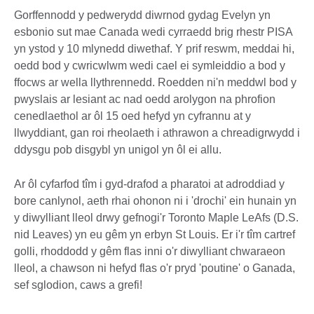
Gorffennodd y pedwerydd diwrnod gydag Evelyn yn
esbonio sut mae Canada wedi cyrraedd brig rhestr PISA
yn ystod y 10 mlynedd diwethaf. Y prif reswm, meddai hi,
oedd bod y cwricwlwm wedi cael ei symleiddio a bod y
ffocws ar wella llythrennedd. Roedden ni'n meddwl bod y
pwyslais ar lesiant ac nad oedd arolygon na phrofion
cenedlaethol ar ôl 15 oed hefyd yn cyfrannu at y
llwyddiant, gan roi rheolaeth i athrawon a chreadigrwydd i
ddysgu pob disgybl yn unigol yn ôl ei allu.
Ar ôl cyfarfod tîm i gyd-drafod a pharatoi at adroddiad y
bore canlynol, aeth rhai ohonon ni i 'drochi' ein hunain yn
y diwylliant lleol drwy gefnogi'r Toronto Maple LeAfs (D.S.
nid Leaves) yn eu gêm yn erbyn St Louis. Er i'r tîm cartref
golli, rhoddodd y gêm flas inni o'r diwylliant chwaraeon
lleol, a chawson ni hefyd flas o'r pryd 'poutine' o Ganada,
sef sglodion, caws a grefi!