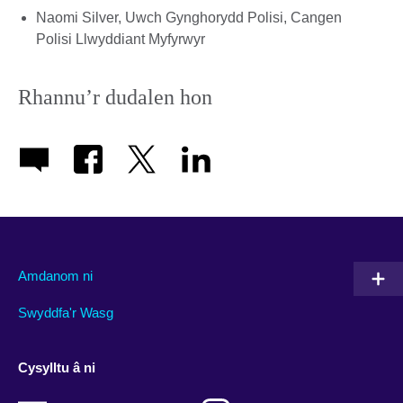
Naomi Silver, Uwch Gynghorydd Polisi, Cangen
Polisi Llwyddiant Myfyrwyr
Rhannu’r dudalen hon
Amdanom ni
Swyddfa'r Wasg
Cysylltu â ni