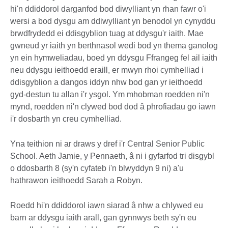
hi'n ddiddorol darganfod bod diwylliant yn rhan fawr o'i
wersi a bod dysgu am ddiwylliant yn benodol yn cynyddu
brwdfrydedd ei ddisgyblion tuag at ddysgu'r iaith. Mae
gwneud yr iaith yn berthnasol wedi bod yn thema ganolog
yn ein hymweliadau, boed yn ddysgu Ffrangeg fel ail iaith
neu ddysgu ieithoedd eraill, er mwyn rhoi cymhelliad i
ddisgyblion a dangos iddyn nhw bod gan yr ieithoedd
gyd-destun tu allan i'r ysgol. Ym mhobman roedden ni'n
mynd, roedden ni'n clywed bod dod â phrofiadau go iawn
i'r dosbarth yn creu cymhelliad.
Yna teithion ni ar draws y dref i'r Central Senior Public
School. Aeth Jamie, y Pennaeth, â ni i gyfarfod tri disgybl
o ddosbarth 8 (sy'n cyfateb i'n blwyddyn 9 ni) a'u
hathrawon ieithoedd Sarah a Robyn.
Roedd hi'n ddiddorol iawn siarad â nhw a chlywed eu
barn ar ddysgu iaith arall, gan gynnwys beth sy'n eu