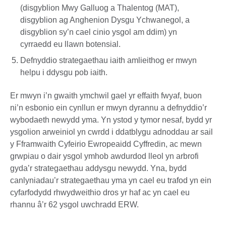
(disgyblion Mwy Galluog a Thalentog (MAT),
disgyblion ag Anghenion Dysgu Ychwanegol, a
disgyblion sy’n cael cinio ysgol am ddim) yn
cyrraedd eu llawn botensial.
Defnyddio strategaethau iaith amlieithog er mwyn
helpu i ddysgu pob iaith.
Er mwyn i’n gwaith ymchwil gael yr effaith fwyaf, buon
ni’n esbonio ein cynllun er mwyn dyrannu a defnyddio’r
wybodaeth newydd yma. Yn ystod y tymor nesaf, bydd yr
ysgolion arweiniol yn cwrdd i ddatblygu adnoddau ar sail
y Fframwaith Cyfeirio Ewropeaidd Cyffredin, ac mewn
grwpiau o dair ysgol ymhob awdurdod lleol yn arbrofi
gyda’r strategaethau addysgu newydd. Yna, bydd
canlyniadau’r strategaethau yma yn cael eu trafod yn ein
cyfarfodydd rhwydweithio dros yr haf ac yn cael eu
rhannu â’r 62 ysgol uwchradd ERW.