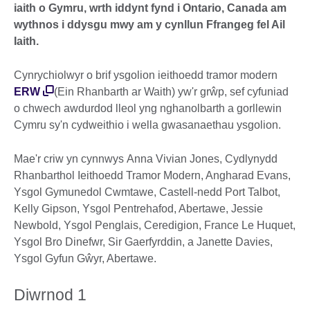
iaith o Gymru, wrth iddynt fynd i Ontario, Canada am
wythnos i ddysgu mwy am y cynllun Ffrangeg fel Ail
Iaith.
Cynrychiolwyr o brif ysgolion ieithoedd tramor modern
ERW
(Ein Rhanbarth ar Waith) yw'r grŵp, sef cyfuniad
o chwech awdurdod lleol yng nghanolbarth a gorllewin
Cymru sy'n cydweithio i wella gwasanaethau ysgolion.
Mae'r criw yn cynnwys Anna Vivian Jones, Cydlynydd
Rhanbarthol Ieithoedd Tramor Modern, Angharad Evans,
Ysgol Gymunedol Cwmtawe, Castell-nedd Port Talbot,
Kelly Gipson, Ysgol Pentrehafod, Abertawe, Jessie
Newbold, Ysgol Penglais, Ceredigion, France Le Huquet,
Ysgol Bro Dinefwr, Sir Gaerfyrddin, a Janette Davies,
Ysgol Gyfun Gŵyr, Abertawe.
Diwrnod 1