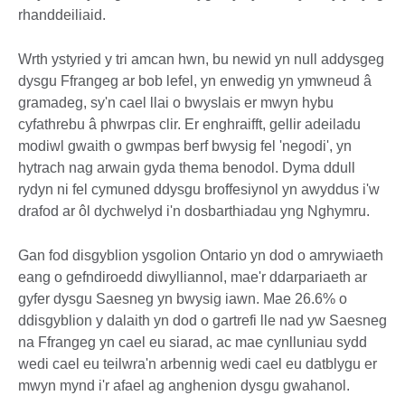
rhanddeiliaid.
Wrth ystyried y tri amcan hwn, bu newid yn null addysgeg
dysgu Ffrangeg ar bob lefel, yn enwedig yn ymwneud â
gramadeg, sy'n cael llai o bwyslais er mwyn hybu
cyfathrebu â phwrpas clir. Er enghraifft, gellir adeiladu
modiwl gwaith o gwmpas berf bwysig fel 'negodi', yn
hytrach nag arwain gyda thema benodol. Dyma ddull
rydyn ni fel cymuned ddysgu broffesiynol yn awyddus i'w
drafod ar ôl dychwelyd i'n dosbarthiadau yng Nghymru.
Gan fod disgyblion ysgolion Ontario yn dod o amrywiaeth
eang o gefndiroedd diwylliannol, mae'r ddarpariaeth ar
gyfer dysgu Saesneg yn bwysig iawn. Mae 26.6% o
ddisgyblion y dalaith yn dod o gartrefi lle nad yw Saesneg
na Ffrangeg yn cael eu siarad, ac mae cynlluniau sydd
wedi cael eu teilwra'n arbennig wedi cael eu datblygu er
mwyn mynd i'r afael ag anghenion dysgu gwahanol.