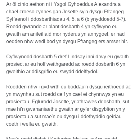
Ar ôl cinio aethon ni i Ysgol Gyhoeddus Alexandra a
chael croeso cynnes gan Josette sy'n dysgu Ffrangeg
Sylfaenol i ddosbarthiadau 4, 5, a 6 (blynyddoedd 5-7).
Roedd gwrando ar blant dosbarth 4 yn cyflwyno eu
gwaith am anifeiliaid mor hyderus yn anhygoel, er nad
oedden nhw wedi bod yn dysgu Ffrangeg ers amser hir.
Cyflwynodd dosbarth 5 dref Lindsay inni drwy eu gwaith
prosiect ar eu hoff weithgaredd ac roedd dosbarth 6 yn
gweithio ar ddisgrifio eu swydd ddelfrydol.
Roedden nhw i gyd wrth eu boddau'n dysgu ieithoedd ac
yn mwynhau sut roedd celf yn cael ei chynnwys yn eu
prosiectau. Eglurodd Josette, yr athrawes ddosbarth, sut
mae hi'n gwahaniaethu gwaith ar gyfer disgyblion yn y
prosiectau a sut mae'n eu dysgu i ddefnyddio geiriau
coeth i wella eu gwaith.