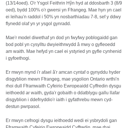
(13/14oed). O'r Ysgol Feithrin Hŷn hyd at ddosbarth 3 (8/9
oed), bydd 100% o'r gwersi yn Ffrangeg. Mae hyn yn cael
ei leihau'n raddol i 50% yn nosbarthiadau 7-8, sef y ddwy
flynedd olaf yn yr ysgol gynradd.
Mae'r model diwethaf yn dod yn fwyfwy poblogaidd gan
bod pobl yn cysylltu dwyieithrwydd â mwy o gyfleoedd
am waith. Mae hefyd yn cael ei ystyried yn gyfle cynhenid
i gyfoethogi.
Er mwyn mynd i'r afael â'r amcan cyntaf o gynyddu hyder
disgyblion mewn Ffrangeg, mae ysgolion Ontario wrthi'n
rhoi dull Fframwaith Cyfeirio Ewropeaidd Cyffredin dysgu
ieithoedd ar waith, gyda'r gobaith o ddatblygu gallu llafar
disgyblion i ddefnyddio'r iaith i gyfathrebu mewn cyd-
destun pwrpasol.
Er mwyn cefnogi dysgu ieithoedd wedi ei ysbrydoli gan
Fframwaith Cyfeirio Ewropeaidd Cyffredin, mae rhai