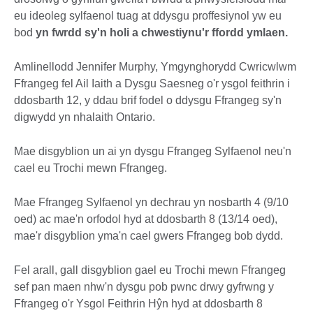
eu ideoleg sylfaenol tuag at ddysgu proffesiynol yw eu
bod
yn fwrdd sy'n holi a chwestiynu'r ffordd ymlaen.
Amlinellodd Jennifer Murphy, Ymgynghorydd Cwricwlwm
Ffrangeg fel Ail Iaith a Dysgu Saesneg o'r ysgol feithrin i
ddosbarth 12, y ddau brif fodel o ddysgu Ffrangeg sy'n
digwydd yn nhalaith Ontario.
Mae disgyblion un ai yn dysgu Ffrangeg Sylfaenol neu'n
cael eu Trochi mewn Ffrangeg.
Mae Ffrangeg Sylfaenol yn dechrau yn nosbarth 4 (9/10
oed) ac mae'n orfodol hyd at ddosbarth 8 (13/14 oed),
mae'r disgyblion yma'n cael gwers Ffrangeg bob dydd.
Fel arall, gall disgyblion gael eu Trochi mewn Ffrangeg
sef pan maen nhw'n dysgu pob pwnc drwy gyfrwng y
Ffrangeg o'r Ysgol Feithrin Hŷn hyd at ddosbarth 8