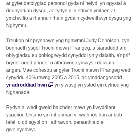
ar gyfer datblygiad personol gyda ni hefyd, yn ogystal â
deunyddiau dysgu, ac rydyn ni'n edrych ymlaen at
ymchwilio a rhannu'r rhain gyda'n cydweithwyr dysgu yng
Nghymru.
Treulion ni'r prynhawn yng nghwmni Judy Dennison, cyn-
bennaeth ysgol Trochi mewn Ffrangeg, a siaradodd am
oblygiadau eu poblogrwydd cynyddol yn y dalaith, a'r prif
bryder oedd prinder o athrawon cymwys i ddiwallu'r
angen. Mae cofrestru ar gyfer Trochi mewn Ffrangeg wedi
cynyddu 40% rhwng 2005 a 2015, ac ymddangosodd
yr adroddiad hwn
yn y wasg yn ystod ein cyfnod yng
Nghanada:
Rydyn ni wedi gweld balchder mawr yn llwyddiant
ysgolion Ontario ym mhobman yr wythnos hon ar bob
lefel, o ddisgyblion i athrawon, penaethiaid a
gweinyddwyr.