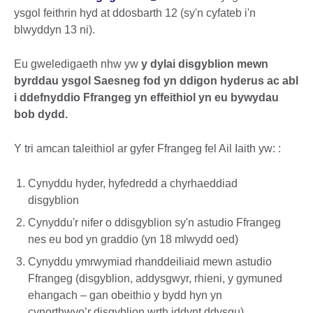
ysgol feithrin hyd at ddosbarth 12 (sy'n cyfateb i'n
blwyddyn 13 ni).
Eu gweledigaeth nhw yw
y dylai disgyblion mewn
byrddau ysgol Saesneg fod yn ddigon hyderus ac abl
i ddefnyddio Ffrangeg yn effeithiol yn eu bywydau
bob dydd.
Y tri amcan taleithiol ar gyfer Ffrangeg fel Ail Iaith yw: :
Cynyddu hyder, hyfedredd a chyrhaeddiad
disgyblion
Cynyddu'r nifer o ddisgyblion sy'n astudio Ffrangeg
nes eu bod yn graddio (yn 18 mlwydd oed)
Cynyddu ymrwymiad rhanddeiliaid mewn astudio
Ffrangeg (disgyblion, addysgwyr, rhieni, y gymuned
ehangach – gan obeithio y bydd hyn yn
cynorthwyo’r disgyblion wrth iddynt ddysgu)