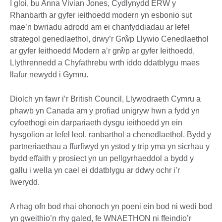
I gloi, bu Anna Vivian Jones, Cydlynydd ERW y
Rhanbarth ar gyfer ieithoedd modern yn esbonio sut
mae’n bwriadu adrodd am ei chanfyddiadau ar lefel
strategol genedlaethol, drwy’r Grŵp Llywio Cenedlaethol
ar gyfer Ieithoedd Modern a’r grŵp ar gyfer Ieithoedd,
Llythrennedd a Chyfathrebu wrth iddo ddatblygu maes
llafur newydd i Gymru.
Diolch yn fawr i’r British Council, Llywodraeth Cymru a
phawb yn Canada am y profiad unigryw hwn a fydd yn
cyfoethogi ein darpariaeth dysgu ieithoedd yn ein
hysgolion ar lefel leol, ranbarthol a chenedlaethol. Bydd y
partneriaethau a ffurfiwyd yn ystod y trip yma yn sicrhau y
bydd effaith y prosiect yn un pellgyrhaeddol a bydd y
gallu i wella yn cael ei ddatblygu ar ddwy ochr i’r
Iwerydd.
A rhag ofn bod rhai ohonoch yn poeni ein bod ni wedi bod
yn gweithio’n rhy galed, fe WNAETHON ni ffeindio’r