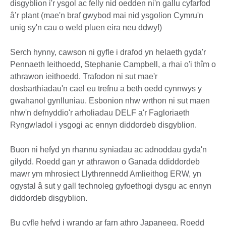
disgyblion i'r ysgol ac felly nid oedden ni'n gallu cyfarfod
â’r plant (mae'n braf gwybod mai nid ysgolion Cymru'n
unig sy'n cau o weld pluen eira neu ddwy!)
Serch hynny, cawson ni gyfle i drafod yn helaeth gyda'r
Pennaeth Ieithoedd, Stephanie Campbell, a rhai o'i thîm o
athrawon ieithoedd. Trafodon ni sut mae'r
dosbarthiadau'n cael eu trefnu a beth oedd cynnwys y
gwahanol gynlluniau. Esbonion nhw wrthon ni sut maen
nhw'n defnyddio'r arholiadau DELF a'r Fagloriaeth
Ryngwladol i ysgogi ac ennyn diddordeb disgyblion.
Buon ni hefyd yn rhannu syniadau ac adnoddau gyda'n
gilydd. Roedd gan yr athrawon o Ganada ddiddordeb
mawr ym mhrosiect Llythrennedd Amlieithog ERW, yn
ogystal â sut y gall technoleg gyfoethogi dysgu ac ennyn
diddordeb disgyblion.
Bu cyfle hefyd i wrando ar farn athro Japaneeg. Roedd