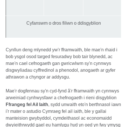
Cyfanswm o dros filiwn o ddisgyblion
Cynllun deng mlynedd yw'r fframwaith, ble mae'n rhaid i
bob ysgol osod targed fesuradwy bob tair blynedd, ac
mae'n cael cefnogaeth gan gwricwlwm sy'n cynnwys
disgwyliadau cyffredinol a phenodol, anogaeth ar gyfer
athrawon a chyngor ar addysgu.
Mae'r dogfennau sy'n cyd-fynd â'r fframwaith yn cynnwys
arweiniad cynhwysfawr a chefnogaeth i rieni disgyblion
Ffrangeg fel Ail Iaith
, sydd unwaith eto'n berthnasol iawn
i'r mater o astudio Cymraeg fel ail iaith, ble y gallai
manteision gwybyddol, cymdeithasol ac economaidd
dwyieithrwydd gael eu hamlygu hyd yn oed yn fwy ymysg