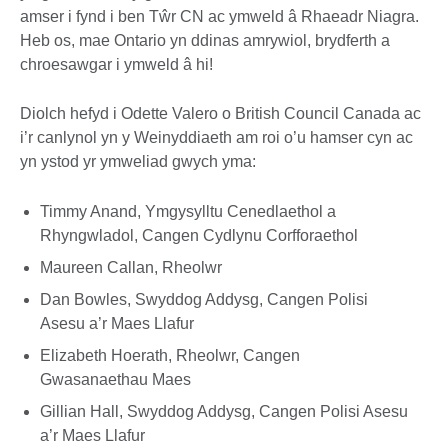
amser i fynd i ben Tŵr CN ac ymweld â Rhaeadr Niagra.
Heb os, mae Ontario yn ddinas amrywiol, brydferth a
chroesawgar i ymweld â hi!
Diolch hefyd i Odette Valero o British Council Canada ac
i’r canlynol yn y Weinyddiaeth am roi o’u hamser cyn ac
yn ystod yr ymweliad gwych yma:
Timmy Anand, Ymgysylltu Cenedlaethol a
Rhyngwladol, Cangen Cydlynu Corfforaethol
Maureen Callan, Rheolwr
Dan Bowles, Swyddog Addysg, Cangen Polisi
Asesu a’r Maes Llafur
Elizabeth Hoerath, Rheolwr, Cangen
Gwasanaethau Maes
Gillian Hall, Swyddog Addysg, Cangen Polisi Asesu
a’r Maes Llafur