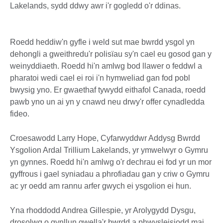
Lakelands, sydd ddwy awr i'r gogledd o'r ddinas.
Roedd heddiw'n gyfle i weld sut mae bwrdd ysgol yn
dehongli a gweithredu'r polisïau sy'n cael eu gosod gan y
weinyddiaeth. Roedd hi'n amlwg bod llawer o feddwl a
pharatoi wedi cael ei roi i'n hymweliad gan fod pobl
bwysig yno. Er gwaethaf tywydd eithafol Canada, roedd
pawb yno un ai yn y cnawd neu drwy'r offer cynadledda
fideo.
Croesawodd Larry Hope, Cyfarwyddwr Addysg Bwrdd
Ysgolion Ardal Trillium Lakelands, yr ymwelwyr o Gymru
yn gynnes. Roedd hi'n amlwg o'r dechrau ei fod yr un mor
gyffrous i gael syniadau a phrofiadau gan y criw o Gymru
ac yr oedd am rannu arfer gwych ei ysgolion ei hun.
Yna rhoddodd Andrea Gillespie, yr Arolygydd Dysgu,
drosolwg o gynllun gwella'r bwrdd a phwysleisiodd mai