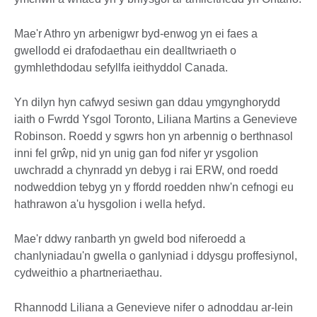
Mae'r Athro yn arbenigwr byd-enwog yn ei faes a
gwellodd ei drafodaethau ein dealltwriaeth o
gymhlethdodau sefyllfa ieithyddol Canada.
Yn dilyn hyn cafwyd sesiwn gan ddau ymgynghorydd
iaith o Fwrdd Ysgol Toronto, Liliana Martins a Genevieve
Robinson. Roedd y sgwrs hon yn arbennig o berthnasol
inni fel grŵp, nid yn unig gan fod nifer yr ysgolion
uwchradd a chynradd yn debyg i rai ERW, ond roedd
nodweddion tebyg yn y ffordd roedden nhw'n cefnogi eu
hathrawon a'u hysgolion i wella hefyd.
Mae'r ddwy ranbarth yn gweld bod niferoedd a
chanlyniadau'n gwella o ganlyniad i ddysgu proffesiynol,
cydweithio a phartneriaethau.
Rhannodd Liliana a Genevieve nifer o adnoddau ar-lein