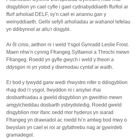
disgyblion yn cael cyfle i gael cydnabyddiaeth ffurfiol ar
ffurf arholiad DELF, sy'n cael ei ariannu gan y
weinyddiaeth. Gellir sefyll arholiadau ar wahanol lefelau
yn ddibynnol ar allu'r disgybl.
Ar ôl cinio, aethon ni i weld Ysgol Gynradd Leslie Frost.
Maen nhw'n cynnig Ffrangeg Sylfaenol a Throchi mewn
Ffrangeg. Roedd yn gyfle gwych i weld y theori a
ddysgon ni yn ystod y diwrnodau cyntaf ar waith.
Er bod y tywydd garw wedi rhwystro nifer o ddisgyblion
rhag dod i'r ysgol, llwyddon ni i arsylwi rhai
dosbarthiadau a gweld disgyblion yn gweithio mewn
amgylcheddau dosbarth ysbrydoledig. Roedd gweld
disgyblion mor ifanc oedd mor hyderus yn siarad
Ffrangeg yn drawiadol ac roedd hi'n amlwg bod mwy o
bwyslais yn cael ei roi ar gyfathrebu nag ar gywirdeb
gramadegol.