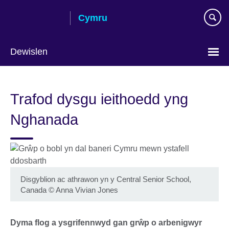
Skip
Cymru
to
main
content
Dewislen
Choose
your
Trafod dysgu ieithoedd yng
language
Nghanada
Disgyblion ac athrawon yn y Central Senior School,
Canada
©
Anna Vivian Jones
Dyma flog a ysgrifennwyd gan grŵp o arbenigwyr