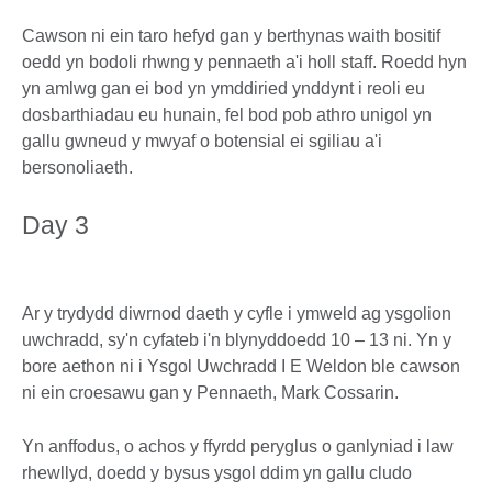
Cawson ni ein taro hefyd gan y berthynas waith bositif
oedd yn bodoli rhwng y pennaeth a'i holl staff. Roedd hyn
yn amlwg gan ei bod yn ymddiried ynddynt i reoli eu
dosbarthiadau eu hunain, fel bod pob athro unigol yn
gallu gwneud y mwyaf o botensial ei sgiliau a'i
bersonoliaeth.
Day 3
Ar y trydydd diwrnod daeth y cyfle i ymweld ag ysgolion
uwchradd, sy'n cyfateb i'n blynyddoedd 10 – 13 ni. Yn y
bore aethon ni i Ysgol Uwchradd I E Weldon ble cawson
ni ein croesawu gan y Pennaeth, Mark Cossarin.
Yn anffodus, o achos y ffyrdd peryglus o ganlyniad i law
rhewllyd, doedd y bysus ysgol ddim yn gallu cludo