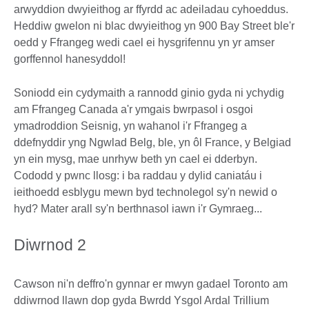
arwyddion dwyieithog ar ffyrdd ac adeiladau cyhoeddus.
Heddiw gwelon ni blac dwyieithog yn 900 Bay Street ble'r
oedd y Ffrangeg wedi cael ei hysgrifennu yn yr amser
gorffennol hanesyddol!
Soniodd ein cydymaith a rannodd ginio gyda ni ychydig
am Ffrangeg Canada a'r ymgais bwrpasol i osgoi
ymadroddion Seisnig, yn wahanol i'r Ffrangeg a
ddefnyddir yng Ngwlad Belg, ble, yn ôl France, y Belgiad
yn ein mysg, mae unrhyw beth yn cael ei dderbyn.
Cododd y pwnc llosg: i ba raddau y dylid caniatáu i
ieithoedd esblygu mewn byd technolegol sy'n newid o
hyd? Mater arall sy'n berthnasol iawn i'r Gymraeg...
Diwrnod 2
Cawson ni'n deffro'n gynnar er mwyn gadael Toronto am
ddiwrnod llawn dop gyda Bwrdd Ysgol Ardal Trillium