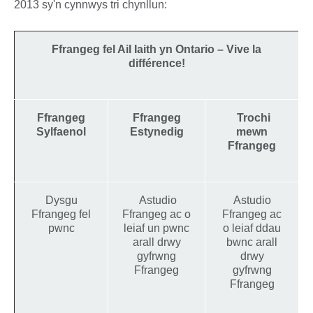
2013 sy'n cynnwys tri chynllun:
Ffrangeg fel Ail Iaith yn Ontario – Vive la
différence!
Ffrangeg
Ffrangeg
Trochi
Sylfaenol
Estynedig
mewn
Ffrangeg
Dysgu
Astudio
Astudio
Ffrangeg fel
Ffrangeg ac o
Ffrangeg ac
pwnc
leiaf un pwnc
o leiaf ddau
arall drwy
bwnc arall
gyfrwng
drwy
Ffrangeg
gyfrwng
Ffrangeg