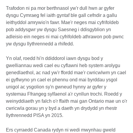
Trafodon ni pa mor berthnasol yw'r dull hwn ar gyfer
dysgu Cymraeg fel iaith gyntaf ble gall cefndir a gallu
ieithyddol amrywio'n fawr. Mae'r neges mai cyfrifoldeb
pob addysgwr yw dysgu Saesneg i ddisgyblion yn
adleisio ein neges ni mai cyfrifoldeb athrawon pob pwnc
yw dysgu llythrennedd a rhifedd.
Yn olaf, roedd hi'n ddiddorol iawn dysgu bod y
gwelliannau wedi cael eu cyflawni heb system arolygu
genedlaethol, ac nad yw'r ffordd mae'r cwricwlwm yn cael
ei gyflwyno yn cael ei phennu ond mai byrddau ysgol
unigol ac ysgolion sy'n gwneud hynny ar gyfer y
systemau Ffrangeg sylfaenol a'r cynllun trochi. Roedd y
weinyddiaeth yn falch o'r ffaith mai gan Ontario mae un o'r
cwricwla gorau yn y byd a daeth yn drydydd yn rhestr
llythrennedd PISA yn 2015.
Ers cyrraedd Canada rydyn ni wedi mwynhau gweld