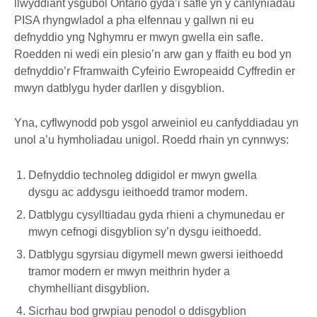
llwyddiant ysgubol Ontario gyda’i safle yn y canlyniadau
PISA rhyngwladol a pha elfennau y gallwn ni eu
defnyddio yng Nghymru er mwyn gwella ein safle.
Roedden ni wedi ein plesio’n arw gan y ffaith eu bod yn
defnyddio’r Fframwaith Cyfeirio Ewropeaidd Cyffredin er
mwyn datblygu hyder darllen y disgyblion.
Yna, cyflwynodd pob ysgol arweiniol eu canfyddiadau yn
unol a’u hymholiadau unigol. Roedd rhain yn cynnwys:
Defnyddio technoleg ddigidol er mwyn gwella
dysgu ac addysgu ieithoedd tramor modern.
Datblygu cysylltiadau gyda rhieni a chymunedau er
mwyn cefnogi disgyblion sy’n dysgu ieithoedd.
Datblygu sgyrsiau digymell mewn gwersi ieithoedd
tramor modern er mwyn meithrin hyder a
chymhelliant disgyblion.
Sicrhau bod grwpiau penodol o ddisgyblion