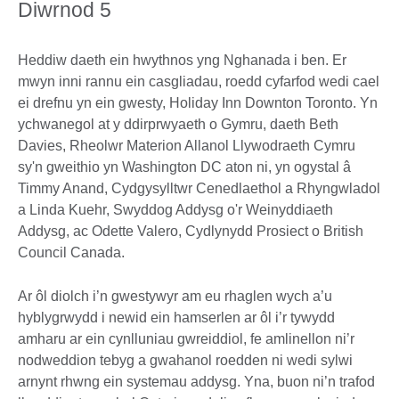
Diwrnod 5
Heddiw daeth ein hwythnos yng Nghanada i ben. Er
mwyn inni rannu ein casgliadau, roedd cyfarfod wedi cael
ei drefnu yn ein gwesty, Holiday Inn Downton Toronto. Yn
ychwanegol at y ddirprwyaeth o Gymru, daeth Beth
Davies, Rheolwr Materion Allanol Llywodraeth Cymru
sy'n gweithio yn Washington DC aton ni, yn ogystal â
Timmy Anand, Cydgysylltwr Cenedlaethol a Rhyngwladol
a Linda Kuehr, Swyddog Addysg o'r Weinyddiaeth
Addysg, ac Odette Valero, Cydlynydd Prosiect o British
Council Canada.
Ar ôl diolch i’n gwestywyr am eu rhaglen wych a’u
hyblygrwydd i newid ein hamserlen ar ôl i’r tywydd
amharu ar ein cynlluniau gwreiddiol, fe amlinellon ni’r
nodweddion tebyg a gwahanol roedden ni wedi sylwi
arnynt rhwng ein systemau addysg. Yna, buon ni’n trafod