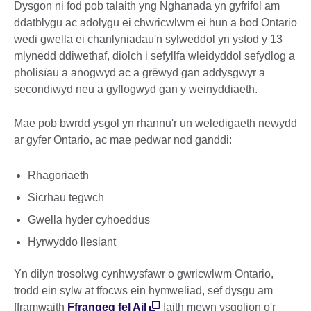
Dysgon ni fod pob talaith yng Nghanada yn gyfrifol am
ddatblygu ac adolygu ei chwricwlwm ei hun a bod Ontario
wedi gwella ei chanlyniadau'n sylweddol yn ystod y 13
mlynedd ddiwethaf, diolch i sefyllfa wleidyddol sefydlog a
pholisïau a anogwyd ac a grëwyd gan addysgwyr a
secondiwyd neu a gyflogwyd gan y weinyddiaeth.
Mae pob bwrdd ysgol yn rhannu'r un weledigaeth newydd
ar gyfer Ontario, ac mae pedwar nod ganddi:
Rhagoriaeth
Sicrhau tegwch
Gwella hyder cyhoeddus
Hyrwyddo llesiant
Yn dilyn trosolwg cynhwysfawr o gwricwlwm Ontario,
trodd ein sylw at ffocws ein hymweliad, sef dysgu am
fframwaith
Ffrangeg fel Ail
Iaith mewn ysgolion o'r