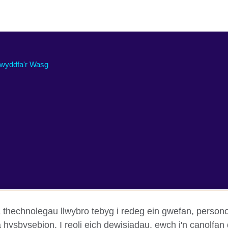
wyddfa'r Wasg
thechnolegau llwybro tebyg i redeg ein gwefan, person
ra hysbysebion. I reoli eich dewisiadau, ewch i'n canolf
d a thelerau defnyddio
Hygyrchedd
Cwcis
Map o’r safle