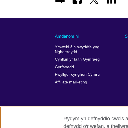
Amdanom ni
S
Ymweld â’n swyddfa yng
Nghaerdydd
Cynllun yr Iaith Gymraeg
Gyrfaoedd
Pwyllgor cynghori Cymru
Affiliate marketing
Rydym yn defnyddio cwcis a 
defnydd o'r wefan, a theilw
British Council Byd-eang
Preifatrwyd