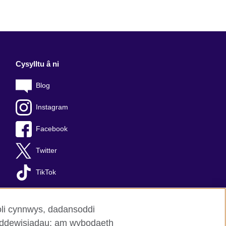
Cysylltu â ni
Blog
Instagram
Facebook
Twitter
TikTok
oli cynnwys, dadansoddi
an ddewisiadau; am wybodaeth