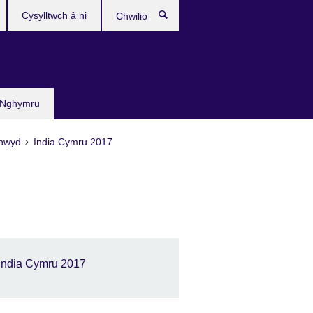
Cysylltwch â ni
Chwilio
 Nghymru
wnwyd
India Cymru 2017
India Cymru 2017