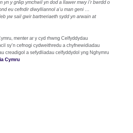
 yn y grŵp ymchwil yn dod a llawer mwy i’r bwrdd o
nd eu cefndir diwylliannol a’u man geni …
b yw sail gwir bartneriaeth sydd yn arwain at
 Cymru, menter ar y cyd rhwng Celfyddydau
cil sy’n cefnogi cydweithredu a chyfnewidiadau
ynau creadigol a sefydliadau celfyddydol yng Nghymru
dia Cymru