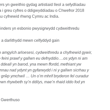
 yn gweithio gydag artistiaid lleol a sefydliadau
a i greu cyfres o ddigwyddiadau o Chwefror 2018
u cyfnewid rhwng Cymru ac India.
inders yn esbonio pwysigrwydd cydweithredu
 a darlithydd mewn celfyddyd gain
o amgylch arloesesi, cydweithredu a chyfnewid gywir,
 feini prawf y gallwn eu defnyddio….os ydyn ni am
’i ddeall yn barod, yna mewn ffordd, methiant yw
au nad ydynt yn gyfarwydd i ni y gallwn sicrhau y
r grŵp ymchwil … Un o’m mhrif bryderon fel curadur
wn rhywbeth sy’n ddilys, mae’n rhaid iddo fod yn
 Gwerthuso