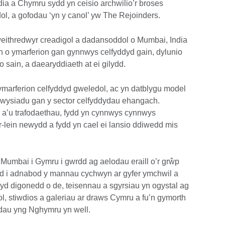
a a Chymru sydd yn ceisio archwilio’r broses
l, a gofodau ‘yn y canol’ yw The Rejoinders.
eithredwyr creadigol a dadansoddol o Mumbai, India
 o ymarferion gan gynnwys celfyddyd gain, dylunio
io sain, a daearyddiaeth at ei gilydd.
 ymarferion celfyddyd gweledol, ac yn datblygu model
fabwysiadu gan y sector celfyddydau ehangach.
 a’u trafodaethau, fydd yn cynnwys cynnwys
r-lein newydd a fydd yn cael ei lansio ddiwedd mis
 Mumbai i Gymru i gwrdd ag aelodau eraill o’r grŵp
ydd i adnabod y mannau cychwyn ar gyfer ymchwil a
wyd digonedd o de, teisennau a sgyrsiau yn ogystal ag
l, stiwdios a galeriau ar draws Cymru a fu’n gymorth
ddydau yng Nghymru yn well.