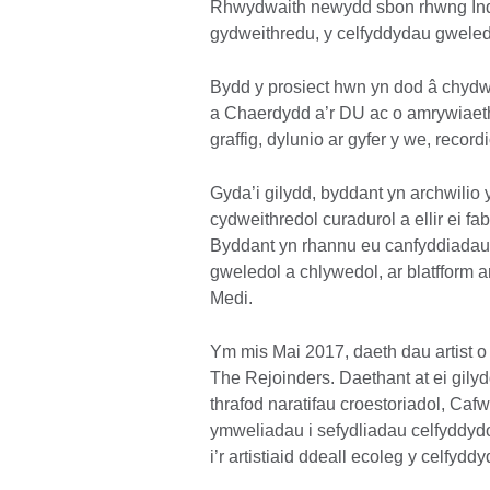
Rhwydwaith newydd sbon rhwng Indi
gydweithredu, y celfyddydau gweledo
Bydd y prosiect hwn yn dod â chydw
a Chaerdydd a’r DU ac o amrywiaeth
graffig, dylunio ar gyfer y we, record
Gyda’i gilydd, byddant yn archwilio
cydweithredol curadurol a ellir ei 
Byddant yn rhannu eu canfyddiadau
gweledol a chlywedol, ar blatfform a
Medi.
Ym mis Mai 2017, daeth dau artist o
The Rejoinders. Daethant at ei gil
thrafod naratifau croestoriadol, Caf
ymweliadau i sefydliadau celfyddydo
i’r artistiaid ddeall ecoleg y celfy