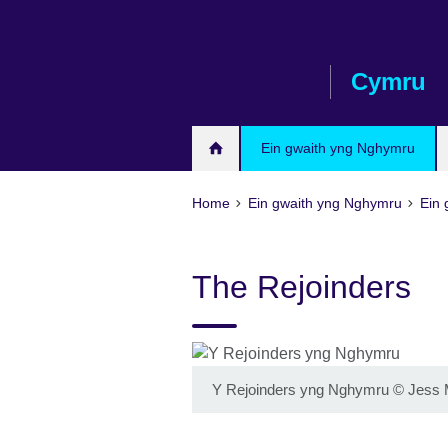
Skip
to
main
Cymru
content
Ein gwaith yng Nghymru
Home
Ein gwaith yng Nghymru
Ein 
The Rejoinders
Y Rejoinders yng Nghymru
©
Jess 