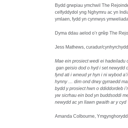
Bydd grwpiau ymchwil The Rejoinders
celfyddydol yng Nghymru ac yn Indi
ymlaen, fydd yn cynnwys ymweliada
Dyma ddau aelod o’r grŵp The Rejo
Jess Mathews, curadur/cynhyrchydd
Mae ein prosiect wedi ei hadeiladu 
gan geisio dod o hyd i set newydd o
fynd ati i wneud yr hyn i ni wybod a
hynny … dim ond drwy gyrraedd mann
bydd y prosiect hwn o ddiddordeb i’
yw sicrhau ein bod yn buddsoddi me
newydd ac yn llawn gwaith ar y cyd
Amanda Colbourne, Ymgynghorydd