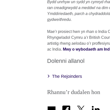
Bydd unrhyw un sydd yn cymryd rhan
ran creadigrwydd a meddwl na dim o
Ymddiriedaeth, parch a chydraddolde
gydweithredu.
Mae’r prosiect hwn yn rhan o India
Rhyngwladol Cymru a’r British Coun
artistig rhwng aelodau o’r proffesi
ac India.
Mwy o wybodaeth am In
Dolenni allanol
The Rejoinders
Rhannu’r dudalen hon