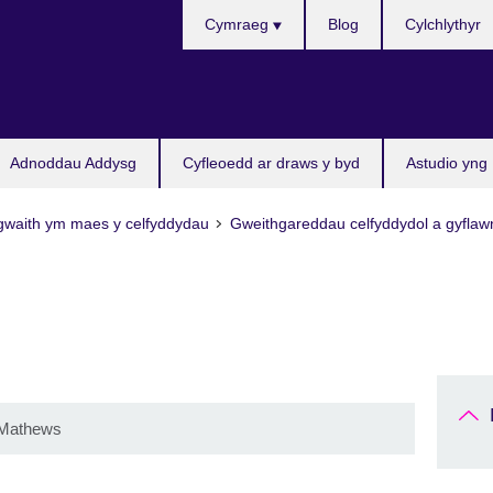
Choose
Cymraeg
Blog
Cylchlythyr
your
language
Adnoddau Addysg
Cyfleoedd ar draws y byd
Astudio yng
gwaith ym maes y celfyddydau
Gweithgareddau celfyddydol a gyfla
Mathews