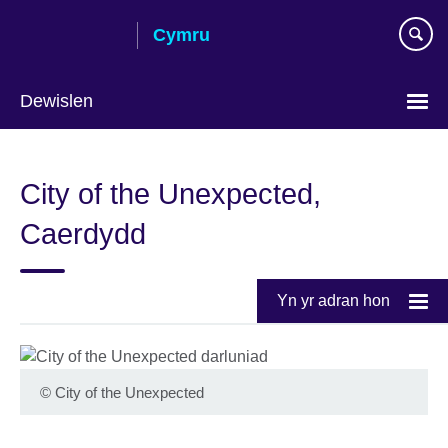
Skip
Cymru
to
main
content
Dewislen
Choose
your
City of the Unexpected,
language
Caerdydd
Yn yr adran hon
©
City of the Unexpected