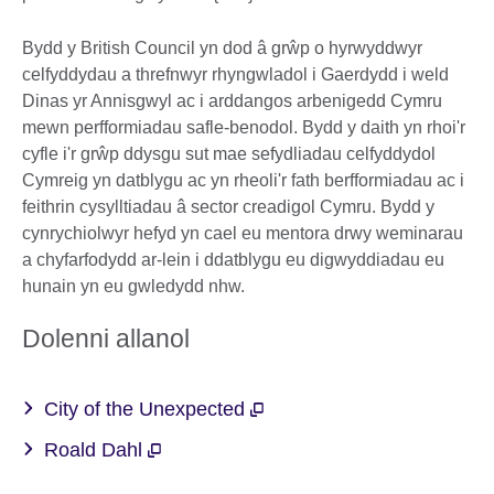
Bydd y British Council yn dod â grŵp o hyrwyddwyr
celfyddydau a threfnwyr rhyngwladol i Gaerdydd i weld
Dinas yr Annisgwyl ac i arddangos arbenigedd Cymru
mewn perfformiadau safle-benodol. Bydd y daith yn rhoi'r
cyfle i'r grŵp ddysgu sut mae sefydliadau celfyddydol
Cymreig yn datblygu ac yn rheoli'r fath berfformiadau ac i
feithrin cysylltiadau â sector creadigol Cymru. Bydd y
cynrychiolwyr hefyd yn cael eu mentora drwy weminarau
a chyfarfodydd ar-lein i ddatblygu eu digwyddiadau eu
hunain yn eu gwledydd nhw.
Dolenni allanol
City of the Unexpected
Roald Dahl