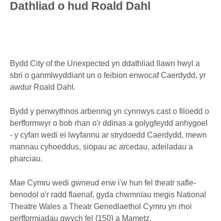
Dathliad o hud Roald Dahl
Bydd City of the Unexpected yn ddathliad llawn hwyl a
sbri o ganmlwyddiant un o feibion enwocaf Caerdydd, yr
awdur Roald Dahl.
Bydd y penwythnos arbennig yn cynnwys cast o filoedd o
berfformwyr o bob rhan o'r ddinas a golygfeydd anhygoel
- y cyfan wedi ei lwyfannu ar strydoedd Caerdydd, mewn
mannau cyhoeddus, siopau ac arcedau, adeiladau a
pharciau.
Mae Cymru wedi gwneud enw i'w hun fel theatr safle-
benodol o'r radd flaenaf, gyda chwmnïau megis National
Theatre Wales a Theatr Genedlaethol Cymru yn rhoi
perfformiadau gwych fel {150} a Mametz.