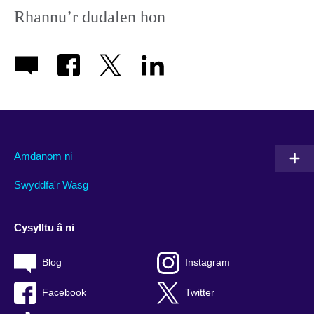
Rhannu’r dudalen hon
Amdanom ni
Swyddfa'r Wasg
Cysylltu â ni
Blog
Instagram
Facebook
Twitter